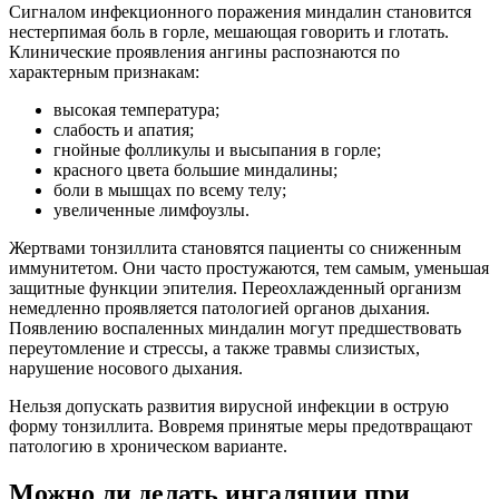
Сигналом инфекционного поражения миндалин становится
нестерпимая боль в горле, мешающая говорить и глотать.
Клинические проявления ангины распознаются по
характерным признакам:
высокая температура;
слабость и апатия;
гнойные фолликулы и высыпания в горле;
красного цвета большие миндалины;
боли в мышцах по всему телу;
увеличенные лимфоузлы.
Жертвами тонзиллита становятся пациенты со сниженным
иммунитетом. Они часто простужаются, тем самым, уменьшая
защитные функции эпителия. Переохлажденный организм
немедленно проявляется патологией органов дыхания.
Появлению воспаленных миндалин могут предшествовать
переутомление и стрессы, а также травмы слизистых,
нарушение носового дыхания.
Нельзя допускать развития вирусной инфекции в острую
форму тонзиллита. Вовремя принятые меры предотвращают
патологию в хроническом варианте.
Можно ли делать ингаляции при