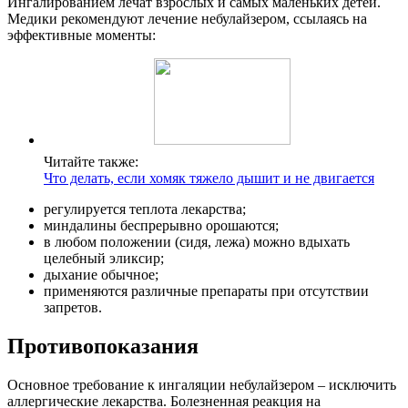
Ингалированием лечат взрослых и самых маленьких детей.
Медики рекомендуют лечение небулайзером, ссылаясь на
эффективные моменты:
Читайте также:
Что делать, если хомяк тяжело дышит и не двигается
регулируется теплота лекарства;
миндалины беспрерывно орошаются;
в любом положении (сидя, лежа) можно вдыхать
целебный эликсир;
дыхание обычное;
применяются различные препараты при отсутствии
запретов.
Противопоказания
Основное требование к ингаляции небулайзером – исключить
аллергические лекарства. Болезненная реакция на