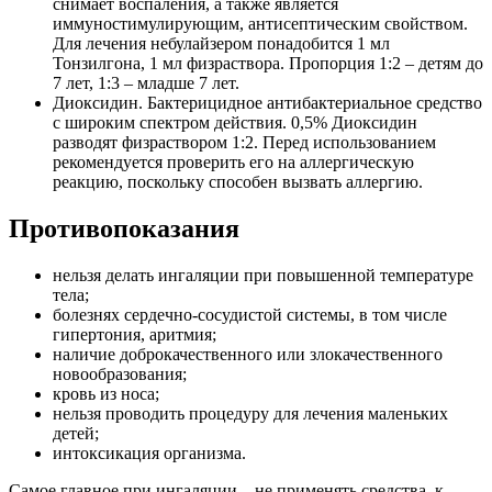
снимает воспаления, а также является
иммуностимулирующим, антисептическим свойством.
Для лечения небулайзером понадобится 1 мл
Тонзилгона, 1 мл физраствора. Пропорция 1:2 – детям до
7 лет, 1:3 – младше 7 лет.
Диоксидин. Бактерицидное антибактериальное средство
с широким спектром действия. 0,5% Диоксидин
разводят физраствором 1:2. Перед использованием
рекомендуется проверить его на аллергическую
реакцию, поскольку способен вызвать аллергию.
Противопоказания
нельзя делать ингаляции при повышенной температуре
тела;
болезнях сердечно-сосудистой системы, в том числе
гипертония, аритмия;
наличие доброкачественного или злокачественного
новообразования;
кровь из носа;
нельзя проводить процедуру для лечения маленьких
детей;
интоксикация организма.
Самое главное при ингаляции – не применять средства, к