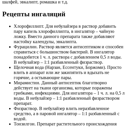
шалфей, эвкалипт, ромашка и т.д.
Рецепты ингаляций
Хлорофиллипт. Для небулайзера в раствор добавить
пару капель хлорофиллипта, в ингалятор – чайную
ложку. Вместо данного препарата также добавляют
настойку календулы, эвкалипта.
Фурацилин. Раствор является антисептиком и способен
справиться с большинством бактерий. В ингалятор
понадобится 1 ч. л. раствора с добавлением 0,5 л воды.
В небулайзер – 1:1 разбавленный физраствор.
Щелочная вода (Нарзан, Ессентуки, Боржоми). Просто
влить в аппарат или же закипятить и вдыхать не
горячие, а остывающие пары.
Мирамистин. Данный антисептик благотворно
действует на ткани организма, которые поражены
грибками, инфекциями. Для ингалятора – 1 ч. л. на 0,5 л
воды. В небулайзер – 1:1 разбавленный физраствором
препарат.
Физраствор. В небулайзер влить неразбавленное
средство, а в паровой ингалятор – 1:1 разбавленный с
водой.
Тонзилгон. Препарат растительного происхождения