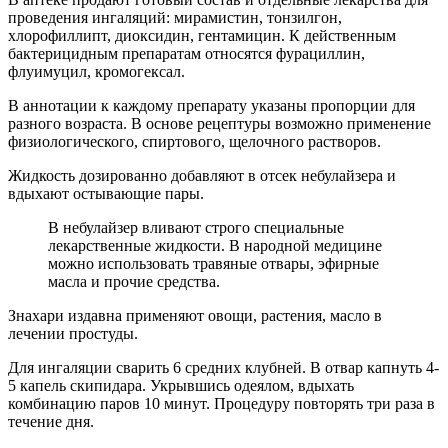
проведения ингаляций: мирамистин, тонзилгон,
хлорофиллипт, диоксидин, гентамицин. К действенным
бактерицидным препаратам относятся фурациллин,
флуимуцил, кромогексал.
В аннотации к каждому препарату указаны пропорции для
разного возраста. В основе рецептуры возможно применение
физиологического, спиртового, щелочного растворов.
Жидкость дозированно добавляют в отсек небулайзера и
вдыхают остывающие пары.
В небулайзер вливают строго специальные
лекарственные жидкости. В народной медицине
можно использовать травяные отвары, эфирные
масла и прочие средства.
Знахари издавна применяют овощи, растения, масло в
лечении простуды.
Для ингаляции сварить 6 средних клубней. В отвар капнуть 4-
5 капель скипидара. Укрывшись одеялом, вдыхать
комбинацию паров 10 минут. Процедуру повторять три раза в
течение дня.