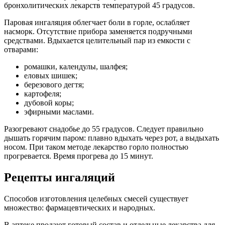
бронхолитических лекарств температурой 45 градусов.
Паровая ингаляция облегчает боли в горле, ослабляет
насморк. Отсутствие прибора заменяется подручными
средствами. Вдыхается целительный пар из емкости с
отварами:
ромашки, календулы, шалфея;
еловых шишек;
березового дегтя;
картофеля;
дубовой коры;
эфирными маслами.
Разогревают снадобье до 55 градусов. Следует правильно
дышать горячим паром: плавно вдыхать через рот, а выдыхать
носом. При таком методе лекарство горло полностью
прогревается. Время прогрева до 15 минут.
Рецепты ингаляций
Способов изготовления целебных смесей существует
множество: фармацевтических и народных.
В аптеке продают готовый состав и отдельные лекарства для