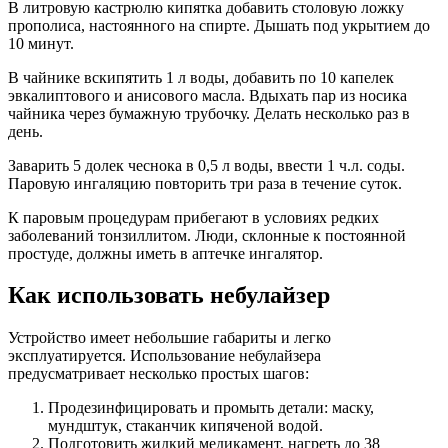
В литровую кастрюлю кипятка добавить столовую ложку
прополиса, настоянного на спирте. Дышать под укрытием до
10 минут.
В чайнике вскипятить 1 л воды, добавить по 10 капелек
эвкалиптового и анисового масла. Вдыхать пар из носика
чайника через бумажную трубочку. Делать несколько раз в
день.
Заварить 5 долек чеснока в 0,5 л воды, ввести 1 ч.л. соды.
Паровую ингаляцию повторить три раза в течение суток.
К паровым процедурам прибегают в условиях редких
заболеваний тонзиллитом. Люди, склонные к постоянной
простуде, должны иметь в аптечке ингалятор.
Как использовать небулайзер
Устройство имеет небольшие габариты и легко
эксплуатируется. Использование небулайзера
предусматривает несколько простых шагов:
Продезинфицировать и промыть детали: маску,
мундштук, стаканчик кипяченой водой.
Подготовить жидкий медикамент, нагреть до 38