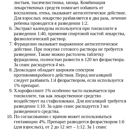
листьев, тысячелистника, хвоща. Комбинация
лекарственных средств помогает избавить от
воспаления, отека, оказывает антисептическое действие.
Для взрослых лекарство разбавляется в два раза, лечение
ребенка проводится в разведении 1:2.
Экстракт календулы используется при тонзиллите в
разведении 1:40, применяя спиртовой настой лекарства,
физиологический раствор.
Фурацилин оказывает выраженное антисептическое
действие. При покупке готового раствора не требуется
разведение. Также можно растолочь таблетку
фурацилина, полностью развести в 120 мл физраствора.
За сеанс расходуется 4 мл.
Диоксидин обладает широким спектром
противомикробного действия. Перед ингаляцией
следует разбавить 1:4 физраствором, если используется
1% препарат.
Хлорофиллипт 1% особенно часто назначается при
тонзиллите, так как лекарственное средство
воздействует на стафилококки. Для ингаляций требуется
разведение 1:10. За один сеанс расходуется 3 мл
разведенного средства.
По согласованию с врачом может использоваться
гентамицин 4%. Препарат разводится физраствором 1:6
(для взрослых), от 2 до 12 лет – 1:12. За 1 сеанс