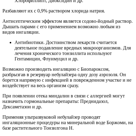
Хлорофиллипт, Диоксидин и др.
Разбавляют их с 0,9% раствором хлорида натрия.
Антисептическим эффектом является содово-йодный раствор.
Дышать парами с его применением возможно любым из
видов ингаляции.
Антибиотики. Достоинством лекарств считается
деятельное подавление вредных микроорганизмов. Для
лечения хронического тонзиллита используют
Гентамицин, Флуимуцил и др.
Возможно производить ингаляцию с Биопароксом,
разбрызгав в резервуар небулайзера одну дозу аэрозоля. Он
борется напрямую с инфекцией в поврежденном участке и не
воздействует на весь организм сразу.
При появлении отека миндалин в связи с аллергией могут
назначить гормональные препараты: Преднидазол,
Дексаметазон и др.
Применяя ультразвуковой небулайзер проводят
ингаляционные процедуры на минеральной воде Боржоми, на
базе растительного Тонзилгона Н.