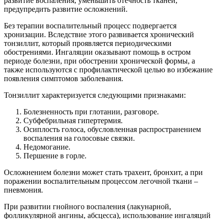
развитие воспаления, уменьшить отечность тканей,
предупредить развитие осложнений.
Без терапии воспалительный процесс подвергается
хронизации. Вследствие этого развивается хронический
тонзиллит, который проявляется периодическими
обострениями. Ингаляции оказывают помощь в остром
периоде болезни, при обострении хронической формы, а
также используются с профилактической целью во избежание
появления симптомов заболевания.
Тонзиллит характеризуется следующими признаками:
Болезненность при глотании, разговоре.
Субфебрильная гипертермия.
Осиплость голоса, обусловленная распространением
воспаления на голосовые связки.
Недомогание.
Першение в горле.
Осложнением болезни может стать трахеит, бронхит, а при
поражении воспалительным процессом легочной ткани –
пневмония.
При развитии гнойного воспаления (лакунарной,
фолликулярной ангины, абсцесса), использование ингаляций