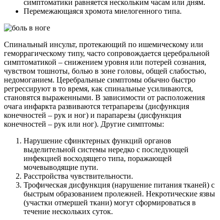
симптоматики равняется нескольким часам или дням.
Перемежающаяся хромота миелогенного типа.
Спинальный инсульт, протекающий по ишемическому или
геморрагическому типу, часто сопровождается церебральной
симптоматикой – снижением уровня или потерей сознания,
чувством тошноты, болью в зоне головы, общей слабостью,
недомоганием. Церебральные симптомы обычно быстро
регрессируют в то время, как спинальные усиливаются,
становятся выраженными. В зависимости от расположения
очага инфаркта развиваются тетрапарезы (дисфункция
конечностей – рук и ног) и парапарезы (дисфункция
конечностей – рук или ног). Другие симптомы:
Нарушение сфинктерных функций органов
выделительной системы нередко с последующей
инфекцией восходящего типа, поражающей
мочевыводящие пути.
Расстройства чувствительности.
Трофическая дисфункция (нарушение питания тканей) с
быстрым образованием пролежней. Некротические язвы
(участки отмершей ткани) могут сформироваться в
течение нескольких суток.