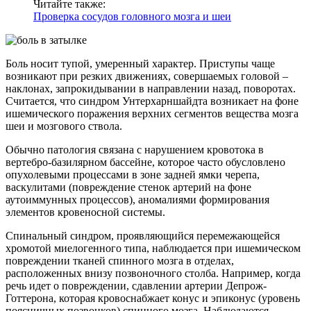
Читайте также:
Проверка сосудов головного мозга и шеи
Боль носит тупой, умеренный характер. Приступы чаще
возникают при резких движениях, совершаемых головой –
наклонах, запрокидывании в направлении назад, поворотах.
Считается, что синдром Унтерхарншайдта возникает на фоне
ишемического поражения верхних сегментов вещества мозга
шеи и мозгового ствола.
Обычно патология связана с нарушением кровотока в
вертебро-базилярном бассейне, которое часто обусловлено
опухолевыми процессами в зоне задней ямки черепа,
васкулитами (повреждение стенок артерий на фоне
аутоиммунных процессов), аномалиями формирования
элементов кровеносной системы.
Спинальный синдром, проявляющийся перемежающейся
хромотой миелогенного типа, наблюдается при ишемическом
повреждении тканей спинного мозга в отделах,
расположенных внизу позвоночного столба. Например, когда
речь идет о повреждении, сдавлении артерии Депрож-
Готтерона, которая кровоснабжает конус и эпиконус (уровень
поясничных позвонков) спинного мозга. Наблюдаются