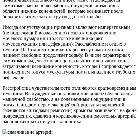
симптомы: мышечная слабость, ощущение онемения в
области нижних конечностей, которые возникают после
больших физических нагрузок, долгой ходьбы.
Иногда сопутствующие признаки включают императивный
(не подлежащий возражению) позыв к опорожнению
мочевого пузыря или толстого кишечника (акт
мочеиспускания или дефекации). Расслабление и отдых в
течение 10-15 минут приводят к регрессу симптоматики,
пациент свободно продолжает ходьбу. В числе характерных
симптомов выделяют парез центрального или вялого типа,
затрагивающий нижние конечности, который сопровождается
понижением тонуса мускулатуры ног и выпадением глубоких
рефлексов.
Расстройства чувствительности отличаются кратковременным
течением. Вынужденные остановки при ходьбе обусловлены
мышечной слабостью, а не болезненными ощущениями в
ногах. Синдром перемежающейся (приступы нарушений
сменяются эпизодами ремиссии) хромоты развивается на фоне
повреждения, сдавления корешково-спинномозговых артерий,
расположенных снизу позвоночника.