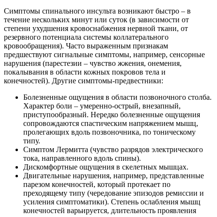
Симптомы спинального инсульта возникают быстро – в
течение нескольких минут или суток (в зависимости от
степени ухудшения кровоснабжения нервной ткани, от
резервного потенциала системы коллатерального
кровообращения). Часто выраженным признакам
предшествуют сигнальные симптомы, например, сенсорные
нарушения (парестезии – чувство жжения, онемения,
покалывания в области кожных покровов тела и
конечностей). Другие симптомы-предвестники:
Болезненные ощущения в области позвоночного столба.
Характер боли – умеренно-острый, внезапный,
приступообразный. Нередко болезненные ощущения
сопровождаются спастическим напряжением мышц,
пролегающих вдоль позвоночника, по тоническому
типу.
Симптом Лермитта (чувство разрядов электрического
тока, направленного вдоль спины).
Дискомфортные ощущения в скелетных мышцах.
Двигательные нарушения, например, представленные
парезом конечностей, который протекает по
преходящему типу (чередование эпизодов ремиссии и
усиления симптоматики). Степень ослабления мышц
конечностей варьируется, длительность проявления