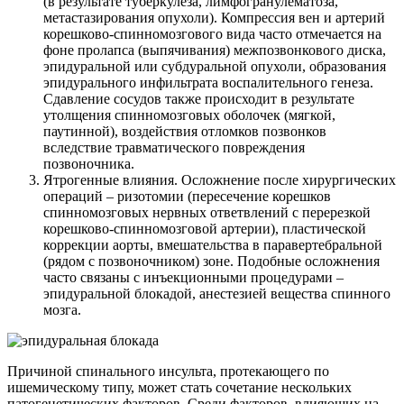
(в результате туберкулеза, лимфогранулематоза,
метастазирования опухоли). Компрессия вен и артерий
корешково-спинномозгового вида часто отмечается на
фоне пролапса (выпячивания) межпозвонкового диска,
эпидуральной или субдуральной опухоли, образования
эпидурального инфильтрата воспалительного генеза.
Сдавление сосудов также происходит в результате
утолщения спинномозговых оболочек (мягкой,
паутинной), воздействия отломков позвонков
вследствие травматического повреждения
позвоночника.
Ятрогенные влияния. Осложнение после хирургических
операций – ризотомии (пересечение корешков
спинномозговых нервных ответвлений с перерезкой
корешково-спинномозговой артерии), пластической
коррекции аорты, вмешательства в паравертебральной
(рядом с позвоночником) зоне. Подобные осложнения
часто связаны с инъекционными процедурами –
эпидуральной блокадой, анестезией вещества спинного
мозга.
Причиной спинального инсульта, протекающего по
ишемическому типу, может стать сочетание нескольких
патогенетических факторов. Среди факторов, влияющих на