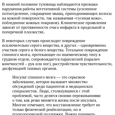
В нижней половине туловища наблюдаются признаки
нарушения работы вегетативной системы (усиленное
потоотделение, сокращение мышц, приподнимающих волосы
на кожной поверхности, так называемая «гусиная кожа»,
побледнение кожных покровов). Клинические проявления
зависят от протяженности очага инфаркта в продольной и
поперечной плоскостях.
В некоторых случаях происходит повреждение
исключительно серого вещества, в других – одновременно
участков серого и белого вещества. Тотальное повреждение
спинного мозга, протекающее по ишемическому типу в
грудном отделе, сопровождается параплегией (паралич
конечностей – рук или ног), расстройством чувствительности,
дисфункцией тазовых органов.
Инсульт спинного мозга — это серьезное
заболевание, которое вызывает множество
обсуждений среди пациентов и медицинских
специалистов. Люди, столкнувшиеся с этой
проблемой, часто делятся своими переживаниями
о том, как резко меняется жизнь после инсульта.
Многие отмечают, что восстановление требует не
только физической реабилитации, но и
психологической поддержки. Важно понимать,