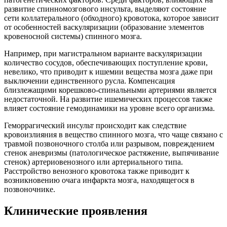
развитие спинномозгового инсульта, выделяют состояние
сети коллатерального (обходного) кровотока, которое зависит
от особенностей васкуляризации (образование элементов
кровеносной системы) спинного мозга.
Например, при магистральном варианте васкуляризации
количество сосудов, обеспечивающих поступление крови,
невелико, что приводит к ишемии вещества мозга даже при
выключении единственного русла. Компенсация
близлежащими корешково-спинальными артериями является
недостаточной. На развитие ишемических процессов также
влияет состояние гемодинамики на уровне всего организма.
Геморрагический инсульт происходит как следствие
кровоизлияния в вещество спинного мозга, что чаще связано с
травмой позвоночного столба или разрывом, повреждением
стенок аневризмы (патологическое растяжение, выпячивание
стенок) артериовенозного или артериального типа.
Расстройство венозного кровотока также приводит к
возникновению очага инфаркта мозга, находящегося в
позвоночнике.
Клинические проявления