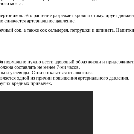
ного мозга.
пертоников. Это растение разрежает кровь и стимулирует движен
о снижается артериальное давление.
ечный сок, а также сок сельдерея, петрушки и шпината. Напитк
бя нормально нужно вести здоровый образ жизни и придерживать
олжна составлять не менее 7-ми часов.
 и углеводы. Стоит отказаться от алкоголя.
 является одной из причин повышения артериального давления.
других вредных привычек.