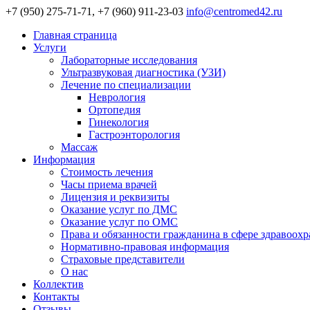
+7 (950) 275-71-71, +7 (960) 911-23-03
info@centromed42.ru
Главная страница
Услуги
Лабораторные исследования
Ультразвуковая диагностика (УЗИ)
Лечение по специализации
Неврология
Ортопедия
Гинекология
Гастроэнторология
Массаж
Информация
Стоимость лечения
Часы приема врачей
Лицензия и реквизиты
Оказание услуг по ДМС
Оказание услуг по ОМС
Права и обязанности гражданина в сфере здравоох
Нормативно-правовая информация
Страховые представители
О нас
Коллектив
Контакты
Отзывы