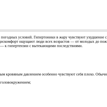
от погодных условий. Гипертоники в жару чувствуют ухудшение
искомфорт ощущают люди всех возрастов ― от молодых до пожил
у ― к гипертензии с вытекающими последствиями.
ым кровяным давлением особенно чувствуют себя плохо. Обычно
я головокружением;