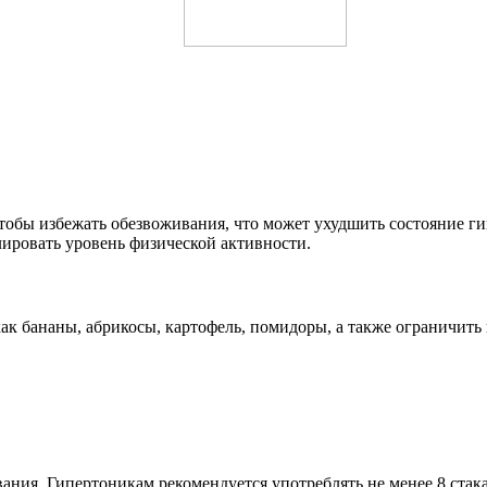
тобы избежать обезвоживания, что может ухудшить состояние ги
лировать уровень физической активности.
как бананы, абрикосы, картофель, помидоры, а также ограничить
ания. Гипертоникам рекомендуется употреблять не менее 8 стака