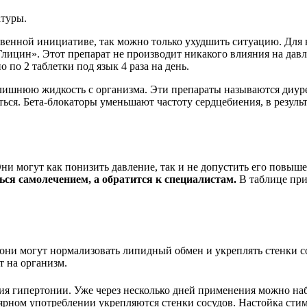
атуры.
венной инициативе, так можно только ухудшить ситуацию. Для н
Глицин». Этот препарат не производит никакого влияния на дав
по 2 таблетки под язык 4 раза на день.
т лишнюю жидкость с организма. Эти препараты называются ди
ься. Бета-блокаторы уменьшают частоту сердцебиения, в результ
ни могут как понизить давление, так и не допустить его повыше
ься самолечением, а обратится к специалистам.
В таблице при
они могут нормализовать липидный обмен и укреплять стенки с
т на организм.
ия гипертонии. Уже через несколько дней применения можно на
ярном употреблении укрепляются стенки сосудов. Настойка сти