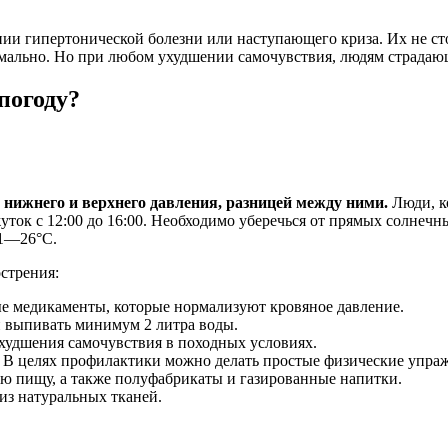
нии гипертонической болезни или наступающего криза. Их не ст
рмально. Но при любом ухудшении самочувствия, людям страдающ
погоду?
 нижнего и верхнего давления, разницей между ними.
Люди, к
ток с 12:00 до 16:00. Необходимо уберечься от прямых солнечн
21―26°С.
стрения:
ые медикаменты, которые нормализуют кровяное давление.
н выпивать минимум 2 литра воды.
худшения самочувствия в походных условиях.
но. В целях профилактики можно делать простые физические упр
ю пищу, а также полуфабрикаты и газированные напитки.
из натуральных тканей.