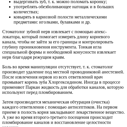
выдергивать зуб, т. к. можно поломать коронку;
употреблять обезболивающее натощак и в больших
количествах;
ковырять в кариозной полости металлическими
предметами: иголками, булавками и др.
Стоматолог зубной нерв извлекает с помощью апекс-
локатора, который помогает измерять длину корневого
канала, чтобы не зайти за его границы и контролировать
глубину проникновения инструмента. Тонкая игла
специальной формы и необходимой конусности извлекает
нерв благодаря режущим краям.
Боль во время манипуляции отсутствует, т. к. стоматолог
производит удаление под местной проводниковой анестезией.
После извлечения нервов из всех ответвлений врач
промывает корень зуба Хлоргексидином. Иногда в процессе
применяют Паркан жидкость для обработки каналов, которую
используют перед пломбированием.
Затем производится механическая обтурация (очистка)
каждого ответвления с помощью антисептиков. На первом
приеме в полость корня закладывают лекарственное вещество.
А уже во время второго-третьего посещения происходит
пломбирование каналов и восстановление целостности