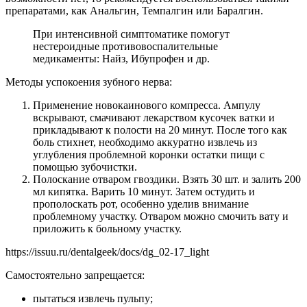
препаратами, как Анальгин, Темпалгин или Баралгин.
При интенсивной симптоматике помогут
нестероидные противовоспалительные
медикаменты: Найз, Ибупрофен и др.
Методы успокоения зубного нерва:
Применение новокаинового компресса. Ампулу
вскрывают, смачивают лекарством кусочек ватки и
прикладывают к полости на 20 минут. После того как
боль стихнет, необходимо аккуратно извлечь из
углубления проблемной коронки остатки пищи с
помощью зубочистки.
Полоскание отваром гвоздики. Взять 30 шт. и залить 200
мл кипятка. Варить 10 минут. Затем остудить и
прополоскать рот, особенно уделив внимание
проблемному участку. Отваром можно смочить вату и
приложить к больному участку.
https://issuu.ru/dentalgeek/docs/dg_02-17_light
Самостоятельно запрещается:
пытаться извлечь пульпу;