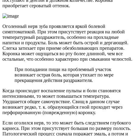
поступают в дентин в должном количестве. Коронка
приобретает сероватый оттенок.
Оголенный нерв зуба проявляется яркой болевой
симптоматикой. При этом присутствует реакция на любой
температурный раздражитель, особенно на прохладные
напитки и продукты. Боль может быть острой и дергающей.
Слегка затихает при приеме обезболивающих препаратов.
Коронка может ощущаться во рту более длинной, чем все
остальные, что особенно характерно при смыкании челюстей.
При попадании пищи на проблемный участок
возникает острая боль, которая утихает по мере
прекращения действия раздражителя.
Когда происходит воспаление пульпы и боли становятся
интенсивными, то может повышаться температура.
Ухудшается общее самочувствие. Свищ в данном случае
возникает редко, т. к. образующийся гной проходит через
перфорированную (поврежденную) коронку.
Если оголился нерв, то это может быть следствием глубокого
кариеса. При этом присутствует большая по размеру полость.
Патологический процесс сначала поражает эмаль, а потом и