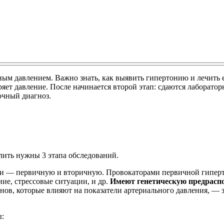
ым давлением. Важно знать, как выявить гипертонию и лечить 
еряет давление. После начинается второй этап: сдаются лаборато
очный диагноз.
ить нужны 3 этапа обследований.
и — первичную и вторичную. Провокаторами первичной гиперто
ние, стрессовые ситуации, и др.
Имеют генетическую предраспол
нов, которые влияют на показатели артериального давления, ― з
ы: