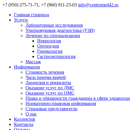
+7 (950) 275-71-71, +7 (960) 911-23-03
info@centromed42.ru
Главная страница
Услуги
Лабораторные исследования
Ультразвуковая диагностика (УЗИ)
Лечение по специализации
Неврология
Ортопедия
Гинекология
Гастроэнторология
Массаж
Информация
Стоимость лечения
Часы приема врачей
Лицензия и реквизиты
Оказание услуг по ДМС
Оказание услуг по ОМС
Права и обязанности гражданина в сфере здравоох
Нормативно-правовая информация
Страховые представители
О нас
Коллектив
Контакты
Отзывы