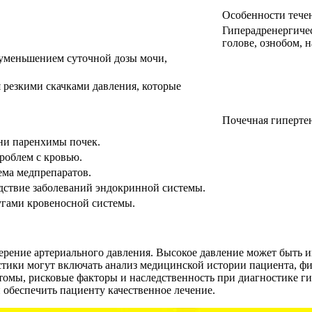
Особенности тече
Гиперадренергичес
голове, ознобом, 
 уменьшением суточной дозы мочи,
я резкими скачками давления, которые
Почечная гипертен
зни паренхимы почек.
роблем с кровью.
ема медпрепаратов.
едствие заболеваний эндокринной системы.
угами кровеносной системы.
рение артериального давления. Высокое давление может быть и
тики могут включать анализ медицинской истории пациента, физ
омы, рисковые факторы и наследственность при диагностике ги
 обеспечить пациенту качественное лечение.