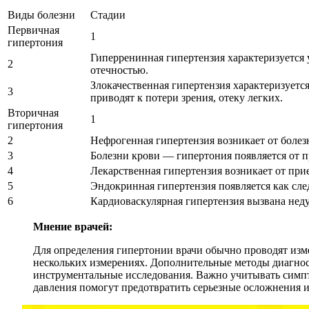
Виды болезни
Стадии
Первичная
1
гипертония
Гиперренинная гипертензия характеризуется
2
отечностью.
Злокачественная гипертензия характеризуетс
3
приводят к потери зрения, отеку легких.
Вторичная
1
гипертония
2
Нефрогенная гипертензия возникает от боле
3
Болезни крови — гипертония появляется от п
4
Лекарственная гипертензия возникает от при
5
Эндокринная гипертензия появляется как сл
6
Кардиоваскулярная гипертензия вызвана нед
Мнение врачей:
Для определения гипертонии врачи обычно проводят изме
нескольких измерениях. Дополнительные методы диагнос
инструментальные исследования. Важно учитывать симпт
давления помогут предотвратить серьезные осложнения и