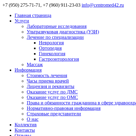
+7 (950) 275-71-71, +7 (960) 911-23-03
info@centromed42.ru
Главная страница
Услуги
Лабораторные исследования
Ультразвуковая диагностика (УЗИ)
Лечение по специализации
Неврология
Ортопедия
Гинекология
Гастроэнторология
Массаж
Информация
Стоимость лечения
Часы приема врачей
Лицензия и реквизиты
Оказание услуг по ДМС
Оказание услуг по ОМС
Права и обязанности гражданина в сфере здравоох
Нормативно-правовая информация
Страховые представители
О нас
Коллектив
Контакты
Отзывы