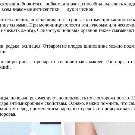
фективно борются с грибком, а значит, способны вылечить кан
 всем знакомые антисептики — лук и чеснок.
ответственно, останавливают его рост. Поэтому при кандидозе 
в пищу сырыми. При молочнице полости рта луковым или чесночн
 избежать ожога). Слизистую половых органов также смазывают со
 редька, эхинацея. Отваром из плодов шиповника можно подмы
ния.
сангвиритрин — препарат на основе травы маклеи. Растворы эт
кций.
цы, но врачи рекомендуют использовать их с осторожностью. Н
одаря антимикробным свойствам. Однако, важно помнить, что са
иалистом перед применением народных средств и придерживатьс
доровья.