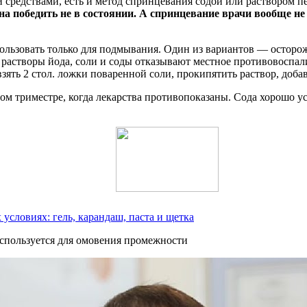
 средствами, есть и метод спринцевания содой или раствором п
 победить не в состоянии. А спринцевание врачи вообще не р
спользовать только для подмывания. Один из вариантов — остор
 растворы йода, соли и соды отказывают местное противовоспал
зять 2 стол. ложки поваренной соли, прокипятить раствор, добав
ом триместре, когда лекарства противопоказаны. Сода хорошо у
 условиях: гель, карандаш, паста и щетка
используется для омовения промежности