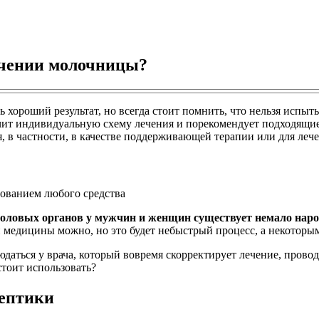
ечении молочницы?
хороший результат, но всегда стоит помнить, что нельзя испыт
начит индивидуальную схему лечения и порекомендует подходящ
, в частности, в качестве поддерживающей терапии или для леч
зованием любого средства
оловых органов у мужчин и женщин существует немало народ
медицины можно, но это будет небыстрый процесс, а некоторым 
даться у врача, который вовремя скорректирует лечение, прово
стоит использовать?
ептики