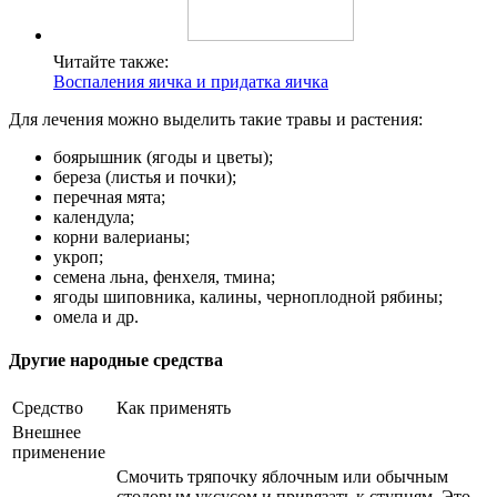
Читайте также:
Воспаления яичка и придатка яичка
Для лечения можно выделить такие травы и растения:
боярышник (ягоды и цветы);
береза (листья и почки);
перечная мята;
календула;
корни валерианы;
укроп;
семена льна, фенхеля, тмина;
ягоды шиповника, калины, черноплодной рябины;
омела и др.
Другие народные средства
Средство
Как применять
Внешнее
применение
Смочить тряпочку яблочным или обычным
столовым уксусом и привязать к ступням. Это