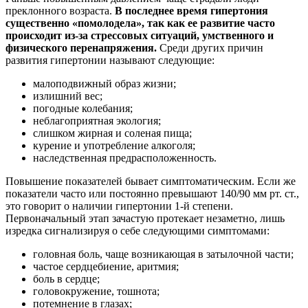
преклонного возраста.
В последнее время гипертония
существенно «помолодела», так как ее развитие часто
происходит из-за стрессовых ситуаций, умственного и
физического перенапряжения.
Среди других причин
развития гипертонии называют следующие:
малоподвижный образ жизни;
излишний вес;
погодные колебания;
неблагоприятная экология;
слишком жирная и соленая пища;
курение и употребление алкоголя;
наследственная предрасположенность.
Повышение показателей бывает симптоматическим. Если же
показатели часто или постоянно превышают 140/90 мм рт. ст.,
это говорит о наличии гипертонии 1-й степени.
Первоначальный этап зачастую протекает незаметно, лишь
изредка сигнализируя о себе следующими симптомами:
головная боль, чаще возникающая в затылочной части;
частое сердцебиение, аритмия;
боль в сердце;
головокружение, тошнота;
потемнение в глазах;