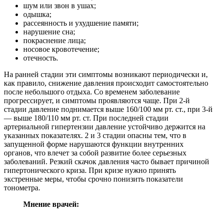
шум или звон в ушах;
одышка;
рассеянность и ухудшение памяти;
нарушение сна;
покраснение лица;
носовое кровотечение;
отечность.
На ранней стадии эти симптомы возникают периодически и,
как правило, снижение давления происходит самостоятельно
после небольшого отдыха. Со временем заболевание
прогрессирует, и симптомы проявляются чаще. При 2-й
стадии давление поднимается выше 160/100 мм рт. ст., при 3-й
— выше 180/110 мм рт. ст. При последней стадии
артериальной гипертензии давление устойчиво держится на
указанных показателях. 2 и 3 стадии опасны тем, что в
запущенной форме нарушаются функции внутренних
органов, что влечет за собой развитие более серьезных
заболеваний. Резкий скачок давления часто бывает причиной
гипертонического криза. При кризе нужно принять
экстренные меры, чтобы срочно понизить показатели
тонометра.
Мнение врачей: