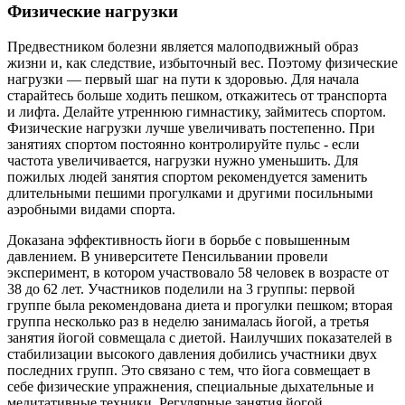
Физические нагрузки
Предвестником болезни является малоподвижный образ
жизни и, как следствие, избыточный вес. Поэтому физические
нагрузки — первый шаг на пути к здоровью. Для начала
старайтесь больше ходить пешком, откажитесь от транспорта
и лифта. Делайте утреннюю гимнастику, займитесь спортом.
Физические нагрузки лучше увеличивать постепенно. При
занятиях спортом постоянно контролируйте пульс ‑ если
частота увеличивается, нагрузки нужно уменьшить. Для
пожилых людей занятия спортом рекомендуется заменить
длительными пешими прогулками и другими посильными
аэробными видами спорта.
Доказана эффективность йоги в борьбе с повышенным
давлением. В университете Пенсильвании провели
эксперимент, в котором участвовало 58 человек в возрасте от
38 до 62 лет. Участников поделили на 3 группы: первой
группе была рекомендована диета и прогулки пешком; вторая
группа несколько раз в неделю занималась йогой, а третья
занятия йогой совмещала с диетой. Наилучших показателей в
стабилизации высокого давления добились участники двух
последних групп. Это связано с тем, что йога совмещает в
себе физические упражнения, специальные дыхательные и
медитативные техники. Регулярные занятия йогой