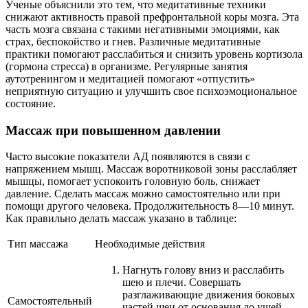
Ученые объяснили это тем, что медитативные техники
снижают активность правой префронтальной коры мозга. Эта
часть мозга связана с такими негативными эмоциями, как
страх, беспокойство и гнев. Различные медитативные
практики помогают расслабиться и снизить уровень кортизола
(гормона стресса) в организме. Регулярные занятия
аутотренингом и медитацией помогают «отпустить»
неприятную ситуацию и улучшить свое психоэмоциональное
состояние.
Массаж при повышенном давлении
Часто высокие показатели АД появляются в связи с
напряжением мышц. Массаж воротниковой зоны расслабляет
мышцы, помогает успокоить головную боль, снижает
давление. Сделать массаж можно самостоятельно или при
помощи другого человека. Продолжительность 8—10 минут.
Как правильно делать массаж указано в таблице:
Тип массажа
Необходимые действия
Нагнуть голову вниз и расслабить
шею и плечи. Совершать
разглаживающие движения боковых
Самостоятельный
частей шеи от основания до ушей.