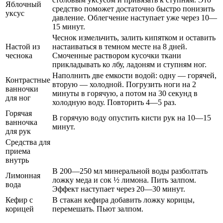
Яблочный
средство поможет достаточно быстро понизить
уксус
давление. Облегчение наступает уже через 10—
15 минут.
Чеснок измельчить, залить кипятком и оставить
Настой из
настаиваться в темном месте на 8 дней.
чеснока
Смоченные раствором кусочки ткани
прикладывать ко лбу, ладоням и ступням ног.
Наполнить две емкости водой: одну — горячей,
Контрастные
вторую — холодной. Погрузить ноги на 2
ванночки
минуты в горячую, а потом на 30 секунд в
для ног
холодную воду. Повторить 4—5 раз.
Горячая
В горячую воду опустить кисти рук на 10—15
ванночка
минут.
для рук
Средства для
приема
внутрь
В 200—250 мл минеральной воды разболтать
Лимонная
ложку меда и сок ½ лимона. Пить залпом.
вода
Эффект наступает через 20—30 минут.
Кефир с
В стакан кефира добавить ложку корицы,
корицей
перемешать. Пьют залпом.