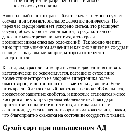
При гипертонии разрешено пить немного
красного сухого вина.
Алкогольный напиток расслабляет, сначала немного сужает
сосуды, при этом артериальное давление понижается. Но
через час сердце начинает ускорено биться, это расширяет
сосуды, объем крови увеличивается, в результате чего
давление может резко повыситься, а это грозит
возникновением опасных осложнений. Так можно ли пить
вино при повышенном давлении и как оно влияет на сосуды и
сердце — актуальный вопрос, который интересует
гипертоников.
Как видим, красное вино при высоком давлении выпивать
категорически не рекомендуется, разрешено сухое вино,
воздействие которого на здоровье гипертоника более
благотворно, и оно хорошо сказывается на давлении. Если
пить красный алкогольный напиток в период ОРЗ вспышек,
возрастают защитные свойства, и взрослые становятся менее
восприимчивы к простудным заболеваниям. Благодаря
присутствию в напитке катехинов, антиоксидантов и
сапонинов, удастся вывести из организма холестерин, шлаки,
что благоприятно скажется на состоянии сосудистых тканей.
Сухой сорт при повышенном АД