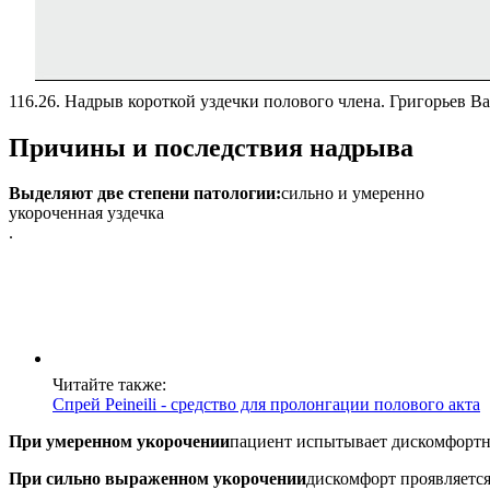
116.26. Надрыв короткой уздечки полового члена. Григорьев В
Причины и последствия надрыва
Выделяют две степени патологии:
сильно и умеренно
укороченная уздечка
.
Читайте также:
Cпрей Peineili - средство для пролонгации полового акта
При умеренном укорочении
пациент испытывает дискомфортны
При сильно выраженном укорочении
дискомфорт проявляется