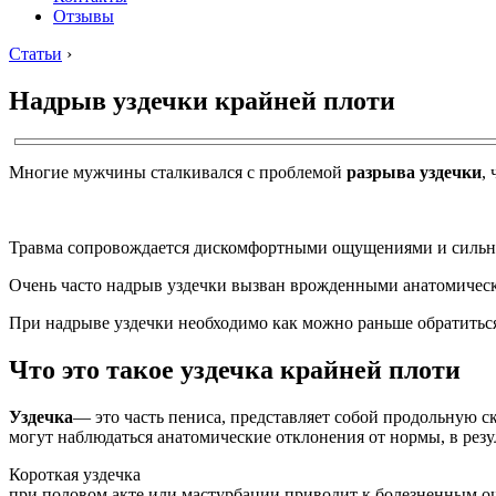
Отзывы
Статьи
›
Надрыв уздечки крайней плоти
Многие мужчины сталкивался с проблемой
разрыва уздечки
,
Травма сопровождается дискомфортными ощущениями и сильн
Очень часто надрыв уздечки вызван врожденными анатомически
При надрыве уздечки необходимо как можно раньше обратиться
Что это такое уздечка крайней плоти
Уздечка
— это часть пениса, представляет собой продольную ск
могут наблюдаться анатомические отклонения от нормы, в резул
Короткая уздечка
при половом акте или мастурбации приводит к болезненным ощ