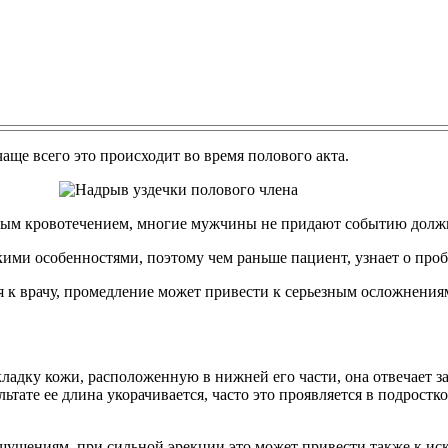
 чаще всего это происходит во время полового акта.
ым кровотечением, многие мужчины не придают событию долж
ми особенностями, поэтому чем раньше пациент, узнает о проб
 к врачу, промедление может привести к серьезным осложнения
ладку кожи, расположенную в нижней его части, она отвечает за
ьтате ее длина укорачивается, часто это проявляется в подрост
ущениям, при сильной эрекции это может привести также к иск