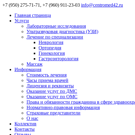
+7 (950) 275-71-71, +7 (960) 911-23-03
info@centromed42.ru
Главная страница
Услуги
Лабораторные исследования
Ультразвуковая диагностика (УЗИ)
Лечение по специализации
Неврология
Ортопедия
Гинекология
Гастроэнторология
Массаж
Информация
Стоимость лечения
Часы приема врачей
Лицензия и реквизиты
Оказание услуг по ДМС
Оказание услуг по ОМС
Права и обязанности гражданина в сфере здравоох
Нормативно-правовая информация
Страховые представители
О нас
Коллектив
Контакты
Отзывы