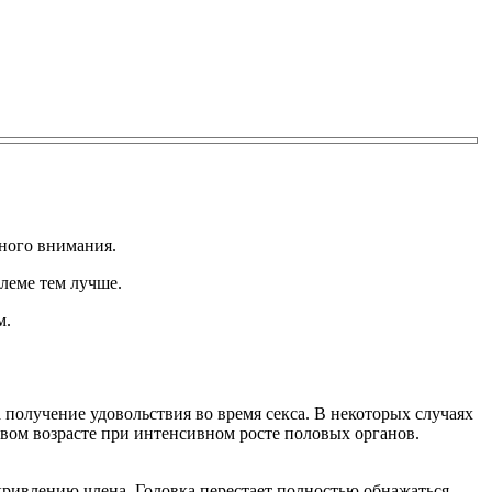
ного внимания.
леме тем лучше.
м.
 получение удовольствия во время секса. В некоторых случаях
ковом возрасте при интенсивном росте половых органов.
ривлению члена. Головка перестает полностью обнажаться,