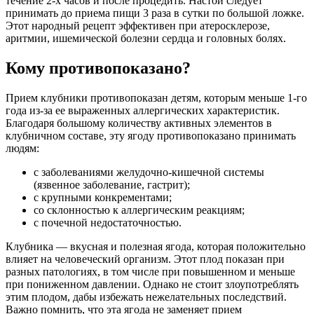
течение 2-х часов и после процедить. Настой следует
принимать до приема пищи 3 раза в сутки по большой ложке.
Этот народный рецепт эффективен при атеросклерозе,
аритмии, ишемической болезни сердца и головных болях.
Кому противопоказано?
Прием клубники противопоказан детям, которым меньше 1-го
года из-за ее выраженных аллергических характеристик.
Благодаря большому количеству активных элементов в
клубничном составе, эту ягоду противопоказано принимать
людям:
с заболеваниями желудочно-кишечной системы
(язвенное заболевание, гастрит);
с крупными конкрементами;
со склонностью к аллергическим реакциям;
с почечной недостаточностью.
Клубника — вкусная и полезная ягода, которая положительно
влияет на человеческий организм. Этот плод показан при
разных патологиях, в том числе при повышенном и меньше
при пониженном давлении. Однако не стоит злоупотреблять
этим плодом, дабы избежать нежелательных последствий.
Важно помнить, что эта ягода не заменяет прием