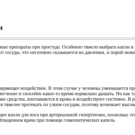
и
ные препараты при простуде. Особенно тяжело выбрать капли 
ют сосуды, что негативно сказывается на давлении, и порой мож
иряющее воздействие. В этом случае у человека уменьшается про
легчение и способен какое-то время нормально дышать. Но как т
аве средства, впитываются в кровь и воздействуют системно. В р
я тяжелее протекать по узким сосудам, поэтому возникает высок
ие капли для носа при артериальной гипертензии, поскольку эт
аблюдением врача при помощи гомеопатических капель.