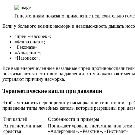
Гипертоникам показано применение исключительно гомео
Если у больного возник насморк и невозможность дышать носо
спрей «Насобек»;
«Фликсоназе»;
«Беконазе»;
«Альдецин»;
«Назонекс».
Все вышеперечисленные назальные спреи противовоспалительно
не сказываются негативно на давлении, хотя и оказывают мен
устраняют причину насморка.
Терапевтические капли при давлении
Чтобы устранить первопричину насморка при гипертонии, треб
приведены типы лечебных капель, которые разрешены при давл
Тип каплей
Особенности и примеры
Антигистаминные
Понижают уровень гистамина, при этом н
средства
«Аллергодил», «Реактин», «Гистимет».