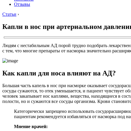
Отзывы
Статьи
›
Капли в нос при артериальном давлени
Людям с нестабильным АД порой трудно подобрать лекарствен
с тем, что многие препараты от насморка значительно расширя
Как капли для носа влияют на АД?
Большая часть капель в нос при насморке оказывает сосудорасш
сосуды сужаются, то отек уменьшается, и пациент чувствует об
человек закапывает нос каплями, вещества, находящиеся в сост
полости, но и сужаются все сосуды организма. Крови становитс
Категорически запрещено использовать сосудорасширяющ
пациентам рекомендуется избавляться от насморка под н
Мнение врачей: