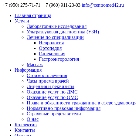
+7 (950) 275-71-71, +7 (960) 911-23-03
info@centromed42.ru
Главная страница
Услуги
Лабораторные исследования
Ультразвуковая диагностика (УЗИ)
Лечение по специализации
Неврология
Ортопедия
Гинекология
Гастроэнторология
Массаж
Информация
Стоимость лечения
Часы приема врачей
Лицензия и реквизиты
Оказание услуг по ДМС
Оказание услуг по ОМС
Права и обязанности гражданина в сфере здравоох
Нормативно-правовая информация
Страховые представители
О нас
Коллектив
Контакты
Отзывы