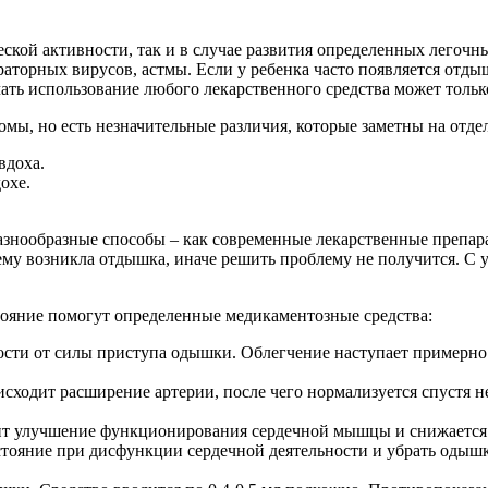
кой активности, так и в случае развития определенных легочн
аторных вирусов, астмы. Если у ребенка часто появляется отды
ать использование любого лекарственного средства может только
мы, но есть незначительные различия, которые заметны на отде
вдоха.
охе.
азнообразные способы – как современные лекарственные препар
ему возникла отдышка, иначе решить проблему не получится. С у
тояние помогут определенные медикаментозные средства:
ости от силы приступа одышки. Облегчение наступает примерно ч
дит расширение артерии, после чего нормализуется спустя нес
дит улучшение функционирования сердечной мышцы и снижается
стояние при дисфункции сердечной деятельности и убрать одышк