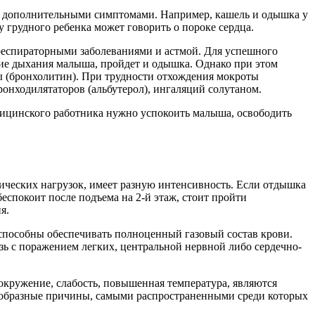
я дополнительными симптомами. Например, кашель и одышка у
 грудного ребенка может говорить о пороке сердца.
 респираторными заболеваниями и астмой. Для успешного
ие дыхания малыша, пройдет и одышка. Однако при этом
ы (бронхолитин). При трудности отхождения мокроты
онходилятаторов (альбутерол), ингаляций солутаном.
дицинского работника нужно успокоить малыша, освободить
зических нагрузок, имеет разную интенсивность. Если отдышка
беспокоит после подъема на 2-й этаж, стоит пройти
я.
способны обеспечивать полноценный газовый состав крови.
зь с поражением легких, центральной нервной либо сердечно-
окружение, слабость, повышенная температура, являются
ообразные причины, самыми распространенными среди которых