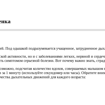
енка
ей. Под одышкой подразумевается учащенное, затрудненное дыха
ой активности, но и с заболеваниями легких, нервной и сердеч
ть симптомом серьезной болезни. Вот почему важно знать, стр
озможно, подсчитав количество вдохов, совершаемых малышом в 
в за 1 минуту (используйте секундомер или часы). Обратите вним
чества дыхательных движений для каждого возраста: