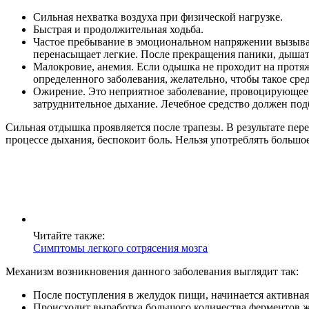
Сильная нехватка воздуха при физической нагрузке.
Быстрая и продолжительная ходьба.
Частое пребывание в эмоциональном напряжении вызывает
перенасыщает легкие. После прекращения паники, дышать 
Малокровие, анемия. Если одышка не проходит на протя
определенного заболевания, желательно, чтобы такое сред
Ожирение. Это неприятное заболевание, провоцирующее о
затруднительное дыхание. Лечебное средство должен под
Сильная отдышка проявляется после трапезы. В результате пе
процессе дыхания, беспокоит боль. Нельзя употреблять большо
Читайте также:
Симптомы легкого сотрясения мозга
Механизм возникновения данного заболевания выглядит так:
После поступления в желудок пищи, начинается активна
Происходит выработка большого количества ферментов 