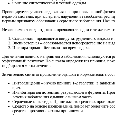
ношение синтетической и тесной одежды.
Провоцируется учащение дыхания как при повышенной физичес
нервной системы, при аллергии, нарушении газообмена, респир
первым признаком образования серьезного заболевания. Назнач
Независимо от вида отдышки, проявляются одни и те же симпто
Смешанная – проявляется ввиду затрудненного выдоха и 
Экспираторная – образовывается непосредственно на выд
Инспираторная – беспокоит во время вдоха.
Для лечения данного неприятного заболевания используются р
эффективный результат. Но сначала определяется причина, поч
подбирается метод лечения.
Значительно снизить проявление одышки и нормализовать сос
Нитроглицерин – нужно принять 1-2 таблетки, в зависим
врач.
Ингибиторы ангиотензинпревращающего фермента. Происхо
лечения заболевания одышки слишком часто.
Сердечные гликозиды. Принимая это средство, происхо
Средство на основе изопреналина помогает облегчить со
средства противопоказаны при ишемии.