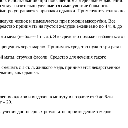
ано к использованию при повышенном артериальном давлении.
 чему значительно улучшается самочувствие больного.
быстро устраняются признаки одышки. Применяются только по
т шелухи чеснок и измельчается при помощи мясорубки. Все
едство принимать на пустой желудок ежедневно по 4 ч. л. до
 меда (не более 1 ст. л.). Это средство поможет избавиться от
м процедить через марлю. Принимать средство нужно три раза в
ой мяты, стручки фасоли. Средство для лечения такого
а смешать с 1 ст. л. жидкого меда, принимается лекарственное
евания, как одышка.
тво вдохов и выдохов в минуту в возрасте от 0 до 6-ти
т – 20.
лучения достоверных результатов произведение замеров