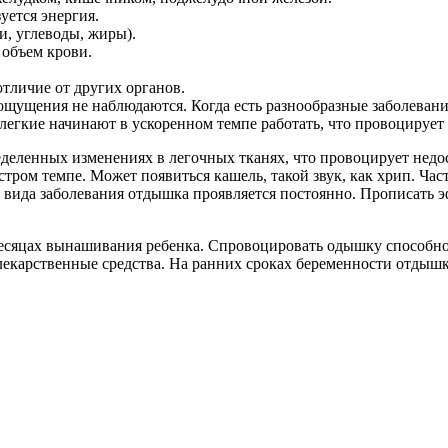
уется энергия.
и, углеводы, жиры).
объем крови.
тличие от других органов.
 ощущения не наблюдаются. Когда есть разнообразные заболеван
 легкие начинают в ускоренном темпе работать, что провоцируе
еделенных изменениях в легочных тканях, что провоцирует недос
ром темпе. Может появиться кашель, такой звук, как хрип. Час
о вида заболевания отдышка проявляется постоянно. Прописать 
 месяцах вынашивания ребенка. Спровоцировать одышку способн
 лекарственные средства. На ранних сроках беременности отдыш