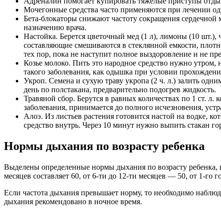
Адреналин помогает купировать тяжелые приступы отдыш
Мочегонные средства часто применяются при лечении оды
Бета-блокаторы снижают частоту сокращения сердечной 
назначению врача.
Настойка. Берется цветочный мед (1 л), лимоны (10 шт.)
составляющие смешиваются в стеклянной емкости, плотно
тех пор, пока не наступит полное выздоровление и не п
Козье молоко. Пить это народное средство нужно утром, н
такого заболевания, как одышка при условии прохождения
Укроп. Семена и сухую траву укропа (2 ч. л.) залить одн
день по полстакана, предварительно подогрев жидкость.
Травяной сбор. Берутся в равных количествах по 1 ст. л.
заболевания, принимается до полного исчезновения, уст
Алоэ. Из листьев растения готовится настой на водке, кот
средство внутрь. Через 10 минут нужно выпить стакан го
Нормы дыхания по возрасту ребенка
Выделены определенные нормы дыхания по возрасту ребенка, п
месяцев составляет 60, от 6-ти до 12-ти месяцев — 50, от 1-го год
Если частота дыхания превышает норму, то необходимо наблю
дыхания рекомендовано в ночное время.