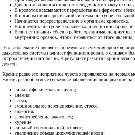
Для проталкивания пищи по желудочному тракту использ
В кровоток всасываются переработанные ферменты (белк
К органам пищеварительной системы поступает большой 
Начинается перераспределение в организме кровотока.
В кишечник поступает большее количество кислорода, в о
Если нет никаких сбоев в работе организма, неприятные
внутренних органов. Чтобы избавиться от этого явления,
Это заболевание появляется в результате сужения бронхов, опр
дыхательная система начинает функционировать в слишком быст
остром течении патологии. В результате развития хроническог
доктор.
Крайне редко это неприятное чувство проявляется на первых
жизни, разнообразные серьезные заболевания либо реакция на
сильная физическая нагрузка;
анемия;
астма;
эмоциональное перенапряжение, стресс;
аллергия;
злоупотребление алкоголем;
курение;
сильный гормональный всплеск;
увеличение объема циркулирующей крови;