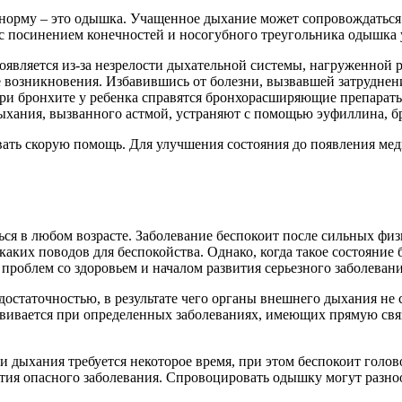
 норму – это одышка. Учащенное дыхание может сопровождатьс
с посинением конечностей и носогубного треугольника одышка у
появляется из-за незрелости дыхательной системы, нагруженной
 возникновения. Избавившись от болезни, вызвавшей затруднен
при бронхите у ребенка справятся бронхорасширяющие препарат
ыхания, вызванного астмой, устраняют с помощью эуфиллина, бр
вать скорую помощь. Для улучшения состояния до появления ме
ься в любом возрасте. Заболевание беспокоит после сильных фи
каких поводов для беспокойства. Однако, когда такое состояние 
 проблем со здоровьем и началом развития серьезного заболевани
статочностью, в результате чего органы внешнего дыхания не 
звивается при определенных заболеваниях, имеющих прямую свя
 дыхания требуется некоторое время, при этом беспокоит голов
тия опасного заболевания. Спровоцировать одышку могут разн