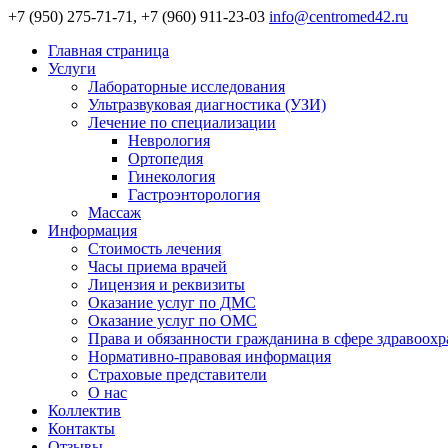
+7 (950) 275-71-71, +7 (960) 911-23-03
info@centromed42.ru
Главная страница
Услуги
Лабораторные исследования
Ультразвуковая диагностика (УЗИ)
Лечение по специализации
Неврология
Ортопедия
Гинекология
Гастроэнторология
Массаж
Информация
Стоимость лечения
Часы приема врачей
Лицензия и реквизиты
Оказание услуг по ДМС
Оказание услуг по ОМС
Права и обязанности гражданина в сфере здравоох
Нормативно-правовая информация
Страховые представители
О нас
Коллектив
Контакты
Отзывы