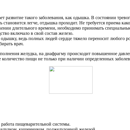
 развитие такого заболевания, как одышка. В состоянии тревоги
становится легче, отдышка проходит. Не требуется приема како
жении длительного времени, необходимо принимать специальные
ство включало в свой состав железо.
дышку, ведь полных людей сердце тяжело переносит любого род
бирать врач.
реполнения желудка, на диафрагму происходит повышенное давле
е количество пищи не только при наличии определенных заболева
я работа пищеварительной системы.
желудком, кишечником, поджелудочной железой.