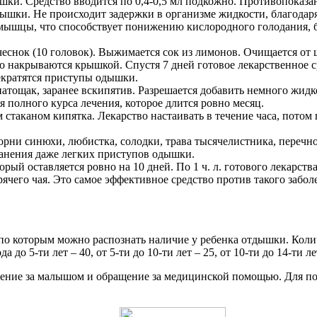
ки. Средство вводится по 0,4-0,5 мл подкожно. Противопоказ
шки. Не происходит задержки в организме жидкости, благодаря
мышцы, что способствует понижению кислородного голодания, 
, чеснок (10 головок). Выжимается сок из лимонов. Очищается о
 накрываются крышкой. Спустя 7 дней готовое лекарственное ср
рекратятся приступы одышки.
атощак, заранее вскипятив. Разрешается добавить немного жидкого
 полного курса лечения, которое длится ровно месяц.
им стаканом кипятка. Лекарство настаивать в течение часа, пото
 корни синюхи, любистка, солодки, трава тысячелистника, перечн
ранения даже легких приступов одышки.
орый оставляется ровно на 10 дней. По 1 ч. л. готового лекарств
рячего чая. Это самое эффективное средство против такого забол
о которым можно распознать наличие у ребенка отдышки. Количес
а до 5-ти лет – 40, от 5-ти до 10-ти лет – 25, от 10-ти до 14-ти ле
дение за малышом и обращение за медицинской помощью. Для по