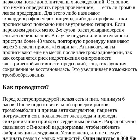
наркозом после дополнительных исследований. Основное,
что нужно определить перед проведением, — есть ли тромб в
левом предсердии. Для этого либо назначают
эхокардиографию через пищевод, либо для профилактики
прописывают подкожно или внутривенно гепарин. Если
пароксизм длится менее 2-х суток, электрокардиоверсия
считается безопасной. В случае неудачи или длительности
приступа более 48 часов, повторную процедуру назначают
через 3 недели приема «Гепарина». Антикоагулянты
прописывают еще на месяц после электрокардиоверсии, так
как сохраняется риск недостижения синхронности
электрической активности предсердий, когда их функция
сокращения не восстановилась. Это увеличивает возможность
тромбообразования.
Как проводится?
Перед электропроцедурой нельзя есть и пить минимум 6
часов. После подготовительной проверки рисков
тромбоэмболии и приема антикоагулянтов, пациента
погружают в сон, подключают электроды и проводят
синхронизацию прибора с сердечным ритмом. Разряд обычно
связывают с R-волной кардиограммы, чтобы избежать
фибрилляции желудочков. Установлено, что не следует
начинать разряд с малых мощностей.
Один импульс в 360 Дж