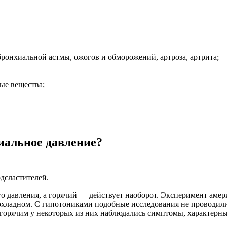
бронхиальной астмы, ожогов и обморожений, артроза, артрита;
ые вещества;
иальное давление?
дсластителей.
 давления, а горячий — действует наоборот. Эксперимент амери
прохладном. С гипотониками подобные исследования не проводил
а горячим у некоторых из них наблюдались симптомы, характер