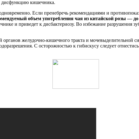
т дисфункцию кишечника.
ед одновременно. Если пренебречь рекомендациями и противопок
ендуемый объем употребления чая из китайской розы — до 5
чнике и приведет к дисбактериозу. Во избежание разрушения зуб
ий органов желудочно-кишечного тракта и мочевыделительной с
оразрешения. С осторожностью к гибискусу следует отнестись