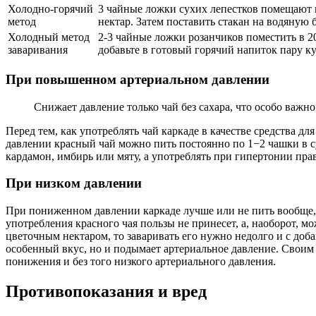
Холодно-горячий
3 чайные ложки сухих лепестков помещают в
метод
нектар. Затем поставить стакан на водяную 
Холодный метод
2-3 чайные ложки розанчиков поместить в 2
заваривания
добавьте в готовый горячий напиток пару ку
При повышенном артериальном давлении
Снижает давление только чай без сахара, что особо важн
Перед тем, как употреблять чай каркаде в качестве средства 
давлении красный чай можно пить постоянно по 1−2 чашки в су
кардамон, имбирь или мяту, а употреблять при гипертонии пра
При низком давлении
При пониженном давлении каркаде лучше или не пить вообще, и
употребления красного чая пользы не принесет, а, наоборот, 
цветочным нектаром, то заваривать его нужно недолго и с доб
особенный вкус, но и подымает артериальное давление. Своим 
понижения и без того низкого артериального давления.
Противопоказания и вред