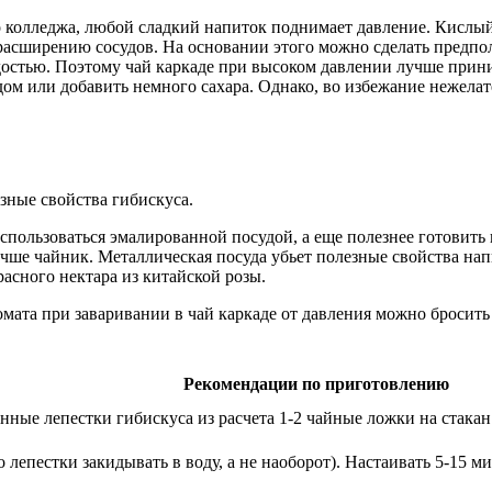
колледжа, любой сладкий напиток поднимает давление. Кислый н
асширению сосудов. На основании этого можно сделать предпол
адостью. Поэтому чай каркаде при высоком давлении лучше прин
едом или добавить немного сахара. Однако, во избежание нежел
зные свойства гибискуса.
спользоваться эмалированной посудой, а еще полезнее готовить 
ше чайник. Металлическая посуда убьет полезные свойства напи
асного нектара из китайской розы.
мата при заваривании в чай каркаде от давления можно бросит
Рекомендации по приготовлению
ные лепестки гибискуса из расчета 1-2 чайные ложки на стакан 
лепестки закидывать в воду, а не наоборот). Настаивать 5-15 ми