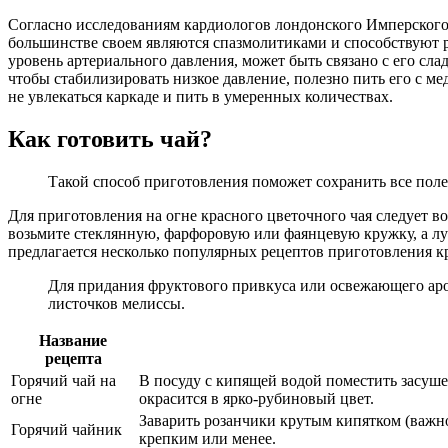
Согласно исследованиям кардиологов лондонского Имперского 
большинстве своем являются спазмолитиками и способствуют р
уровень артериального давления, может быть связано с его сл
чтобы стабилизировать низкое давление, полезно пить его с м
не увлекаться каркаде и пить в умеренных количествах.
Как готовить чай?
Такой способ приготовления поможет сохранить все поле
Для приготовления на огне красного цветочного чая следует во
возьмите стеклянную, фарфоровую или фаянцевую кружку, а луч
предлагается несколько популярных рецептов приготовления кр
Для придания фруктового привкуса или освежающего аро
листочков мелиссы.
Название
рецепта
Горячий чай на
В посуду с кипящей водой поместить засушен
огне
окрасится в ярко-рубиновый цвет.
Заварить розанчики крутым кипятком (важно 
Горячий чайник
крепким или менее.