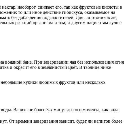
ектар, наоборот, снижает его, так как фруктовые кислоты в
ожение: то или иное действие гибискуса, оказываемое на
имать без добавления подсластителей. Для гипотоников же,
ательных реакций организма и тем, и другим пациентам лучше
на водяной бане. При заваривании чая без использования огня
тка и окрасит его в землянистый цвет. В таблице ниже
ь небольшие кубики любимых фруктов или несколько
воды. Варить не более 3-х минут до того момента, как вода
нут. От времени заваривания зависит, будет ли напиток более