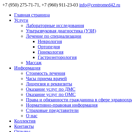
+7 (950) 275-71-71, +7 (960) 911-23-03
info@centromed42.ru
Главная страница
Услуги
Лабораторные исследования
Ультразвуковая диагностика (УЗИ)
Лечение по специализации
Неврология
Ортопедия
Гинекология
Гастроэнторология
Массаж
Информация
Стоимость лечения
Часы приема врачей
Лицензия и реквизиты
Оказание услуг по ДМС
Оказание услуг по ОМС
Права и обязанности гражданина в сфере здравоох
Нормативно-правовая информация
Страховые представители
О нас
Коллектив
Контакты
Отзывы