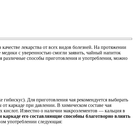
 качестве лекарства от всех видов болезней. На протяжении
ге медики с уверенностью смогли заявить, чайный напиток
уя различные способы приготовления и употребления, можно
же гибискус). Для приготовления чая рекомендуется выбирать
ы от каркаде при давлении. В химическом составе чая
х кислот. Известно о наличии макроэлементов — кальция в
 каркаде его составляющие способны благотворно влиять
ном употреблении следующая: