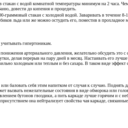
 стакан с водой комнатной температуры минимум на 2 часа. Чем
баню, довести до кипения и процедить.
00-граммовый стакан с холодной водой. Заваривать в течение 8-
биков льда или же можно остудить его, поместив в прохладное м
о учитывать гипертоникам.
для понижения артериального давления, желательно обсудить эт
тки, делая перерыв на пару дней в месяц. Настаивать его лучш
вильно холодным или теплым и без сахара. В таком виде эффект
ли баловать себя этим напитком от случая к случаю. Поднять да
может вызвать нежелательные состояния в виде обморока или гол
авлением бутонов гвоздики, а пить каркаде лучше горячим и с н
присутствием она нейтрализует свойства чая каркаде, связанны