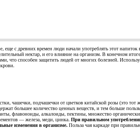
, еще с древних времен люди начали употреблять этот напиток в
целительный нектар, и его влияние на организм. В конечном ито
ми, что способен защитить людей от многих болезней. Использ
крови.
тки, чашечки, подчашечки от цветков китайской розы (это тот 
одержат большее количество ценных веществ, и тем больше польз
анты, флавоноиды, алкалоиды, пектины, множество органически
лементов — железа, меди, цинка.
При правильном употреблении
льные изменения в организме.
Польза чая каркаде при правиль