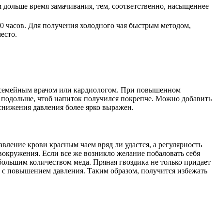
 дольше время замачивания, тем, соответственно, насыщеннее
10 часов. Для получения холодного чая быстрым методом,
есто.
о с семейным врачом или кардиологом. При повышенном
е подольше, чтоб напиток получился покрепче. Можно добавить
 снижения давления более ярко выражен.
вление крови красным чаем вряд ли удастся, а регулярность
овокружения. Если все же возникло желание побаловать себя
ебольшим количеством меда. Пряная гвоздика не только придает
е с повышением давления. Таким образом, получится избежать