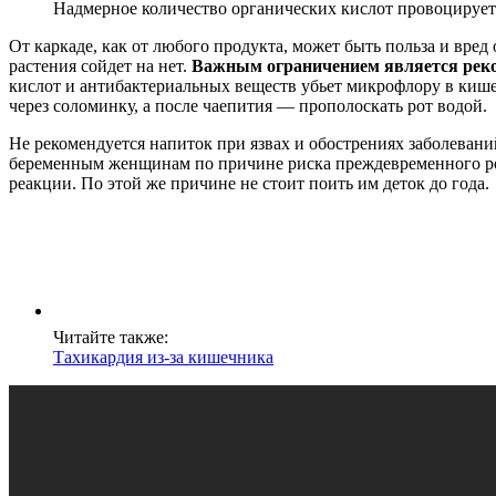
Надмерное количество органических кислот провоцируе
От каркаде, как от любого продукта, может быть польза и вр
растения сойдет на нет.
Важным ограничением является реком
кислот и антибактериальных веществ убьет микрофлору в кише
через соломинку, а после чаепития — прополоскать рот водой.
Не рекомендуется напиток при язвах и обострениях заболеван
беременным женщинам по причине риска преждевременного род
реакции. По этой же причине не стоит поить им деток до года.
Читайте также:
Тахикардия из-за кишечника