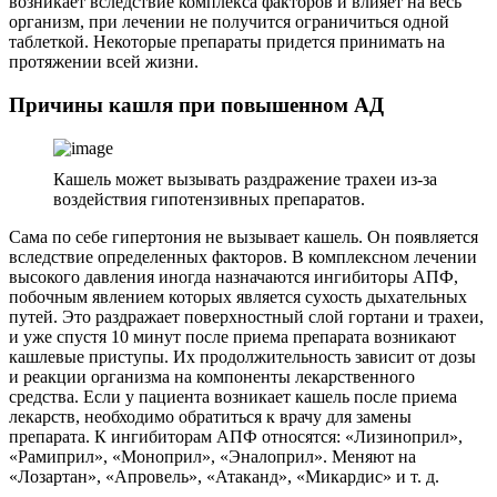
возникает вследствие комплекса факторов и влияет на весь
организм, при лечении не получится ограничиться одной
таблеткой. Некоторые препараты придется принимать на
протяжении всей жизни.
Причины кашля при повышенном АД
Кашель может вызывать раздражение трахеи из-за
воздействия гипотензивных препаратов.
Сама по себе гипертония не вызывает кашель. Он появляется
вследствие определенных факторов. В комплексном лечении
высокого давления иногда назначаются ингибиторы АПФ,
побочным явлением которых является сухость дыхательных
путей. Это раздражает поверхностный слой гортани и трахеи,
и уже спустя 10 минут после приема препарата возникают
кашлевые приступы. Их продолжительность зависит от дозы
и реакции организма на компоненты лекарственного
средства. Если у пациента возникает кашель после приема
лекарств, необходимо обратиться к врачу для замены
препарата. К ингибиторам АПФ относятся: «Лизиноприл»,
«Рамиприл», «Моноприл», «Эналоприл». Меняют на
«Лозартан», «Апровель», «Атаканд», «Микардис» и т. д.