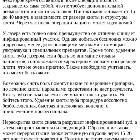
некоторое время оставшаяся после операции полость
закрывается сама собой, что не требует дополнительной
реимплантации костных блоков. Цистэктомия занимает от 15
до 40 минут, в зависимости от размера кисты и структуры
кости. Через час после операции пациент может идти домой.
У лазера есть только одно преимущество он отлично очищает
инфицированный участок. Однако добиться бесплодия можно
и другими, менее дорогостоящими методами с помощью
ультразвука и специальных препаратов. Кроме того, удаление
кисты зуба лазером, если брать во внимание отзывы
пациентов, сопровождается характерным запахом обгоревшей
плоти, что не очень приятно. Также необходимо учитывать,
что могут быть ожоги.
Возможно, снять боль помогут какие-то народные припарки,
но лечение кисты народными средствами не даст результата.
Кисту зуба нельзя вылечить ее можно только удалить. Не
бойтесь этого. Удаление кисты зуба процедура абсолютно
безболезненная, быстрая и несложная, конечно, с
привлечением профессионала.
Нераскрытая киста сначала разрушает инфицированный зуб, а
затем распространяется на следующий. Образование также
может переродиться в злокачественную опухоль через 15-20
лет после своего появления. Поэтому не стоит задумываться,