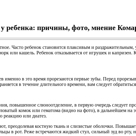
у ребенка: причины, фото, мнение Кома
тное. Часто ребенок становится плаксивым и раздражительным, у
сморк или кашель. Ребенок отказывается от игрушек и капризен
яцев именно в это время прорезаются первые зубы. Перед прор
аняется в течение длительного времени, вам следует обратиться 
ния, повышенное слюноотделение, в первую очередь следует про
ловатый комок или гематома (видно на фото), в дальнейшем на э
ю реакцию или диатез.
уют, преодолевая костную ткань и слизистые оболочки. Повышае
льцы в рот. Реже встречаются жидкий стул, сильный зуд во рту, н