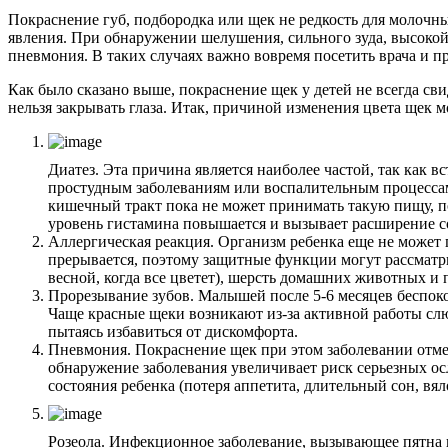
Покраснение губ, подбородка или щек не редкость для молочн
явления. При обнаружении шелушения, сильного зуда, высокой 
пневмония. В таких случаях важно вовремя посетить врача и п
Как было сказано выше, покраснение щек у детей не всегда св
нельзя закрывать глаза. Итак, причиной изменения цвета щек м
Диатез. Эта причина является наиболее частой, так как в
простудным заболеваниям или воспалительным процессам
кишечный тракт пока не может принимать такую ​​пищу,
уровень гистамина повышается и вызывает расширение сос
Аллергическая реакция. Организм ребенка еще не может п
прерывается, поэтому защитные функции могут рассматр
весной, когда все цветет), шерсть домашних животных и 
Прорезывание зубов. Малышей после 5-6 месяцев беспоко
Чаще красные щеки возникают из-за активной работы слю
пытаясь избавиться от дискомфорта.
Пневмония. Покраснение щек при этом заболевании отмеч
обнаружение заболевания увеличивает риск серьезных о
состояния ребенка (потеря аппетита, длительный сон, вя
Розеола. Инфекционное заболевание, вызывающее пятна п