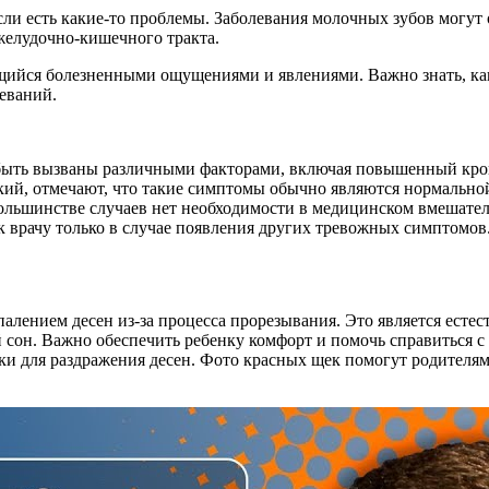
сли есть какие-то проблемы. Заболевания молочных зубов могут 
желудочно-кишечного тракта.
щийся болезненными ощущениями и явлениями. Важно знать, к
еваний.
быть вызваны различными факторами, включая повышенный крово
ий, отмечают, что такие симптомы обычно являются нормальной
ольшинстве случаев нет необходимости в медицинском вмешател
 к врачу только в случае появления других тревожных симптомов
лением десен из-за процесса прорезывания. Это является естес
сон. Важно обеспечить ребенку комфорт и помочь справиться с
и для раздражения десен. Фото красных щек помогут родителям у