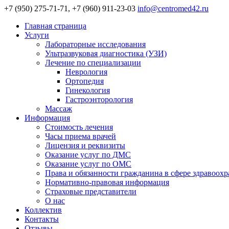
+7 (950) 275-71-71, +7 (960) 911-23-03
info@centromed42.ru
Главная страница
Услуги
Лабораторные исследования
Ультразвуковая диагностика (УЗИ)
Лечение по специализации
Неврология
Ортопедия
Гинекология
Гастроэнторология
Массаж
Информация
Стоимость лечения
Часы приема врачей
Лицензия и реквизиты
Оказание услуг по ДМС
Оказание услуг по ОМС
Права и обязанности гражданина в сфере здравоох
Нормативно-правовая информация
Страховые представители
О нас
Коллектив
Контакты
Отзывы