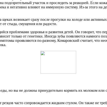
а подозрительный участок и проследить за реакцией. Если кожа
ека и негативно влияют на иммунную систему. Из-за этого на де
а щеках возникает сразу после прогулки на холоде или активных
т от стыда, смущения или радости.
ся проблемами здоровья и развития детей. Он говорит, что перв
и зависит только от генетики. Иногда зубы появляются намного п
имптомы проявляются по-разному, Комаровский считает, что необ
нка.
 еды, но вы не должны принудительно кормить их молоком или с
резцов часто сопровождается жидким стулом. Он также не требуе