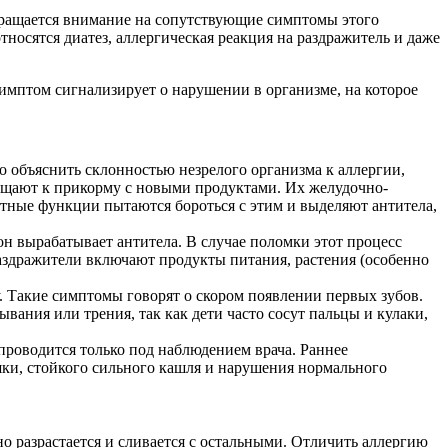
Обращается внимание на сопутствующие симптомы этого
носятся диатез, аллергическая реакция на раздражитель и даже
симптом сигнализирует о нарушении в организме, на которое
жно объяснить склонностью незрелого организма к аллергии,
общают к прикорму с новыми продуктами. Их желудочно-
тные функции пытаются бороться с этим и выделяют антитела,
он вырабатывает антитела. В случае поломки этот процесс
аздражители включают продукты питания, растения (особенно
. Такие симптомы говорят о скором появлении первых зубов.
ания или трения, так как дети часто сосут пальцы и кулаки,
проводится только под наблюдением врача. Раннее
ки, стойкого сильного кашля и нарушения нормального
о разрастается и сливается с остальными. Отличить аллергию