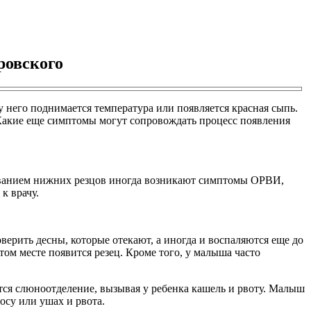
ровского
 него поднимается температура или появляется красная сыпь.
. Какие еще симптомы могут сопровождать процесс появления
езыванием нижних резцов иногда возникают симптомы ОРВИ,
к врачу.
верить десны, которые отекают, а иногда и воспаляются еще до
том месте появится резец. Кроме того, у малыша часто
тся слюноотделение, вызывая у ребенка кашель и рвоту. Малыш
осу или ушах и рвота.