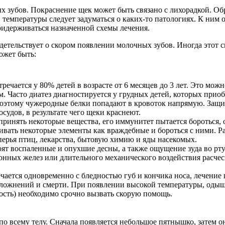
ых зубов. Покраснение щек может быть связано с лихорадкой. 
температуры следует задуматься о каких-то патологиях. К ним от
ридерживаться назначенной схемы лечения.
идетельствует о скором появлении молочных зубов. Иногда этот 
ожет быть:
стречается у 80% детей в возрасте от 6 месяцев до 3 лет. Это мо
. Часто диатез диагностируется у грудных детей, которых при
 поэтому чужеродные белки попадают в кровоток напрямую. Защи
удов, в результате чего щеки краснеют.
ринять некоторые вещества, его иммунитет пытается бороться, 
ивать некоторые элементы как враждебные и бороться с ними. Р
перья птиц, лекарства, бытовую химию и яды насекомых.
ят воспаленные и опухшие десны, а также ощущение зуда во рту
нных желез или длительного механического воздействия расчесыв
ается одновременно с бледностью губ и кончика носа, лечение 
сложнений и смерти. При появлении высокой температуры, одыш
лость) необходимо срочно вызвать скорую помощь.
о всему телу. Сначала появляется небольшое пятнышко, затем он