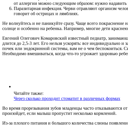
от аллергии можно следующим образом: нужно надавить н
Паразитарная инфекция. Черви отравляют организм челов
говорит об острицах и лямблиях.
Не волнуйтесь и не паникуйте сразу. Чаще всего покраснение н
солнце и особенно на ребенка. Например, многие дети краснею
Евгений Олегович Комаровский известный педиатр, занимающий
длится до 2,5-3 лет. Его нельзя ускорять: все индивидуально 
почек или эндокринной системы, вам не о чем беспокоиться. С
Необходимо вмешиваться, когда что-то угрожает здоровью ребе
Читайте также:
Через сколько проходит стоматит в различных формах
Во время прорезывания зубов младенцы часто отказываются от
произойдет, если малыш пропустит несколько кормлений.
Из-за плохого питания и большого количества слюны появление 