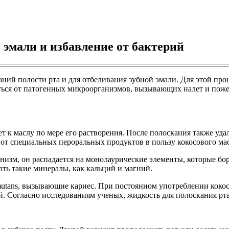
е эмали и избавление от бактерий
аний полости рта и для отбеливания зубной эмали. Для этой про
ться от патогенных микроорганизмов, вызывающих налет и поже
т к маслу по мере его растворения. После полоскания также уд
т специальных пероральных продуктов в пользу кокосового масл
низм, он распадается на монолаурические элементы, которые бор
ть такие минералы, как кальций и магний.
 mutans, вызывающие кариес. При постоянном употреблении кокос
. Согласно исследованиям ученых, жидкость для полоскания рта