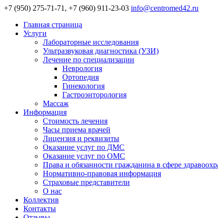
+7 (950) 275-71-71, +7 (960) 911-23-03
info@centromed42.ru
Главная страница
Услуги
Лабораторные исследования
Ультразвуковая диагностика (УЗИ)
Лечение по специализации
Неврология
Ортопедия
Гинекология
Гастроэнторология
Массаж
Информация
Стоимость лечения
Часы приема врачей
Лицензия и реквизиты
Оказание услуг по ДМС
Оказание услуг по ОМС
Права и обязанности гражданина в сфере здравоох
Нормативно-правовая информация
Страховые представители
О нас
Коллектив
Контакты
Отзывы