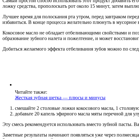
Самый простой способ использовать этот продукт добавить его 
ложку средства, прополоскать рот около 15 минут, затем вып
Лучшее время для полоскания рта утром, перед завтраком перед
избавиться. В конце процесса желательно плюнуть в мусорное 
Кокосовое масло не обладает отбеливающими свойствами и поэ
образование зубного налета и пожелтение, и может восстанови
Добиться желаемого эффекта отбеливания зубов можно по сле
Читайте также:
Жесткая зубная щетка — плюсы и минусы
смешайте 2 столовые ложки кокосового масла, 1 столову
добавьте 20 капель эфирного масла мяты перечной для ул
Эту смесь рекомендуется использовать вместо зубной пасты. Ва
Заметные результаты начинают появляться уже через полмесяц