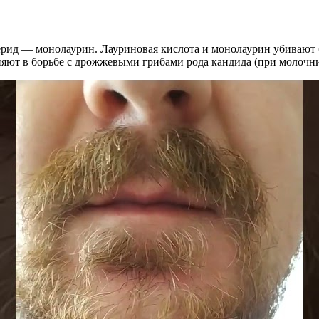
церид — монолаурин. Лауриновая кислота и монолаурин убивают 
еняют в борьбе с дрожжевыми грибами рода кандида (при молочни