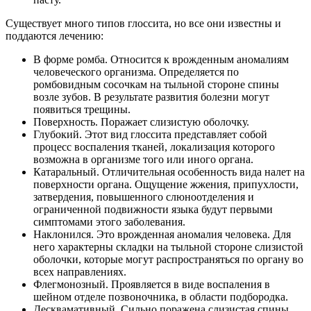
Существует много типов глоссита, но все они известны и
поддаются лечению:
В форме ромба. Относится к врожденным аномалиям
человеческого организма. Определяется по
ромбовидным сосочкам на тыльной стороне спины
возле зубов. В результате развития болезни могут
появиться трещины.
Поверхность. Поражает слизистую оболочку.
Глубокий. Этот вид глоссита представляет собой
процесс воспаления тканей, локализация которого
возможна в организме того или иного органа.
Катаральный. Отличительная особенность вида налет на
поверхности органа. Ощущение жжения, припухлости,
затвердения, повышенного слюноотделения и
ограниченной подвижности языка будут первыми
симптомами этого заболевания.
Наклонился. Это врожденная аномалия человека. Для
него характерны складки на тыльной стороне слизистой
оболочки, которые могут распространяться по органу во
всех направлениях.
Флегмонозный. Проявляется в виде воспаления в
шейном отделе позвоночника, в области подбородка.
Десквамативный. Сильно поражена слизистая спины.