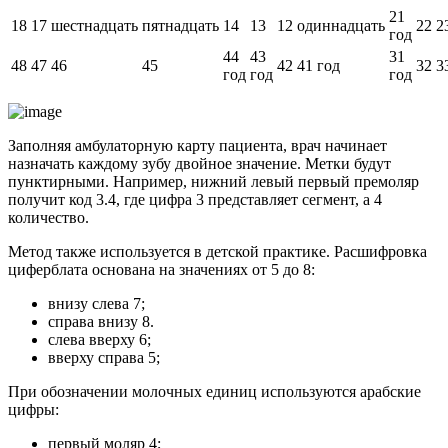
21
18
17
шестнадцать
пятнадцать
14
13
12
одиннадцать
22
2
год
44
43
31
48
47
46
45
42
41 год
32
3
год
год
год
Заполняя амбулаторную карту пациента, врач начинает
назначать каждому зубу двойное значение. Метки будут
пунктирными. Например, нижний левый первый премоляр
получит код 3.4, где цифра 3 представляет сегмент, а 4
количество.
Метод также используется в детской практике. Расшифровка
циферблата основана на значениях от 5 до 8:
внизу слева 7;
справа внизу 8.
слева вверху 6;
вверху справа 5;
При обозначении молочных единиц используются арабские
цифры:
первый моляр 4;