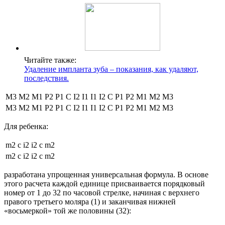
Читайте также:
Удаление импланта зуба – показания, как удаляют,
последствия.
M3
M2
M1
P2
P1
С
I2
I1
I1
I2
С
P1
P2
M1
M2
M3
M3
M2
M1
P2
P1
С
I2
I1
I1
I2
С
P1
P2
M1
M2
M3
Для ребенка:
m2
c
i2
i2
c
m2
m2
c
i2
i2
c
m2
разработана упрощенная универсальная формула. В основе
этого расчета каждой единице присваивается порядковый
номер от 1 до 32 по часовой стрелке, начиная с верхнего
правого третьего моляра (1) и заканчивая нижней
«восьмеркой» той же половины (32):