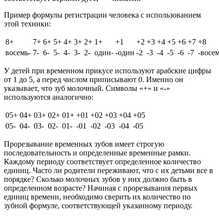
Пример формулы регистрации человека с использованием
этой техники:
8+
7+
6+
5+
4+
3+
2+
1+
+1
+2
+3
+4
+5
+6
+7
+8
восемь-
7-
6-
5-
4-
3-
2-
один-
-один
-2
-3
-4
-5
-6
-7
-восе
У детей при временном прикусе используют арабские цифры
от 1 до 5, а перед числом приписывают 0. Именно он
указывает, что зуб молочный. Символы «+» и «-»
используются аналогично:
05+
04+
03+
02+
01+
+01
+02
+03
+04
+05
05-
04-
03-
02-
01-
-01
-02
-03
-04
-05
Прорезывание временных зубов имеет строгую
последовательность и определенные временные рамки.
Каждому периоду соответствует определенное количество
единиц. Часто ли родители переживают, что с их детьми все в
порядке? Сколько молочных зубов у них должно быть в
определенном возрасте? Начиная с прорезывания первых
единиц времени, необходимо сверить их количество по
зубной формуле, соответствующей указанному периоду.