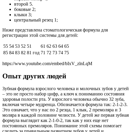
второй 5.
боковые 2;
клыки 3;
центральный резец 1;
Ниже представлена ​​стоматологическая формула для
регистрации этой системы для детей:
55
54
53
52
51
61
62
63
64
65
85
84
83
82
81 год
71
72
73
74
75
https://www.youtube.com/embed/bIxV_zlnLqM
Опыт других людей
Зубная формула взрослого человека и молочных зубов у детей
– это не просто набор цифр, а ключ к пониманию состояния
здоровья полости рта. У взрослого человека обычно 32 зуба,
включая четыре мудренца. Обозначается формула так: 2-1-2-3.
Это означает, что у нас по 2 резца, 1 клык, 2 премоляра и 3
моляра в каждой половине челюсти. У детей же первая зубная
формула выглядит как 2-1-0-2, так как у них еще нет
постоянных премоляров. Понимание этой схемы помогает
следить за правильным развитием зубов у детей и