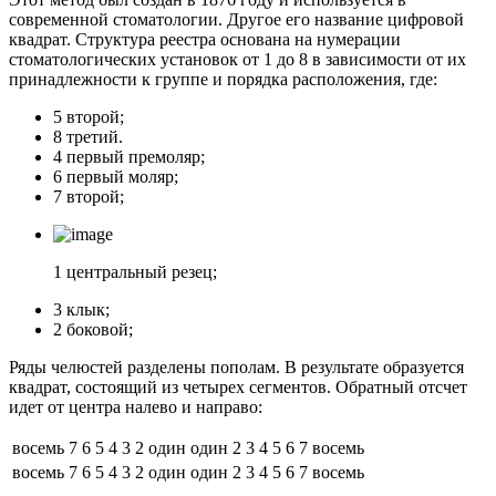
современной стоматологии. Другое его название цифровой
квадрат. Структура реестра основана на нумерации
стоматологических установок от 1 до 8 в зависимости от их
принадлежности к группе и порядка расположения, где:
5 второй;
8 третий.
4 первый премоляр;
6 первый моляр;
7 второй;
1 центральный резец;
3 клык;
2 боковой;
Ряды челюстей разделены пополам. В результате образуется
квадрат, состоящий из четырех сегментов. Обратный отсчет
идет от центра налево и направо:
восемь
7
6
5
4
3
2
один
один
2
3
4
5
6
7
восемь
восемь
7
6
5
4
3
2
один
один
2
3
4
5
6
7
восемь