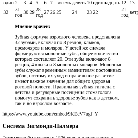
один
2
3
4
5
6
7
восемь
девять
10
одиннадцать
12
13
31
28
21
32
30
29
27
26
25
24
23
22
вет
год
год
год
Мнение врачей:
Зубная формула взрослого человека представлена
32 зубами, включая по 8 резцов, клыков,
премоляров и моляров. У детей же сначала
формируются молочные зубы, общее количество
которых составляет 20. Эти зубы включают 8
резцов, 4 клыка и 8 молочных моляров. Молочные
зубы служат временным заменителям постоянных
зубов, поэтому их уход и правильное развитие
имеют важное значение для общего здоровья
ротовой полости. Правильная зубная гигиена с
детства и регулярные посещения стоматолога
помогут сохранить здоровье зубов как в детском,
так и во взрослом возрасте.
https://www.youtube.com/embed/9KEcV7ugf_Y
Система Зигмонди-Палмера
Этот метод был создан в 1876 году и используется в