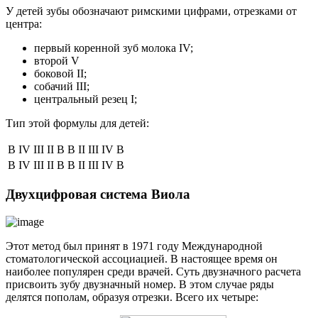
У детей зубы обозначают римскими цифрами, отрезками от
центра:
первый коренной зуб молока IV;
второй V
боковой II;
собачий III;
центральный резец I;
Тип этой формулы для детей:
В
IV
III
II
В
В
II
III
IV
В
В
IV
III
II
В
В
II
III
IV
В
Двухцифровая система Виола
Этот метод был принят в 1971 году Международной
стоматологической ассоциацией. В настоящее время он
наиболее популярен среди врачей. Суть двузначного расчета
присвоить зубу двузначный номер. В этом случае ряды
делятся пополам, образуя отрезки. Всего их четыре: