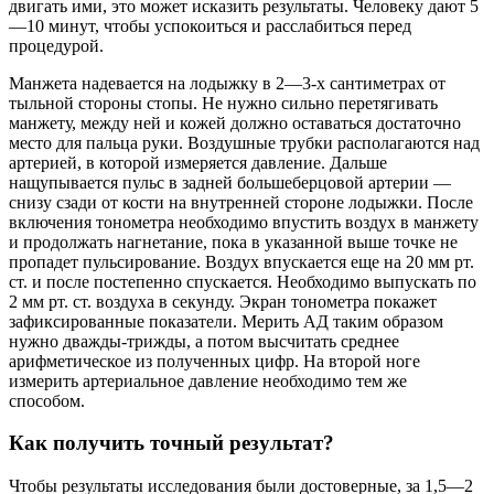
двигать ими, это может исказить результаты. Человеку дают 5
—10 минут, чтобы успокоиться и расслабиться перед
процедурой.
Манжета надевается на лодыжку в 2—3-х сантиметрах от
тыльной стороны стопы. Не нужно сильно перетягивать
манжету, между ней и кожей должно оставаться достаточно
место для пальца руки. Воздушные трубки располагаются над
артерией, в которой измеряется давление. Дальше
нащупывается пульс в задней большеберцовой артерии —
снизу сзади от кости на внутренней стороне лодыжки. После
включения тонометра необходимо впустить воздух в манжету
и продолжать нагнетание, пока в указанной выше точке не
пропадет пульсирование. Воздух впускается еще на 20 мм рт.
ст. и после постепенно спускается. Необходимо выпускать по
2 мм рт. ст. воздуха в секунду. Экран тонометра покажет
зафиксированные показатели. Мерить АД таким образом
нужно дважды-трижды, а потом высчитать среднее
арифметическое из полученных цифр. На второй ноге
измерить артериальное давление необходимо тем же
способом.
Как получить точный результат?
Чтобы результаты исследования были достоверные, за 1,5—2