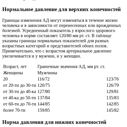
Нормальное давление для верхних конечностей
Границы изменения АД могут изменяться в течение жизни
человека и в зависимости от перенесенных или врожденных
болезней. Усредненный показатель у взрослого здорового
человека в норме составляет 120/80 мм рт. ст. В таблице
указаны границы нормальных показателей для разных
возрастных категорий и представителей обоих полов.
Примечательно, что с возрастом артериальное давление
увеличивается и у мужчин, и у женщин.
Возраст, лет
Граничные значения АД, мм рт. ст.
Женщины
Мужчины
20
116/72
123/76
от 20-ти до 30-ти
120/75
126/79
от 30-ти до 40-ка
127/80
129/81
от 40-ка до 50-ти
137/84
135/83
от 60-ти до 70-ти
144/85
142/85
более 70-ти
159/85
145/82
Норма давления для нижних конечностей