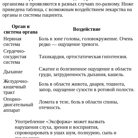
организма и проявляются в разных случаях по-разному. Ниже
приведена таблица, с возможным воздействием лекарства на
органы и системы пациента.
Орган и
Воздействие
система органа
Нервная
Боль в зоне головы, головокружение. Очень
система
редко — ощущение тревоги.
Сердечно-
сосудистая
Тахикардия, ортостатическая гипотензия.
система
Сжатие и болезненное ощущение в области
Дыхание
груди, затрудненность дыхания, кашель.
Желудочно-
Боль в области живота, диарея, тошнота,
кишечный
запор, ощущение сухости в ротовой полости.
тракт
Опорно-
Ломота в теле, боль в области спины,
двигательный
отечность.
аппарат
Употребление «Эксфоржа» может вызвать
нарушения слуха, зрения и восприятия,
спровоцировать в ушах шум, полиурию, сыпь и