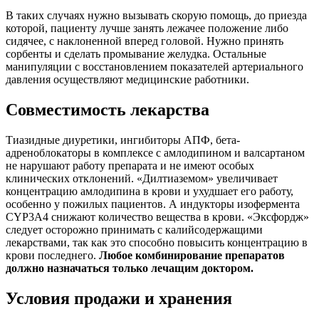
В таких случаях нужно вызывать скорую помощь, до приезда
которой, пациенту лучше занять лежачее положение либо
сидячее, с наклоненной вперед головой. Нужно принять
сорбенты и сделать промывание желудка. Остальные
манипуляции с восстановлением показателей артериального
давления осуществляют медицинские работники.
Совместимость лекарства
Тиазидные диуретики, ингибиторы АПФ, бета-
адреноблокаторы в комплексе с амлодипином и валсартаном
не нарушают работу препарата и не имеют особых
клинических отклонений. «Дилтиаземом» увеличивает
концентрацию амлодипина в крови и ухудшает его работу,
особенно у пожилых пациентов. А индукторы изофермента
CYP3A4 снижают количество вещества в крови. «Эксфордж»
следует осторожно принимать с калийсодержащими
лекарствами, так как это способно повысить концентрацию в
крови последнего.
Любое комбинирование препаратов
должно назначаться только лечащим доктором.
Условия продажи и хранения