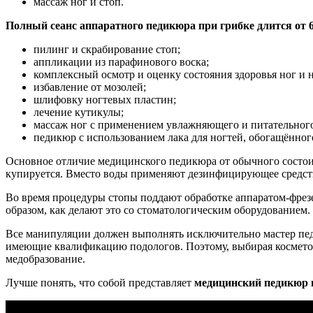
массаж ног и стоп.
Полный сеанс аппаратного педикюра при грибке длится от 6
пилинг и скрабирование стоп;
аппликации из парафинового воска;
комплексный осмотр и оценку состояния здоровья ног и н
избавление от мозолей;
шлифовку ногтевых пластин;
лечение кутикулы;
массаж ног с применением увлажняющего и питательного
педикюр с использованием лака для ногтей, обогащённо
Основное отличие медицинского педикюра от обычного состоит
купируется. Вместо воды применяют дезинфицирующее средство
Во время процедуры стопы поддают обработке аппаратом-фрезе
образом, как делают это со стоматологическим оборудованием.
Все манипуляции должен выполнять исключительно мастер пе
имеющие квалификацию подологов. Поэтому, выбирая косметоло
медобразование.
Лучше понять, что собой представляет
медицинский педикюр п