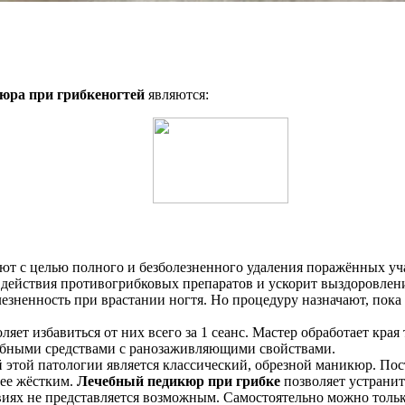
юра при грибке
ногтей
являются:
ют с целью полного и безболезненного удаления поражённых у
 действия противогрибковых препаратов и ускорит выздоровлен
зненность при врастании ногтя. Но процедуру назначают, пока 
ляет избавиться от них всего за 1 сеанс. Мастер обработает к
чебными средствами с ранозаживляющими свойствами.
й этой патологии является классический, обрезной маникюр. По
лее жёстким.
Лечебный педикюр при грибке
позволяет устранит
иях не представляется возможным. Самостоятельно можно только