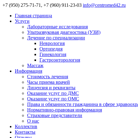
+7 (950) 275-71-71, +7 (960) 911-23-03
info@centromed42.ru
Главная страница
Услуги
Лабораторные исследования
Ультразвуковая диагностика (УЗИ)
Лечение по специализации
Неврология
Ортопедия
Гинекология
Гастроэнторология
Массаж
Информация
Стоимость лечения
Часы приема врачей
Лицензия и реквизиты
Оказание услуг по ДМС
Оказание услуг по ОМС
Права и обязанности гражданина в сфере здравоох
Нормативно-правовая информация
Страховые представители
О нас
Коллектив
Контакты
Отзывы