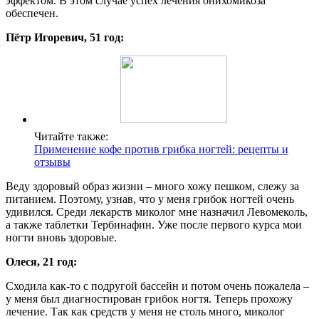
эффектом. В этом случае успех лечения онихомикоза
обеспечен.
Пётр Игоревич, 51 год:
Читайте также:
Применение кофе против грибка ногтей: рецепты и
отзывы
Веду здоровый образ жизни – много хожу пешком, слежу за
питанием. Поэтому, узнав, что у меня грибок ногтей очень
удивился. Среди лекарств миколог мне назначил Левомеколь,
а также таблетки Тербинафин. Уже после первого курса мои
ногти вновь здоровые.
Олеся, 21 год:
Сходила как-то с подругой бассейн и потом очень пожалела –
у меня был диагностирован грибок ногтя. Теперь прохожу
лечение. Так как средств у меня не столь много, миколог