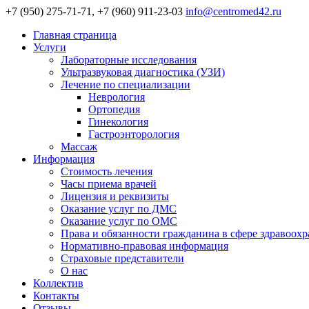
+7 (950) 275-71-71, +7 (960) 911-23-03
info@centromed42.ru
Главная страница
Услуги
Лабораторные исследования
Ультразвуковая диагностика (УЗИ)
Лечение по специализации
Неврология
Ортопедия
Гинекология
Гастроэнторология
Массаж
Информация
Стоимость лечения
Часы приема врачей
Лицензия и реквизиты
Оказание услуг по ДМС
Оказание услуг по ОМС
Права и обязанности гражданина в сфере здравоох
Нормативно-правовая информация
Страховые представители
О нас
Коллектив
Контакты
Отзывы