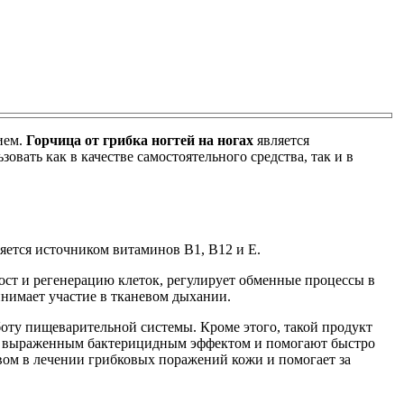
ием.
Горчица от грибка ногтей на ногах
является
вать как в качестве самостоятельного средства, так и в
ляется источником витаминов В1, В12 и Е.
ост и регенерацию клеток, регулирует обменные процессы в
инимает участие в тканевом дыхании.
боту пищеварительной системы. Кроме этого, такой продукт
ают выраженным бактерицидным эффектом и помогают быстро
вом в лечении грибковых поражений кожи и помогает за