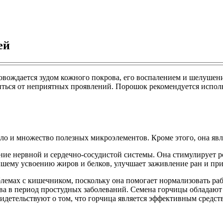
ей
ровождается зудом кожного покрова, его воспалением и шелушен
ться от неприятных проявлений. Порошок рекомендуется использо
сло и множество полезных микроэлементов. Кроме этого, она яв
ие нервной и сердечно-сосудистой системы. Она стимулирует р
ейшему усвоению жиров и белков, улучшает заживление ран и пр
блемах с кишечником, поскольку она помогает нормализовать ра
ства в период простудных заболеваний. Семена горчицы облад
детельствуют о том, что горчица является эффективным средст