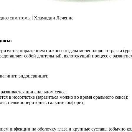
диоз симптомы | Хламидии Лечение
иоза:
еризуется поражением нижнего отдела мочеполового тракта (уре
Представляет собой длительный, вялотекущий процесс с развити
вагинит, эндоцервицит,
азвивается при анальном сексе;
я в носоглотке (заразиться можно во время орального секса);
рит, пельвиоперитонит, сальпингоофорит,
нием инфекции на оболочку глаза и крупные суставы (обычно ко