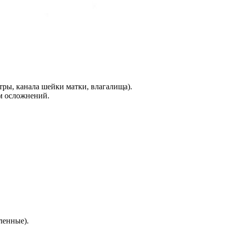
тры, канала шейки матки, влагалища).
ем осложнений.
ленные).