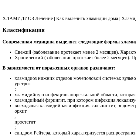
ХЛАМИДИОЗ Лечение | Как вылечить хламидии дома | Хлами
Классификация
Современная медицина выделяет следующие формы хламид
Свежий (заболевание протекает менее 2 месяцев). Характ
Хронический (заболевание протекает более 2 месяцев). 
В зависимости от пораженных органов различают:
хламидиоз нижних отделов мочеполовой системы: вульво
уретрит
;
хламидийную инфекцию аноректальной области, которая р
хламидийный фарингит, при котором инфекция локализуетс
восходящая хламидийная инфекция: сальпингит, эндомет
орхит
,
простатит
;
синдром Рейтера, который характеризуется распростране