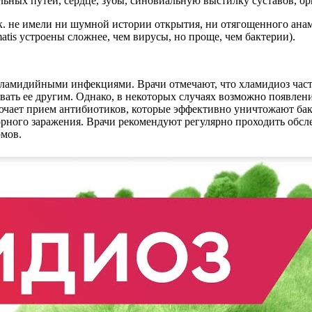
ных путей, сердце, зубы, синовиальную выстилку суставов, орг
. не имели ни шумной истории открытия, ни отягощенного анамн
atis устроены сложнее, чем вирусы, но проще, чем бактерии).
ламидийными инфекциями. Врачи отмечают, что хламидиоз часто
вать ее другим. Однако, в некоторых случаях возможно появлен
лючает прием антибиотиков, которые эффективно уничтожают ба
орного заражения. Врачи рекомендуют регулярно проходить обс
омов.