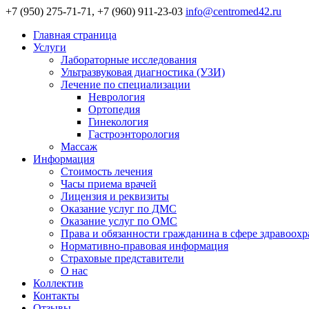
+7 (950) 275-71-71, +7 (960) 911-23-03
info@centromed42.ru
Главная страница
Услуги
Лабораторные исследования
Ультразвуковая диагностика (УЗИ)
Лечение по специализации
Неврология
Ортопедия
Гинекология
Гастроэнторология
Массаж
Информация
Стоимость лечения
Часы приема врачей
Лицензия и реквизиты
Оказание услуг по ДМС
Оказание услуг по ОМС
Права и обязанности гражданина в сфере здравоох
Нормативно-правовая информация
Страховые представители
О нас
Коллектив
Контакты
Отзывы