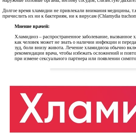
наружные половые органы, интиму сосудов, слизистую дыхатель
Долгое время хламидии не привлекали внимания медицины, т.к
причислить их ни к бактериям, ни к вирусам (Chlamydia trachom
Мнение врачей:
Хламидиоз – распространенное заболевание, вызванное х
как человек может не знать о наличии инфекции и переда
зуд, боли внизу живота. Лечение хламидиоза обычно вк
рекомендации врача, чтобы избежать осложнений и повт
при измене сексуального партнера или появлении симпт