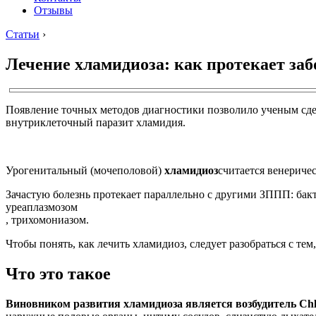
Отзывы
Статьи
›
Лечение хламидиоза: как протекает за
Появление точных методов диагностики позволило ученым сде
внутриклеточный паразит хламидия.
Урогенитальный (мочеполовой)
хламидиоз
считается венериче
Зачастую болезнь протекает параллельно с другими ЗППП: бак
уреаплазмозом
, трихомониазом.
Чтобы понять, как лечить хламидиоз, следует разобраться с тем,
Что это такое
Виновником развития хламидиоза является возбудитель Chl