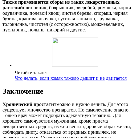
Также применяются сборы из таких лекарственных
растений:
шиповник, боярышник, зверобой, ромашка, корни
одуванчика, полевой хвощ, листья березы, спорыш, черная
бузина, крапива, льнянка, гусиная лапчатка, грушанка,
толокнянка, чистотел (с осторожностью), можжевельник,
пустырник, полынь, цикорий и другие.
Читайте также:
Что делать, если хомяк тяжело дышит и не двигается
Заключение
Хронический простатит
можно и нужно лечить. Для этого
существует множество препаратов. Но самолечение опасно.
Только врач может подобрать адекватную терапию. Для
хорошего самочувствия мужчинам, кроме приема
лекарственных средств, нужно вести здоровый образ жизни,
соблюдать диету, отказаться от вредных привычек, не
переохлаждаться. Средства из народной медицины