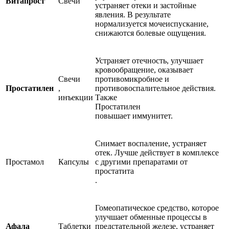
Витапрост
Свечи
устраняет отеки и застойные
явления. В результате
нормализуется мочеиспускание,
снижаются болевые ощущения.
Устраняет отечность, улучшает
кровообращение, оказывает
Свечи
противомикробное и
Простатилен
,
противовоспалительное действия.
инъекции
Также
Простатилен
повышает иммунитет.
Снимает воспаление, устраняет
отек. Лучше действует в комплексе
Простамол
Капсулы
с другими препаратами от
простатита
.
Гомеопатическое средство, которое
улучшает обменные процессы в
Афала
Таблетки
предстательной железе, устраняет