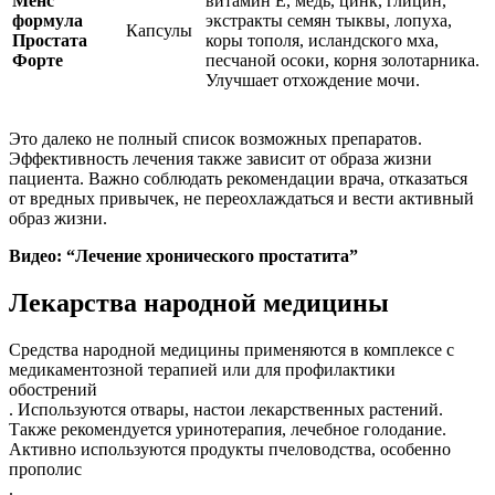
Менс
витамин Е, медь, цинк, глицин,
формула
экстракты семян тыквы, лопуха,
Капсулы
Простата
коры тополя, исландского мха,
Форте
песчаной осоки, корня золотарника.
Улучшает отхождение мочи.
Это далеко не полный список возможных препаратов.
Эффективность лечения также зависит от образа жизни
пациента. Важно соблюдать рекомендации врача, отказаться
от вредных привычек, не переохлаждаться и вести активный
образ жизни.
Видео: “Лечение хронического простатита”
Лекарства народной медицины
Средства народной медицины применяются в комплексе с
медикаментозной терапией или для профилактики
обострений
. Используются отвары, настои лекарственных растений.
Также рекомендуется уринотерапия, лечебное голодание.
Активно используются продукты пчеловодства, особенно
прополис
.