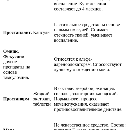
воспаление. Курс лечения
составляет до 4 месяцев.
Растительное средство на основе
пальмы ползучей. Снимает
Простаплант
.
Капсулы
отечность тканей, уменьшает
воспаление.
Омник
,
Фокусин
и
Относятся к альфа-
другие
—
адреноблокаторам. Способствуют
препараты на
лучшему отхождению мочи.
основе
тамсулозина.
В составе: зверобой, эхинацея,
Жидкий
солодка, золотарник канадский.
Простанорм
экстракт,
Нормализует процесс
таблетки
мочеиспускания, оказывает
противовоспалительное действие.
Не лекарственное средство. Состав: