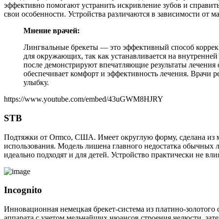
эффективно помогают устранить искривление зубов и справит
свои особенности. Устройства различаются в зависимости от 
Мнение врачей:
Лингвальные брекеты — это эффективный способ коррекци
для окружающих, так как устанавливается на внутренней
после демонстрируют впечатляющие результаты лечения с
обеспечивает комфорт и эффективность лечения. Врачи 
улыбку.
https://www.youtube.com/embed/43uGWM8HJRY
STB
Подтяжки от Ormco, США. Имеет округлую форму, сделана из м
использования. Модель лишена главного недостатка обычных л
идеально подходят и для детей. Устройство практически не вл
Incognito
Инновационная немецкая брекет-система из платино-золотого с
аппарата с учетом мельчайших нюансов строения челюсти, зат