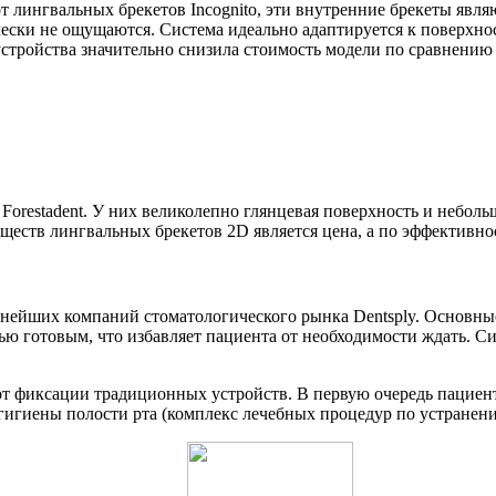
 от лингвальных брекетов Incognito, эти внутренние брекеты я
чески не ощущаются. Система идеально адаптируется к поверхно
стройства значительно снизила стоимость модели по сравнению с
orestadent. У них великолепно глянцевая поверхность и неболь
ществ лингвальных брекетов 2D является цена, а по эффективно
пнейших компаний стоматологического рынка Dentsply. Основны
ью готовым, что избавляет пациента от необходимости ждать. Сис
от фиксации традиционных устройств. В первую очередь пациент
игиены полости рта (комплекс лечебных процедур по устранени