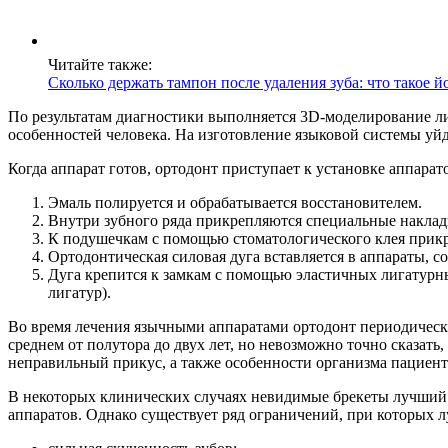
Читайте также:
Сколько держать тампон после удаления зуба: что такое 
По результатам диагностики выполняется 3D-моделирование ли
особенностей человека. На изготовление языковой системы уйд
Когда аппарат готов, ортодонт приступает к установке аппар
Эмаль полируется и обрабатывается восстановителем.
Внутри зубного ряда прикрепляются специальные наклад
К подушечкам с помощью стоматологического клея прикр
Ортодонтическая силовая дуга вставляется в аппараты, со
Дуга крепится к замкам с помощью эластичных лигатурны
лигатур).
Во время лечения язычными аппаратами ортодонт периодически 
среднем от полутора до двух лет, но невозможно точно сказать
неправильный прикус, а также особенности организма пациент
В некоторых клинических случаях невидимые брекеты лучший 
аппаратов. Однако существует ряд ограничений, при которых 