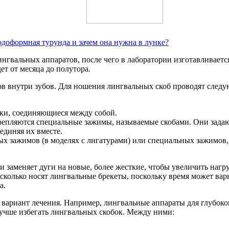
йодоформная турунда и зачем она нужна в лунке?
нгвальных аппаратов, после чего в лаборатории изготавливаетс
ет от месяца до полутора.
атов внутри зубов. Для ношения лингвальных скоб проводят сле
ки, соединяющиеся между собой.
епляются специальные зажимы, называемые скобами. Они задаю
единяя их вместе.
х зажимов (в моделях с лигатурами) или специальных зажимов, 
заменяет дуги на новые, более жесткие, чтобы увеличить нагру
, сколько носят лингвальные брекеты, поскольку время может ва
а.
вариант лечения. Например, лингвальные аппараты для глубоко
лучше избегать лингвальных скобок. Между ними: