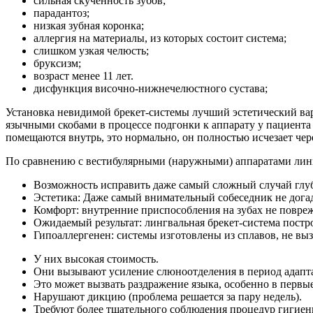
сильная скученность зубов;
парадантоз;
низкая зубная коронка;
аллергия на материалы, из которых состоит система;
слишком узкая челюсть;
бруксизм;
возраст менее 11 лет.
дисфункция височно-нижнечелюстного сустава;
Установка невидимой брекет-системы лучший эстетический ва
язычными скобами в процессе подгонки к аппарату у пациента
помещаются внутрь, это нормально, он полностью исчезает чер
По сравнению с вестибулярными (наружными) аппаратами линг
Возможность исправить даже самый сложный случай глуб
Эстетика: Даже самый внимательный собеседник не догад
Комфорт: внутренние приспособления на зубах не повреж
Ожидаемый результат: лингвальная брекет-система постро
Гипоаллергенен: системы изготовлены из сплавов, не в
У них высокая стоимость.
Они вызывают усиление слюноотделения в период адапт
Это может вызвать раздражение языка, особенно в первые
Нарушают дикцию (проблема решается за пару недель).
Требуют более тщательного соблюдения процедур гигиен