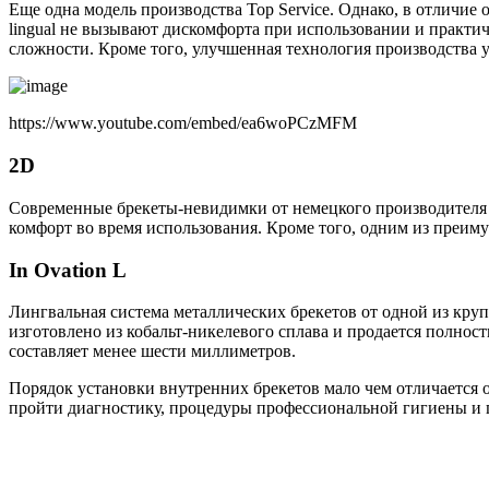
Еще одна модель производства Top Service. Однако, в отличие
lingual не вызывают дискомфорта при использовании и практи
сложности. Кроме того, улучшенная технология производства у
https://www.youtube.com/embed/ea6woPCzMFM
2D
Современные брекеты-невидимки от немецкого производителя F
комфорт во время использования. Кроме того, одним из преиму
In Ovation L
Лингвальная система металлических брекетов от одной из кру
изготовлено из кобальт-никелевого сплава и продается полност
составляет менее шести миллиметров.
Порядок установки внутренних брекетов мало чем отличается 
пройти диагностику, процедуры профессиональной гигиены и г