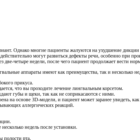
риант. Однако многие пациенты жалуются на ухудшение дикции 
 действительно могут развиться дефекты речи, особенно при пр
ез две-четыре недели, после чего пациент продолжает вести нор
вальные аппараты имеют как преимущества, так и несколько не
окого прикуса.
ается, что вы проходите лечение лингвальным корсетом.
дают губы и щеки, так как не соприкасаются с ними.
ена на основе 3D-модели, и пациент может заранее увидеть, как 
ызывающих аллергических реакций.
ации.
 несколько недель после установки.
ы полости рта.