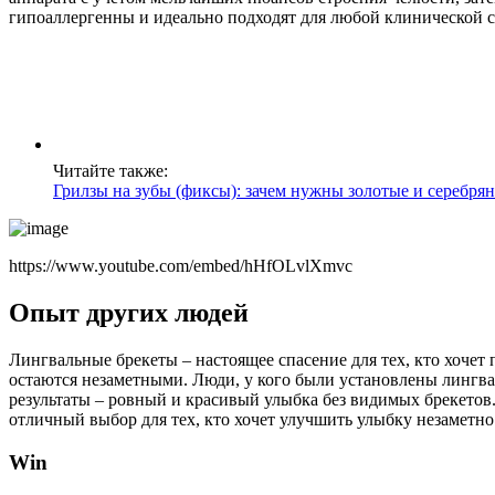
гипоаллергенны и идеально подходят для любой клинической 
Читайте также:
Грилзы на зубы (фиксы): зачем нужны золотые и серебрян
https://www.youtube.com/embed/hHfOLvlXmvc
Опыт других людей
Лингвальные брекеты – настоящее спасение для тех, кто хочет 
остаются незаметными. Люди, у кого были установлены лингв
результаты – ровный и красивый улыбка без видимых брекетов.
отличный выбор для тех, кто хочет улучшить улыбку незаметно
Win