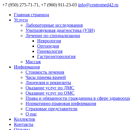
+7 (950) 275-71-71, +7 (960) 911-23-03
info@centromed42.ru
Главная страница
Услуги
Лабораторные исследования
Ультразвуковая диагностика (УЗИ)
Лечение по специализации
Неврология
Ортопедия
Гинекология
Гастроэнторология
Массаж
Информация
Стоимость лечения
Часы приема врачей
Лицензия и реквизиты
Оказание услуг по ДМС
Оказание услуг по ОМС
Права и обязанности гражданина в сфере здравоох
Нормативно-правовая информация
Страховые представители
О нас
Коллектив
Контакты
Отзывы