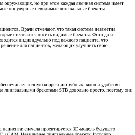
ля окружающих, но при этом каждая язычная система имеет
самые популярные невидимые лингвальные брекеты.
циентов. Врачи отмечают, что такая система незаметна
оторые стесняются носить видимые брекеты. Фото до и
оводится индивидуально под каждого пациента, что
е решение для пациентов, желающих улучшить свою
обеспечивает точную коррекцию зубных рядов и удобство
 за лингвальными брекетами STB довольно просто, поэтому они
а пациента: сначала проектируется 3D-модель будущего
AD / CAM. Невидимые лингвальные брекеты Incognito