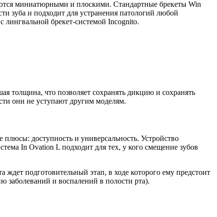
вляются миниатюрными и плоскими. Стандартные брекеты Win
сти зуба и подходит для устранения патологий любой
 лингвальной брекет-системой Incognito.
шая толщина, что позволяет сохранять дикцию и сохранять
сти они не уступают другим моделям.
е плюсы: доступность и универсальность. Устройство
тема In Ovation L подходит для тех, у кого смещение зубов
а ждет подготовительный этап, в ходе которого ему предстоит
ю заболеваний и воспалений в полости рта).