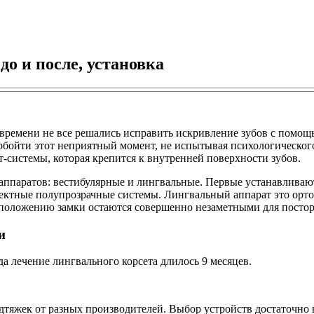
о и после, установка
 времени не все решались исправить искривление зубов с помо
ы обойти этот неприятный момент, не испытывая психологическ
т-системы, которая крепится к внутренней поверхности зубов.
ппаратов: вестибулярные и лингвальные. Первые устанавливаютс
ектные полупрозрачные системы. Лингвальный аппарат это орто
асположению замки остаются совершенно незаметными для постор
и
а лечение лингвального корсета длилось 9 месяцев.
дтяжек от разных производителей. Выбор устройств достаточно