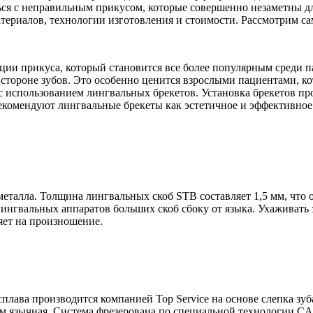
ься с неправильным прикусом, которые совершенно незаметны д
материалов, технологии изготовления и стоимости. Рассмотрим 
и прикуса, который становится все более популярным среди па
 стороне зубов. Это особенно ценится взрослыми пациентами, к
 использованием лингвальных брекетов. Установка брекетов пр
рекомендуют лингвальные брекеты как эстетичное и эффективно
еталла. Толщина лингвальных скоб STB составляет 1,5 мм, что 
ингвальных аппаратов больших скоб сбоку от языка. Ухаживать
ияет на произношение.
плава производится компанией Top Service на основе слепка зуб
ем язычная. Система фрезерована по специальной технологии C