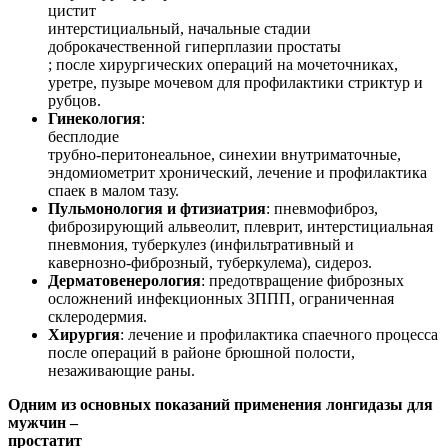
цистит
интерстициальный, начальные стадии
доброкачественной гиперплазии простаты
; после хирургических операций на мочеточниках,
уретре, пузыре мочевом для профилактики стриктур и
рубцов.
Гинекология
:
бесплодие
трубно-перитонеальное, синехии внутриматочные,
эндомиометрит хронический, лечение и профилактика
спаек в малом тазу.
Пульмонология и фтизиатрия
: пневмофиброз,
фиброзирующий альвеолит, плеврит, интерстициальная
пневмония, туберкулез (инфильтративный и
кавернозно-фиброзный, туберкулема), сидероз.
Дерматовенерология
: предотвращение фиброзных
осложнений инфекционных ЗППП, ограниченная
склеродермия.
Хирургия
: лечение и профилактика спаечного процесса
после операций в районе брюшной полости,
незаживающие раны.
Одним из основных показаний применения лонгидазы для
мужчин –
простатит