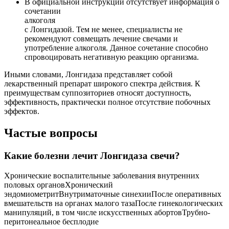
В официальной инструкции отсутствует информация о
сочетании
алкоголя
с Лонгидазой. Тем не менее, специалисты не
рекомендуют совмещать лечение свечами и
употребление алкоголя. Данное сочетание способно
спровоцировать негативную реакцию организма.
Иными словами, Лонгидаза представляет собой
лекарственный препарат широкого спектра действия. К
преимуществам суппозиториев относят доступность,
эффективность, практически полное отсутствие побочных
эффектов.
Частые вопросы
Какие болезни лечит Лонгидаза свечи?
Хронические воспалительные заболевания внутренних
половых органовХронический
эндомиометритВнутриматочные синехииПосле оперативных
вмешательств на органах малого тазаПосле гинекологических
манипуляций, в том числе искусственных абортовТрубно-
перитонеальное бесплодие