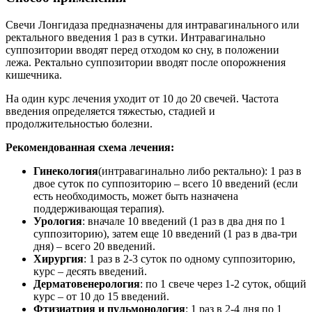
Свечи Лонгидаза предназначены для интравагинального или
ректального введения 1 раз в сутки. Интравагинально
суппозитории вводят перед отходом ко сну, в положении
лежа. Ректально суппозитории вводят после опорожнения
кишечника.
На один курс лечения уходит от 10 до 20 свечей. Частота
введения определяется тяжестью, стадией и
продолжительностью болезни.
Рекомендованная схема лечения:
Гинекология
(интравагинально либо ректально): 1 раз в
двое суток по суппозиторию – всего 10 введений (если
есть необходимость, может быть назначена
поддерживающая терапия).
Урология
: вначале 10 введений (1 раз в два дня по 1
суппозиторию), затем еще 10 введений (1 раз в два-три
дня) – всего 20 введений.
Хирургия
: 1 раз в 2-3 суток по одному суппозиторию,
курс – десять введений.
Дерматовенерология
: по 1 свече через 1-2 суток, общий
курс – от 10 до 15 введений.
Фтизиатрия и пульмонология
: 1 раз в 2-4 дня по 1