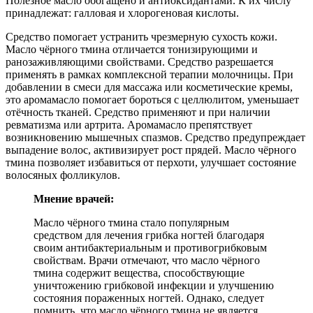
Полезное масло обогащено и антиоксидантами. К их числу
принадлежат: галловая и хлорогеновая кислоты.
Средство помогает устранить чрезмерную сухость кожи.
Масло чёрного тмина отличается тонизирующими и
ранозаживляющими свойствами. Средство разрешается
применять в рамках комплексной терапии молочницы. При
добавлении в смеси для массажа или косметические кремы,
это аромамасло помогает бороться с целлюлитом, уменьшает
отёчность тканей. Средство применяют и при наличии
ревматизма или артрита. Аромамасло препятствует
возникновению мышечных спазмов. Средство предупреждает
выпадение волос, активизирует рост прядей. Масло чёрного
тмина позволяет избавиться от перхоти, улучшает состояние
волосяных фолликулов.
Мнение врачей:
Масло чёрного тмина стало популярным
средством для лечения грибка ногтей благодаря
своим антибактериальным и противогрибковым
свойствам. Врачи отмечают, что масло чёрного
тмина содержит вещества, способствующие
уничтожению грибковой инфекции и улучшению
состояния пораженных ногтей. Однако, следует
помнить, что масло чёрного тмина не является