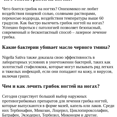
Чего боится грибок на ногтях? Онихомикоз не любит
воздействия пищевой солью, соляными растворами,
перекисью водорода, воздействия температуры выше 60
градусов. Как быстро вылечить грибок ногтей на ногах?
Успешно бороться с патологией позволяет безопасный,
современный и бесконтактный способ – лазерное лечение
грибка.
Какие бактерии убивает масло черного тмина?
Nigella Sativa также доказала свою эффективность в
лабораторных условиях в уничтожении бактерий, таких как
золотистый стафилококк, которые могут вызывать ряд легких
и тяжелых инфекций, если они попадают на кожу, и вирусов,
включая грипп.
Чем и как лечить грибок ногтей на ногах?
Сегодня существует большой выбор наружных
противогрибковых препаратов для лечения грибка ногтей,
которые выпускаются в форме мазей, капель или лаков. Среди
них Тербинафин, Микозан, Лоцерил, Циклопироксолафин,
Батрафен, Экзодерил, Тербизил, Миконорм и другие.