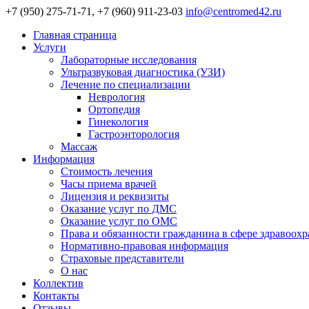
+7 (950) 275-71-71, +7 (960) 911-23-03
info@centromed42.ru
Главная страница
Услуги
Лабораторные исследования
Ультразвуковая диагностика (УЗИ)
Лечение по специализации
Неврология
Ортопедия
Гинекология
Гастроэнторология
Массаж
Информация
Стоимость лечения
Часы приема врачей
Лицензия и реквизиты
Оказание услуг по ДМС
Оказание услуг по ОМС
Права и обязанности гражданина в сфере здравоох
Нормативно-правовая информация
Страховые представители
О нас
Коллектив
Контакты
Отзывы