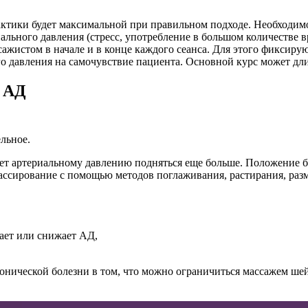
актики будет максимальной при правильном подходе. Необходим
ального давления (стресс, употребление в большом количестве 
ажистом в начале и в конце каждого сеанса. Для этого фиксиру
го давления на самочувствие пациента. Основной курс может длит
 АД
льное.
яет артериальному давлению подняться еще больше. Положение б
ассирование с помощью методов поглаживания, растирания, раз
ает или снижает АД,
онической болезни в том, что можно ограничиться массажем шей