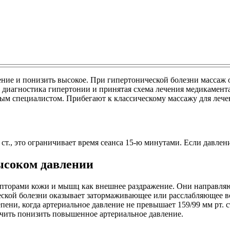
ие и понизить высокое. При гипертонической болезни массаж о
а, диагностика гипертонии и принятая схема лечения медикаме
ым специалистом. Прибегают к классическому массажу для лече
ст., это ограничивает время сеанса 15-ю минутами. Если давле
ысоком давлении
пторами кожи и мышц как внешнее раздражение. Они направляю
ской болезни оказывает затормаживающее или расслабляющее воз
пени, когда артериальное давление не превышает 159/99 мм рт. 
ачить понизить повышенное артериальное давление.