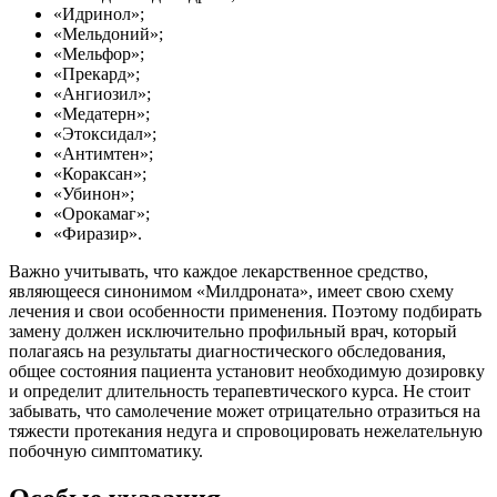
«Идринол»;
«Мельдоний»;
«Мельфор»;
«Прекард»;
«Ангиозил»;
«Медатерн»;
«Этоксидал»;
«Антимтен»;
«Кораксан»;
«Убинон»;
«Орокамаг»;
«Фиразир».
Важно учитывать, что каждое лекарственное средство,
являющееся синонимом «Милдроната», имеет свою схему
лечения и свои особенности применения. Поэтому подбирать
замену должен исключительно профильный врач, который
полагаясь на результаты диагностического обследования,
общее состояния пациента установит необходимую дозировку
и определит длительность терапевтического курса. Не стоит
забывать, что самолечение может отрицательно отразиться на
тяжести протекания недуга и спровоцировать нежелательную
побочную симптоматику.