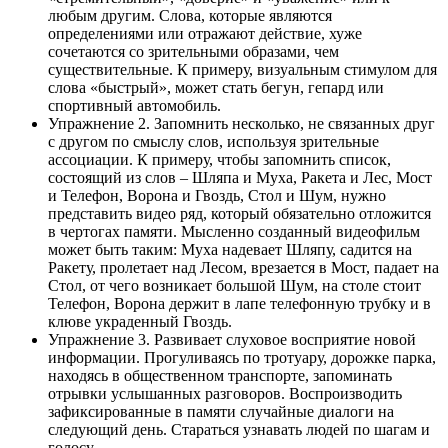
любым другим. Слова, которые являются
определениями или отражают действие, хуже
сочетаются со зрительными образами, чем
существительные. К примеру, визуальным стимулом для
слова «быстрый», может стать бегун, гепард или
спортивный автомобиль.
Упражнение 2. Запомнить несколько, не связанных друг
с другом по смыслу слов, используя зрительные
ассоциации. К примеру, чтобы запомнить список,
состоящий из слов – Шляпа и Муха, Ракета и Лес, Мост
и Телефон, Ворона и Гвоздь, Стол и Шум, нужно
представить видео ряд, который обязательно отложится
в чертогах памяти. Мысленно созданный видеофильм
может быть таким: Муха надевает Шляпу, садится на
Ракету, пролетает над Лесом, врезается в Мост, падает на
Стол, от чего возникает большой Шум, на столе стоит
Телефон, Ворона держит в лапе телефонную трубку и в
клюве украденный Гвоздь.
Упражнение 3. Развивает слуховое восприятие новой
информации. Прогуливаясь по тротуару, дорожке парка,
находясь в общественном транспорте, запоминать
отрывки услышанных разговоров. Воспроизводить
зафиксированные в памяти случайные диалоги на
следующий день. Стараться узнавать людей по шагам и
голосу.