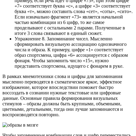
примеру, если речь идет о цифре «73», при этом цифре
«7» соответствует буква «с», а цифре «3» соответствует
буква «т», можно составить слова «сет», «соты», «сито».
Если изначально фрагмент «73» является начальной
частью комбинации из 6 цифр, то же самое
проделывают с остальными 2 парами. Полученные в
итоге 3 слова связывают в единый сюжет.
Упражнение 8. Запоминание чисел. Мысленно
сформировать визуальную ассоциацию однозначного
числа и образа. К примеру, цифре «1» соответствует
образ спортсмена, цифра «6» ассоциируется с образом
фонаря. Чтобы запомнить число «15», нужно
представить спортсмена, идущего с фонарем в руке.
В рамках мнемотехники слова и цифры для запоминания
мысленно переводятся в схематическое яркое, эффектное
изображение, которое впоследствии поможет быстро
воссоздать в сознании нужные текстовые или цифровые
данные. Основные правила формирования визуальных
стимулов – образы должны быть крупными, объемными,
цветными, детальными, тогда они лучше запоминаются и
воспроизводятся повторно.
Чтобы запомненные комбинации слов и цифр переместились,