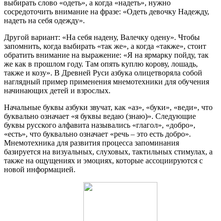
выбирать слово «одеть», а когда «надеть», нужно
сосредоточить внимание на фразе: «Одеть девочку Надежду,
надеть на себя одежду».
Другой вариант: «На себя надену, Валечку одену». Чтобы
запомнить, когда выбирать «так же», а когда «также», стоит
обратить внимание на выражение: «Я на ярмарку пойду, так
же как в прошлом году. Там опять куплю корову, лошадь,
также и козу». В Древней Руси азбука олицетворяла собой
наглядный пример применения мнемотехники для обучения
начинающих детей и взрослых.
Начальные буквы азбуки звучат, как «аз», «буки», «веди», что
буквально означает «я буквы ведаю (знаю)». Следующие
буквы русского алфавита назывались «глагол», «добро»,
«есть», что буквально означает «речь – это есть добро».
Мнемотехника для развития процесса запоминания
базируется на визуальных, слуховых, тактильных стимулах, а
также на ощущениях и эмоциях, которые ассоциируются с
новой информацией.