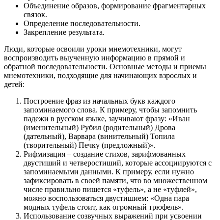
Объединение образов, формирование фрагментарных
связок.
Определение последовательности.
Закрепление результата.
Люди, которые освоили уроки мнемотехники, могут
воспроизводить выученную информацию в прямой и
обратной последовательности. Основные методы и приемы
мнемотехники, подходящие для начинающих взрослых и
детей:
Построение фраз из начальных букв каждого
запоминаемого слова. К примеру, чтобы запомнить
падежи в русском языке, заучивают фразу: «Иван
(именительный) Рубил (родительный) Дрова
(дательный), Варвара (винительный) Топила
(творительный) Печку (предложный)».
Рифмизация – создание стихов, зарифмованных
двустиший и четверостиший, которые ассоциируются с
запоминаемыми данными. К примеру, если нужно
зафиксировать в своей памяти, что во множественном
числе правильно пишется «туфель», а не «туфлей»,
можно воспользоваться двустишием: «Одна пара
модных туфель стоит, как огромный трюфель».
Использование созвучных выражений при усвоении