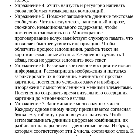
Упражнение 4. Учить наизусть и регулярно напевать
слова любимых музыкальных композиций.
Упражнение 5. Поможет запоминать длинные текстовые
сообщения. Читать вслух текст, написанный в прозе,
сложного, неэмоционального содержания, чтобы
постепенно запомнить его. Многократное
проговаривание вслух задействует слуховую память, что
позволяет быстрее усвоить информацию. Чтобы
облегчить процесс запоминания, разбить текст на
короткие смысловые абзацы. Ежедневно заучивать 1
абзац, пока не удастся запомнить весь текст.
Упражнение 6. Развивает зрительное восприятие новой
информации. Рассматривать изображения и пытаться
зафиксировать их в сознании. Начинать от простых
картинок, постепенно усложняя задачу и выбирая
изображения с многочисленными мелкими элементами.
Постепенно сокращать время визуального созерцания
картинки до мгновенного взгляда.
Упражнение 7. Запоминание многозначных чисел.
Каждому однозначному числу присваивается согласная
буква. Эту таблицу нужно выучить наизусть. Чтобы
затем запоминать длинные цифровые комбинации, их
разбивают на пары чисел – двузначные числа. Из букв,
которым соответствуют эти 2 числа, составляют слова. К