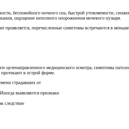
вости, беспокойного ночного сна, быстрой утомляемости, сниж
ускания, ощущение неполного опорожнения мочевого пузыря.
 не проявляется, перечисленные симптомы встречаются в меньшей
тате целенаправленного медицинского осмотра, симптомы патол
 протекают в острой форме.
емени страдавших от
. Иногда выявляются признаки
ак следствие