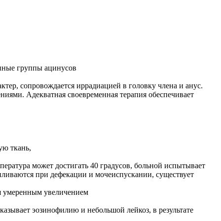
енные группы ацинусов
ктер, сопровождается иррадиацией в головку члена и анус.
ниями. Адекватная своевременная терапия обеспечивает
ую ткань,
пература может достигать 40 градусов, больной испытывает
иливаются при дефекации и мочеиспускании, существует
ся умеренным увеличением
оказывает эозинофилию и небольшой лейкоз, в результате