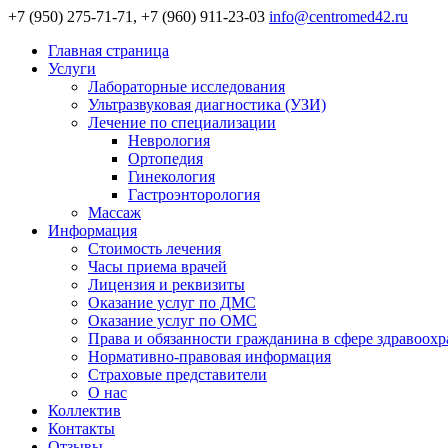
+7 (950) 275-71-71, +7 (960) 911-23-03
info@centromed42.ru
Главная страница
Услуги
Лабораторные исследования
Ультразвуковая диагностика (УЗИ)
Лечение по специализации
Неврология
Ортопедия
Гинекология
Гастроэнторология
Массаж
Информация
Стоимость лечения
Часы приема врачей
Лицензия и реквизиты
Оказание услуг по ДМС
Оказание услуг по ОМС
Права и обязанности гражданина в сфере здравоох
Нормативно-правовая информация
Страховые представители
О нас
Коллектив
Контакты
Отзывы