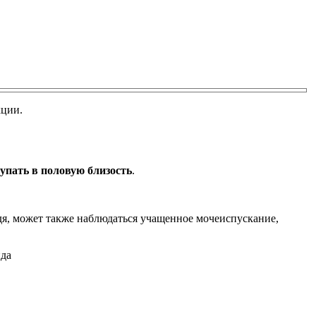
кции.
упать в половую близость
.
, может также наблюдаться учащенное мочеиспускание,
ида