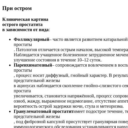
При остром
Клиническая картина
острого простатита
в зависимости от вида
:
Фолликулярный
– часто является развитием катаральн
простаты
. Патология отличается острым началом, высокой темпера
Наблюдается учащенное болезненное затрудненное мочеи
улучшение состояния в течение 10–12 суток.
Паренхиматозный
– сопровождается вовлечением в вос
простаты
, процесс носит диффузный, гнойный характер. В резуль
предстательной железы
в ацинусах наблюдается скопление гнойно-слизистого се
простата
увеличивается, становится напряжённой, процесс сопров
озноб, жажду, выраженное недомогание, отсутствие апп
вероятность острой задержки мочи, стула и метеоризма.
Гранулематозный простатит
имеет подострое течение, 
предстательной железы
, под фиброзной капсулой присутствует гранулярная пове
иммунологического обследования устанавливаются нару