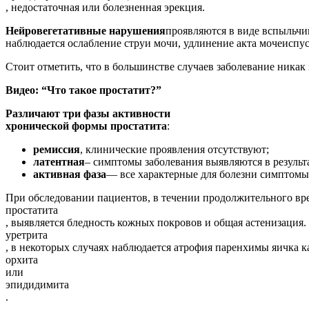
, недостаточная или болезненная эрекция.
Нейровегетативные нарушения
проявляются в виде вспыльчи
наблюдается ослабление струи мочи, удлинение акта мочеисп
Стоит отметить, что в большинстве случаев заболевание никак
Видео: “Что такое простатит?”
Различают три фазы активности
хронической формы простатита
:
ремиссия
, клинические проявления отсутствуют;
латентная
– симптомы заболевания выявляются в резуль
активная фаза
— все характерные для болезни симптомы
При обследовании пациентов, в течении продолжительного вр
простатита
, выявляется бледность кожных покровов и общая астенизация
уретрита
, в некоторых случаях наблюдается атрофия паренхимы яичка к
орхита
или
эпидидимита
.