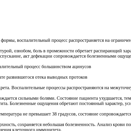
ой формы, воспалительный процесс распространяется на огранич
турой, ознобом, боль в промежности обретает распирающий хара
спускание, акт дефекации сопровождается болезненными ощуще
палительный процесс большинством ацинусов
тате развившегося отека выводных протоков
крета. Воспалительные процессы распространяются на межуточн
ождается сильными болями. Состояние пациента ухудшается, тем
етита. Болезненные ощущения обретают постоянный характер, ус
температура не превышает 38 градусов, состояние сопровождает
рхность, сохраняется небольшая болезненность. Анализ крови п
шения клеточного иммунитета.