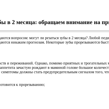
бы в 2 месяца: обращаем внимание на п
ются вопросом: могут ли резаться зубы в 2 месяца? Любой педи
аются никаким прогнозам. Некоторые зубы прорезываются быстро
вств и переживаний. Однако, помимо приятных и трогательных м
ие аппетита зачастую рождают в маминой голове большое количес
е симптомы должны стать предупредительным сигналом того, что
готовится к прорезыванию;