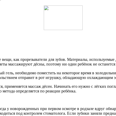
 вещи, как прорезыватели для зубов. Материалы, используемые 
меты массажируют дёсны, поэтому ни один ребёнок не останетс
й гель, необходимо поместить на некоторое время в холодильник
ольствием отправит в рот игрушку, обладающую охлаждающим 
ется, применяется массаж дёсен. Начинать его нужно с лёгких п
о метода определяется по реакции ребёнка.
гда у новорожденных при первом осмотре в родзале вдруг обнар
одиться под контролем стоматолога. Если зубики заняли предназ