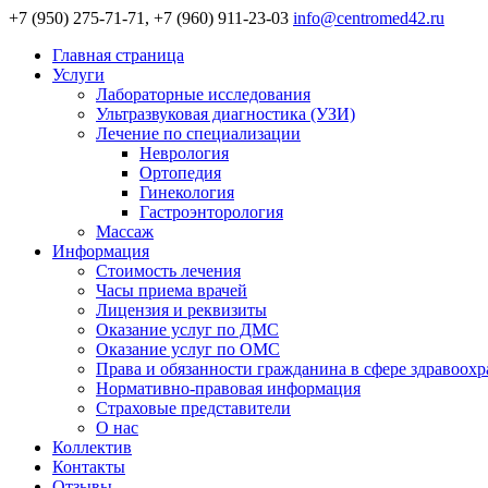
+7 (950) 275-71-71, +7 (960) 911-23-03
info@centromed42.ru
Главная страница
Услуги
Лабораторные исследования
Ультразвуковая диагностика (УЗИ)
Лечение по специализации
Неврология
Ортопедия
Гинекология
Гастроэнторология
Массаж
Информация
Стоимость лечения
Часы приема врачей
Лицензия и реквизиты
Оказание услуг по ДМС
Оказание услуг по ОМС
Права и обязанности гражданина в сфере здравоох
Нормативно-правовая информация
Страховые представители
О нас
Коллектив
Контакты
Отзывы