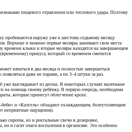
ризнаками пищевого отравления или теплового удара. Поэтому
ьку пробиваются наружу уже к шестому-седьмому месяцу
бов. Верхние и нижние первые моляры занимают свои места
ому времени клыки и вторые моляры находятся на завершающем
у (временному) прикусу, который со временем сменится
 может начаться в два месяца и полностью завершиться
появляться даже не парами, а по 3–4 штуки за раз.
б уже выглядывает из десны. В некоторых случаях маленькие
ти на помощь своему ребёнку. В первую очередь, необходима
раты, которые принесут облегчение крохе.
ол-беби» и «Калгель» обладают охлаждающим, болеутоляющим
ют неприятные ощущения).
ко сиропы, но и ректальные свечи в дозировке,
, но и гасят очаги воспаления в организме. Это особенно