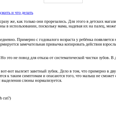
ужить и что делать
разу же, как только они прорезались. Для этого в детских маг
 в использовании, поскольку мама, надевая их на палец, може
дневно. Примерно с годовалого возраста у ребёнка появляется 
 формируется замечательная привычка копировать действия взро
. Но это не повод для отказа от систематической чистки зубов.
 вот-вот вылезет заветный зубик. Дело в том, что примерно в дв
ся к таким симптомам и опасаются того, что малыш не сможет с
сс выделения слюны нормализуется.
h cut?)