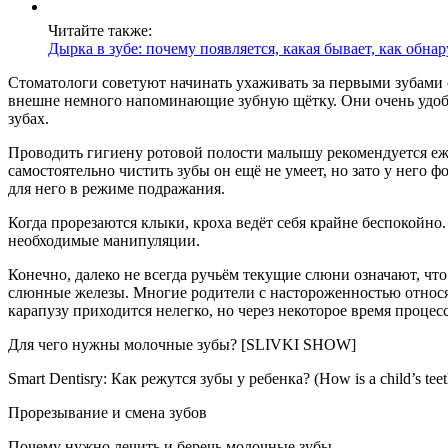
Читайте также:
Дырка в зубе: почему появляется, какая бывает, как обнар
Стоматологи советуют начинать ухаживать за первыми зубами с
внешне немного напоминающие зубную щётку. Они очень удобны
зубах.
Проводить гигиену ротовой полости малышу рекомендуется еже
самостоятельно чистить зубы он ещё не умеет, но зато у него
для него в режиме подражания.
Когда прорезаются клыки, кроха ведёт себя крайне беспокойно
необходимые манипуляции.
Конечно, далеко не всегда ручьём текущие слюни означают, что
слюнные железы. Многие родители с настороженностью относят
карапузу приходится нелегко, но через некоторое время проце
Для чего нужны молочные зубы? [SLIVKI SHOW]
Smart Dentisry: Как режутся зубы у ребенка? (How is a child’s teet
Прорезывание и смена зубов
Почему нужно лечить и беречь молочные зубы