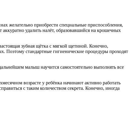
азинах желательно приобрести специальные приспособления,
т аккуратно удалить налёт, образовавшийся на крошечных
настоящая зубная щётка с мягкой щетиной. Конечно,
слых. Поэтому стандартные гигиенические процедуры проходят
 В дальнейшем малыш научится самостоятельно выполнять все
ухмесячном возрасте у ребёнка начинают активно работать
правиться с таким количеством секрета. Конечно, иногда