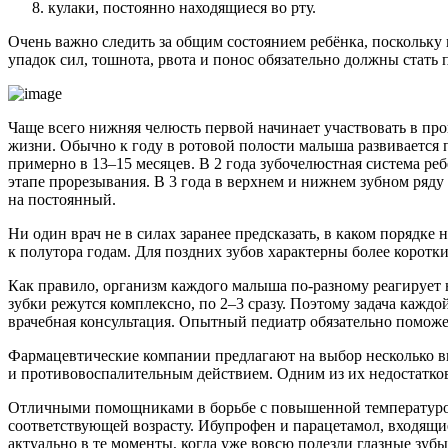
кулаки, постоянно находящиеся во рту.
Очень важно следить за общим состоянием ребёнка, поскольк
упадок сил, тошнота, рвота и понос обязательно должны стать
Чаще всего нижняя челюсть первой начинает участвовать в пр
жизни. Обычно к году в ротовой полости малыша развивается 
примерно в 13–15 месяцев. В 2 года зубочелюстная система р
этапе прорезывания. В 3 года в верхнем и нижнем зубном ряду
на постоянный.
Ни один врач не в силах заранее предсказать, в каком порядке
к полутора годам. Для поздних зубов характерны более коротки
Как правило, организм каждого малыша по-разному реагирует н
зубки режутся комплексно, по 2–3 сразу. Поэтому задача кажд
врачебная консультация. Опытный педиатр обязательно поможе
Фармацевтические компании предлагают на выбор несколько 
и противовоспалительным действием. Одним из их недостатко
Отличными помощниками в борьбе с повышенной температурой 
соответствующей возрасту. Ибупрофен и парацетамол, входящие
актуально в те моменты, когда уже вовсю полезли глазные зубы