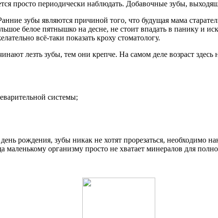
тся просто периодически наблюдать. Добавочные зубы, выходящи
 Ранние зубы являются причиной того, что будущая мама старате
ьшое белое пятнышко на десне, не стоит впадать в панику и иск
лательно всё-таки показать кроху стоматологу.
инают лезть зубы, тем они крепче. На самом деле возраст здесь 
еварительной системы;
 день рождения, зубы никак не хотят прорезаться, необходимо на
да маленькому организму просто не хватает минералов для полн