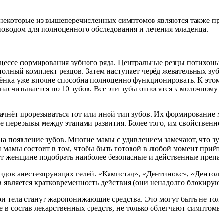
у некоторые из вышеперечисленных симптомов являются также п
 поводом для полноценного обследования и лечения младенца.
оцессе формирования зубного ряда. Центральные резцы потихон
полный комплект резцов. Затем наступает черёд жевательных зу
ебёнка уже вполне способна полноценно функционировать. К эт
 насчитывается по 10 зубов. Все эти зубы относятся к молочном
 начнёт прорезываться тот или иной тип зубов. Их формирование
е перерывы между этапами развития. Более того, им свойственно 
а появление зубов. Многие мамы с удивлением замечают, что зу
ой мамы состоит в том, чтобы быть готовой в любой момент прий
т женщине подобрать наиболее безопасные и действенные препа
видов анестезирующих гелей. «Камистад», «Дентинокс», «Дент
в является кратковременность действия (они ненадолго блокиру
тела станут жаропонижающие средства. Это могут быть не толь
 в состав лекарственных средств, не только облегчают симптомы
.