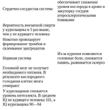
обеспечивает снижение
уровня кислорода в крови и
Сердечно-сосудистая система
закупорку сосудов
атеросклеротическими
бляшками
Вероятность внезапной смерти
у курильщика в 5 раз выше,
чем у не курящего человека
Никотин провоцирует
формирование тромбов и
склеивание эритроцитов
Из-за курения появляются
Нервная система
головные боли, снижается
память, развивается склероз
Головной мозг не получает
необходимого питания. В
результате кислородного
голодания клетки мозга
отмирают
У курильщиков снижается
уровень интеллекта. В среднем
IQ не курящего человека 101, а
IQ курильщика 90―94