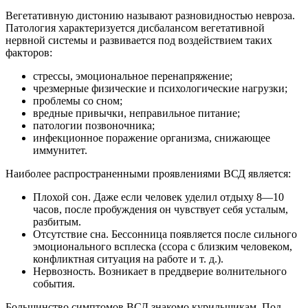
Вегетативную дистонию называют разновидностью невроза.
Патология характеризуется дисбалансом вегетативной
нервной системы и развивается под воздействием таких
факторов:
стрессы, эмоциональное перенапряжение;
чрезмерные физические и психологические нагрузки;
проблемы со сном;
вредные привычки, неправильное питание;
патологии позвоночника;
инфекционное поражение организма, снижающее
иммунитет.
Наиболее распространенными проявлениями ВСД является:
Плохой сон. Даже если человек уделил отдыху 8―10
часов, после пробуждения он чувствует себя усталым,
разбитым.
Отсутствие сна. Бессонница появляется после сильного
эмоционального всплеска (ссора с близким человеком,
конфликтная ситуация на работе и т. д.).
Нервозность. Возникает в преддверие волнительного
события.
Большинство симптомов ВСД знакомо курильщикам. Под