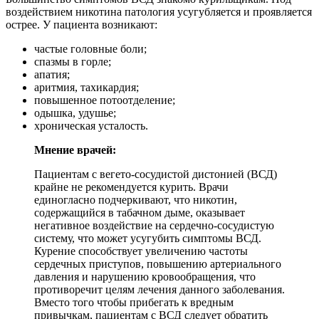
воздействием никотина патология усугубляется и проявляется
острее. У пациента возникают:
частые головные боли;
спазмы в горле;
апатия;
аритмия, тахикардия;
повышенное потоотделение;
одышка, удушье;
хроническая усталость.
Мнение врачей:
Пациентам с вегето-сосудистой дистонией (ВСД)
крайне не рекомендуется курить. Врачи
единогласно подчеркивают, что никотин,
содержащийся в табачном дыме, оказывает
негативное воздействие на сердечно-сосудистую
систему, что может усугубить симптомы ВСД.
Курение способствует увеличению частоты
сердечных приступов, повышению артериального
давления и нарушению кровообращения, что
противоречит целям лечения данного заболевания.
Вместо того чтобы прибегать к вредным
привычкам, пациентам с ВСД следует обратить