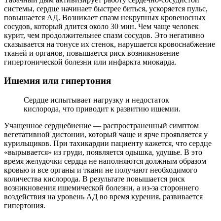
системы, сердце начинает быстрее биться, ускоряется пульс,
повышается АД. Возникает спазм некрупных кровеносных
сосудов, который длится около 30 мин. Чем чаще человек
курит, чем продолжительнее спазм сосудов. Это негативно
сказывается на тонусе их стенок, нарушается кровоснабжение
тканей и органов, повышается риск возникновение
гипертонической болезни или инфаркта миокарда.
Ишемия или гипертония
Сердце испытывает нагрузку и недостаток
кислорода, что приводит к развитию ишемии.
Учащенное сердцебиение ― распространенный симптом
вегетативной дистонии, который чаще и ярче проявляется у
курильщиков. При тахикардии пациенту кажется, что сердце
«вырывается» из груди, появляется одышка, удушье. В это
время желудочки сердца не наполняются должным образом
кровью и все органы и ткани не получают необходимого
количества кислорода. В результате повышается риск
возникновения ишемической болезни, а из-за стороннего
воздействия на уровень АД во время курения, развивается
гипертония.