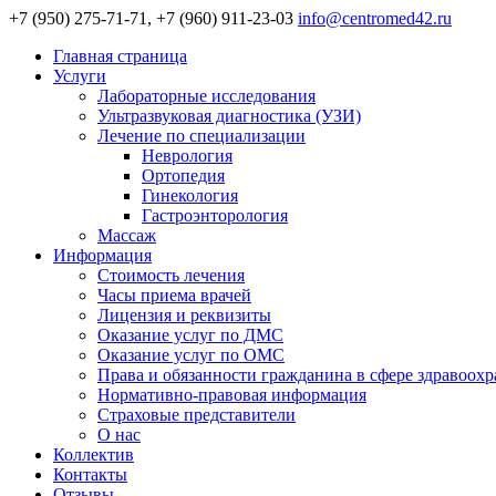
+7 (950) 275-71-71, +7 (960) 911-23-03
info@centromed42.ru
Главная страница
Услуги
Лабораторные исследования
Ультразвуковая диагностика (УЗИ)
Лечение по специализации
Неврология
Ортопедия
Гинекология
Гастроэнторология
Массаж
Информация
Стоимость лечения
Часы приема врачей
Лицензия и реквизиты
Оказание услуг по ДМС
Оказание услуг по ОМС
Права и обязанности гражданина в сфере здравоох
Нормативно-правовая информация
Страховые представители
О нас
Коллектив
Контакты
Отзывы