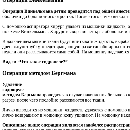
Операция Винкельмана детям проводится под общей анестез
оболочки до брюшинного отростка. После этого яичко выводит
С помощью аспиратора хирург удаляет из мошонки жидкость, б
по схеме Винкельмана. Хирург выворачивает края оболочки и 
В дальнейшем мягкие ткани будут впитывать жидкость, выраб
дренажную трубку, предотвращающую развитие обширных отеков
недели они рассасываются сами собой. На мошонку надевается
Видео: “Что такое гидроцеле?”
Операция методом Бергмана
Удаление
гидроцеле
методом Бергмана
проводится в случае накопления большого 
разрез, после чего послойно рассекаются все ткани.
Яичко выводится из мошонки, жидкость удаляется с помощью 
яичко возвращают в мошонку, кожу ушивают. На мошонку нак
Описанные выше операции являются наиболее распростра