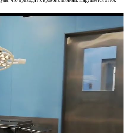
уды, что приводит к кровоизлияниям. Нарушается отток