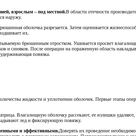
ией, взрослым – под местной.
В области отечности производитс
ся наружу.
рюшинная оболочка разрезается. Затем оценивается жизнеспособ
подшивает их.
атываемую брюшинным отростком. Ушивается просвет влагалищн
 и синяков. После операции на пораженную область накладывает
 удерживающая повязка.
количества жидкости и уплотнении оболочек. Первые этапы оп
шприца. Влагалищную оболочку рассекают, ее излишки удаляют,
ладывают лед и фиксирующую повязку.
ненными и эффективными.
Доверять их проведение необходимо