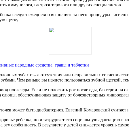
тить иммунолога, гастроэнтеролога или других специалистов.
енка следует ежедневно выполнять за него процедуры гигиены п
ую щетку.
ивные народные средства, травы и таблетки
молочных зубах из-за отсутствия или неправильных гигиеническ
зубами. Чем раньше вы начнете пользоваться зубной щеткой, тем
риод после еды. Если не полоскать рот после еды, бактерии на 
ка слюны, обеспечивающая защиту от болезнетворных микроорга
 точек может быть дисбактериоз, Евгений Комаровский считает
здоровье ребенка, но и затрудняет его социальную адаптацию в 
а эту особенность. В результате у детей снижается уровень само