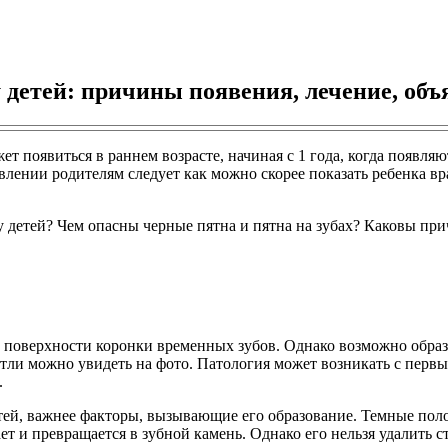
у детей: причины появения, лечение, об
ет появиться в раннем возрасте, начиная с 1 года, когда появля
лении родителям следует как можно скорее показать ребенка вр
 детей? Чем опасны черные пятна и пятна на зубах? Каковы пр
поверхности коронки временных зубов. Однако возможно образо
ли можно увидеть на фото. Патология может возникать с первых
.
етей, важнее факторы, вызывающие его образование. Темные пол
ет и превращается в зубной камень. Однако его нельзя удалить 