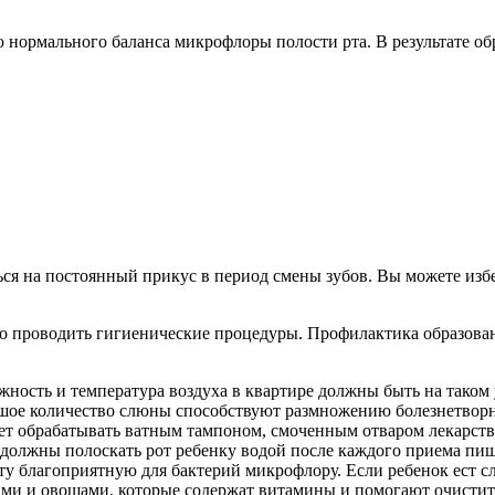
 нормального баланса микрофлоры полости рта. В результате об
ся на постоянный прикус в период смены зубов. Вы можете избе
о проводить гигиенические процедуры. Профилактика образова
ность и температура воздуха в квартире должны быть на таком 
льшое количество слюны способствуют размножению болезнетвор
едует обрабатывать ватным тампоном, смоченным отваром лекар
 должны полоскать рот ребенку водой после каждого приема пи
рту благоприятную для бактерий микрофлору. Если ребенок ест с
ами и овощами, которые содержат витамины и помогают очистить