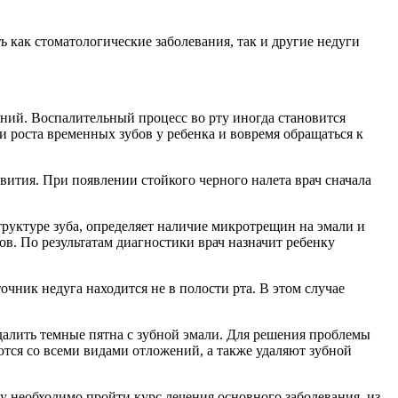
 как стоматологические заболевания, так и другие недуги
аний. Воспалительный процесс во рту иногда становится
 роста временных зубов у ребенка и вовремя обращаться к
ития. При появлении стойкого черного налета врач сначала
труктуре зуба, определяет наличие микротрещин на эмали и
в. По результатам диагностики врач назначит ребенку
чник недуга находится не в полости рта. В этом случае
далить темные пятна с зубной эмали. Для решения проблемы
ются со всеми видами отложений, а также удаляют зубной
 необходимо пройти курс лечения основного заболевания, из-