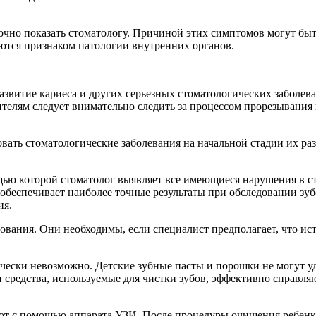
чно показать стоматологу. Причиной этих симптомов могут быть
яются признаком патологии внутренних органов.
азвитие кариеса и других серьезных стоматологических заболев
елям следует внимательно следить за процессом прорезывания и
ть стоматологические заболевания на начальной стадии их разв
ощью которой стоматолог выявляет все имеющиеся нарушения в с
обеспечивает наиболее точные результаты при обследовании зубо
ия.
ания. Они необходимы, если специалист предполагает, что исто
ически невозможно. Детские зубные пасты и порошки не могут у
 средства, используемые для чистки зубов, эффективно справля
яют с помощью аппарата УЗИ. После процедуры очищения ребенку