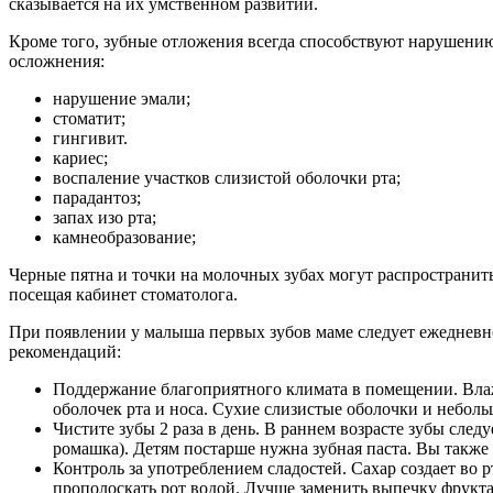
сказывается на их умственном развитии.
Кроме того, зубные отложения всегда способствуют нарушению
осложнения:
нарушение эмали;
стоматит;
гингивит.
кариес;
воспаление участков слизистой оболочки рта;
парадантоз;
запах изо рта;
камнеобразование;
Черные пятна и точки на молочных зубах могут распространить
посещая кабинет стоматолога.
При появлении у малыша первых зубов маме следует ежедневн
рекомендаций:
Поддержание благоприятного климата в помещении. Влаж
оболочек рта и носа. Сухие слизистые оболочки и небо
Чистите зубы 2 раза в день. В раннем возрасте зубы сл
ромашка). Детям постарше нужна зубная паста. Вы также
Контроль за употреблением сладостей. Сахар создает во 
прополоскать рот водой. Лучше заменить выпечку фрукт