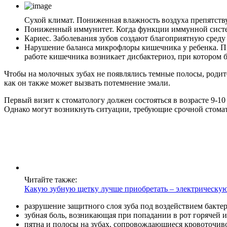
Сухой климат. Пониженная влажность воздуха препятству
Пониженный иммунитет. Когда функции иммунной системы
Кариес. Заболевания зубов создают благоприятную среду
Нарушение баланса микрофлоры кишечника у ребенка. Пищ
работе кишечника возникает дисбактериоз, при котором б
Чтобы на молочных зубах не появлялись темные полосы, родит
как он также может вызвать потемнение эмали.
Первый визит к стоматологу должен состояться в возрасте 9-10
Однако могут возникнуть ситуации, требующие срочной стома
Читайте также:
Какую зубную щетку лучше приобретать – электрическу
разрушение защитного слоя зуба под воздействием бактер
зубная боль, возникающая при попадании в рот горячей 
пятна и полосы на зубах, сопровождающиеся кровоточиво