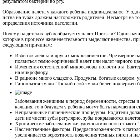
результатом бактерий во рту.
Образование налета у каждого ребенка индивидуальное. У одни
пятна на зубах должны насторожить родителей. Несмотря на то
определения источника патологии.
Почему на детских зубах образуется налет Пристли? Однознач
которые в процессе жизнедеятельности выделяют вещества, пр
следующим причинам:
Избыток железа и других микроэлементов. Чрезмерное на
появиться темно-коричневый налет или налет черного цве
Изменения естественной микрофлоры полости рта. Бакте
на микрофлору.
В рационе много сладкого. Продукты, богатые сахаром, 
Гипоплазия эмали. Тонкий слой эмали более подвержен б
Заболевания женщины в период беременности, стрессы и 
кальция, то в будущем у ребенка могут быть нарушения с
Неправильные гигиенические процедуры. Родители должны
дети не чистят зубы регулярно, зубы покрываются налето
Хронические заболевания желудочно-кишечного тракта. Т
Наследственные факторы. Предрасположенность к патоло
увеличивается вероятность появления темных пятен и нал