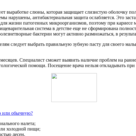
ет выработке слюны, которая защищает слизистую оболочку поло
 нарушены, антибактериальная защита ослабляется. Это заставл
 для жизни патогенных микроорганизмов, поэтому при кариесе м
еварительная система в детстве еще не сформирована полность
олезнетворные бактерии могут активно размножаться, в результат
елям следует выбрать правильную зубную пасту для своего малы
 месяцев. Специалист сможет выявить наличие проблем на ранней
тологической помощи. Посещение врача нельзя откладывать пр
ю или обычную?
иального налета;
или холодной пищи;
стью десен.