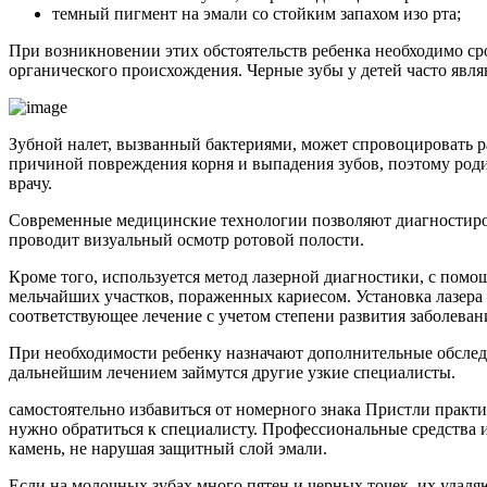
темный пигмент на эмали со стойким запахом изо рта;
При возникновении этих обстоятельств ребенка необходимо сро
органического происхождения. Черные зубы у детей часто явл
Зубной налет, вызванный бактериями, может спровоцировать р
причиной повреждения корня и выпадения зубов, поэтому родит
врачу.
Современные медицинские технологии позволяют диагностирова
проводит визуальный осмотр ротовой полости.
Кроме того, используется метод лазерной диагностики, с пом
мельчайших участков, пораженных кариесом. Установка лазера 
соответствующее лечение с учетом степени развития заболеван
При необходимости ребенку назначают дополнительные обследов
дальнейшим лечением займутся другие узкие специалисты.
самостоятельно избавиться от номерного знака Пристли практ
нужно обратиться к специалисту. Профессиональные средства и
камень, не нарушая защитный слой эмали.
Если на молочных зубах много пятен и черных точек, их удал