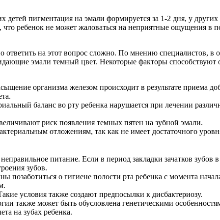
х детей пигментация на эмали формируется за 1-2 дня, у других
, что ребенок не может жаловаться на неприятные ощущения в по
но ответить на этот вопрос сложно. По мнению специалистов, 
идающие эмали темный цвет. Некоторые факторы способствуют о
сыщение организма железом происходит в результате приема доб
та.
риальный баланс во рту ребенка нарушается при лечении разли
увеличивают риск появления темных пятен на зубной эмали.
актериальным отложениям, так как не имеет достаточного уровн
неправильное питание. Если в период закладки зачатков зубов 
троения зубов.
 позаботиться о гигиене полости рта ребенка с момента начал
м.
акие условия также создают предпосылки к дисбактериозу.
гии также может быть обусловлена ​​генетическими особенностя
ета на зубах ребенка.