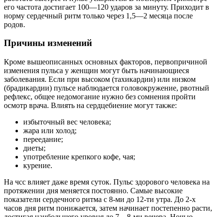
его частота достигает 100—120 ударов за минуту. Приходит в
норму сердечный ритм только через 1,5—2 месяца после
родов.
Причины изменений
Кроме вышеописанных основных факторов, первопричиной
изменения пульса у женщин могут быть начинающиеся
заболевания. Если при высоком (тахикардии) или низком
(брадикардии) пульсе наблюдается головокружение, рвотный
рефлекс, общее недомогание нужно без сомнения пройти
осмотр врача. Влиять на сердцебиение могут также:
избыточный вес человека;
жара или холод;
переедание;
диеты;
употребление крепкого кофе, чая;
курение.
На чсс влияет даже время суток. Пульс здорового человека на
протяжении дня меняется постоянно. Самые высокие
показатели сердечного ритма с 8-ми до 12-ти утра. До 2-х
часов дня ритм понижается, затем начинает постепенно расти,
достигая наибольшего уровня до 7—8-ми вечера. Ночью