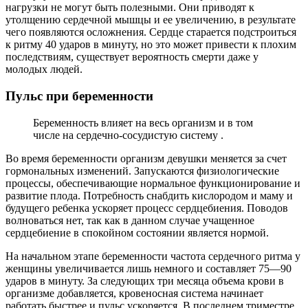
нагрузки не могут быть полезными. Они приводят к
утолщению сердечной мышцы и ее увеличению, в результате
чего появляются осложнения. Сердце старается подстроиться
к ритму 40 ударов в минуту, но это может привести к плохим
последствиям, существует вероятность смерти даже у
молодых людей.
Пульс при беременности
Беременность влияет на весь организм и в том
числе на сердечно-сосудистую систему .
Во время беременности организм девушки меняется за счет
гормональных изменений. Запускаются физиологические
процессы, обеспечивающие нормальное функционирование и
развитие плода. Потребность снабдить кислородом и маму и
будущего ребенка ускоряет процесс сердцебиения. Поводов
волноваться нет, так как в данном случае учащенное
сердцебиение в спокойном состоянии является нормой.
На начальном этапе беременности частота сердечного ритма у
женщины увеличивается лишь немного и составляет 75—90
ударов в минуту. За следующих три месяца объема крови в
организме добавляется, кровеносная система начинает
работать быстрее и пульс ускоряется. В последнем триместре