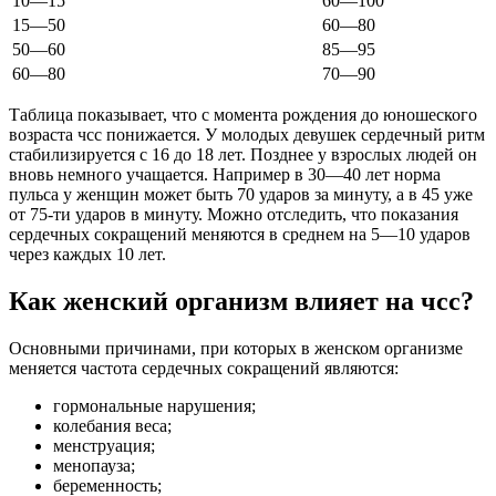
10—15
60—100
15—50
60—80
50—60
85—95
60—80
70—90
Таблица показывает, что с момента рождения до юношеского
возраста чсс понижается. У молодых девушек сердечный ритм
стабилизируется с 16 до 18 лет. Позднее у взрослых людей он
вновь немного учащается. Например в 30—40 лет норма
пульса у женщин может быть 70 ударов за минуту, а в 45 уже
от 75-ти ударов в минуту. Можно отследить, что показания
сердечных сокращений меняются в среднем на 5—10 ударов
через каждых 10 лет.
Как женский организм влияет на чсс?
Основными причинами, при которых в женском организме
меняется частота сердечных сокращений являются:
гормональные нарушения;
колебания веса;
менструация;
менопауза;
беременность;