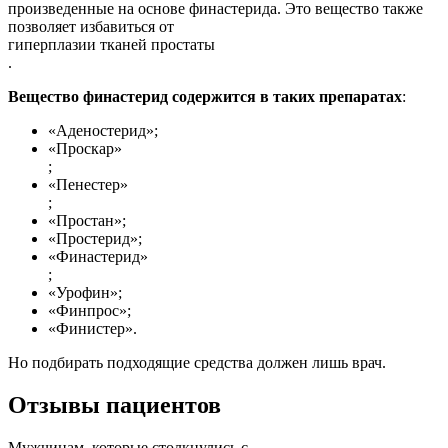
произведенные на основе финастерида. Это вещество также
позволяет избавиться от
гиперплазии тканей простаты
.
Вещество финастерид содержится в таких препаратах
:
«Аденостерид»;
«Проскар»
;
«Пенестер»
;
«Простан»;
«Простерид»;
«Финастерид»
;
«Урофин»;
«Финпрос»;
«Финистер».
Но подбирать подходящие средства должен лишь врач.
Отзывы пациентов
Мужчинам, которые столкнулись с