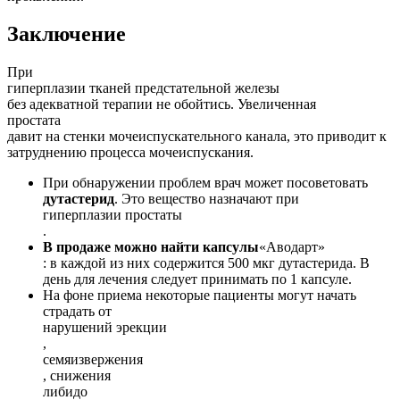
Заключение
При
гиперплазии тканей предстательной железы
без адекватной терапии не обойтись. Увеличенная
простата
давит на стенки мочеиспускательного канала, это приводит к
затруднению процесса мочеиспускания.
При обнаружении проблем врач может посоветовать
дутастерид
. Это вещество назначают при
гиперплазии простаты
.
В продаже можно найти капсулы
«Аводарт»
: в каждой из них содержится 500 мкг дутастерида. В
день для лечения следует принимать по 1 капсуле.
На фоне приема некоторые пациенты могут начать
страдать от
нарушений эрекции
,
семяизвержения
, снижения
либидо