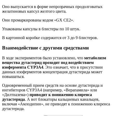
Оно выпускается в форме непрозрачных продолговатых
желатиновых капсул желтого цвета.
Они промаркированы кодом «GX CE2».
Упакованы капсулы в блистеры по 10 штук.
В картонной коробке содержится от 3 до 9 блистеров.
Взаимодействие с другими средствами
В ходе экспериментов было установлено, что
метаболизм
вещества дутастерид проходит под воздействием
изофермента CYP3A4
. Это означает, что в присутствии
данных изоферментов концентрация дутастерида может
повышаться.
Одновременный прием средств на основе дутастерида и
ингибиторов CYP3A4 (например, «Верапамила» или
«Дилтиазема»)
приводит к понижению клиренса
дутастерида
. А вот блокаторы кальциевых канальцев,
включая «Амлодипин», не приводят к понижению клиренса
дутастерида.