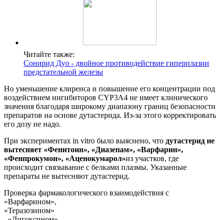
Читайте также:
Сонирид Дуо - двойное противодействие гиперплазии
предстательной железы
Но уменьшение клиренса и повышение его концентрации под
воздействием ингибиторов CYP3A4 не имеет клинического
значения благодаря широкому диапазону границ безопасности
препаратов на основе дутастерида. Из-за этого корректировать
его дозу не надо.
При экспериментах in vitro было выяснено, что
дутастерид не
вытесняет «Фенитоин», «Диазепам», «Варфарин»,
«Фенпрокумон», «Аценокумарол»
из участков, где
происходит связывание с белками плазмы. Указанные
препараты не вытесняют дутастерид.
Проверка фармакологического взаимодействия с
«Варфарином»,
«Теразозином»
, «Дигоксином»,