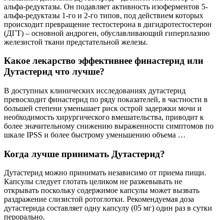
альфа-редуктазы. Он подавляет активность изоферментов 5-
альфа-редуктазы 1-го и 2-го типов, под действием которых
происходит превращение тестостерона в дигидротестостерон
(ДГТ) – основной андроген, обуславливающий гиперплазию
железистой ткани предстательной железы.
Какое лекарство эффективнее финастерид или
Дутастерид что лучше?
В доступных клинических исследованиях дутастерид
превосходит финастерид по ряду показателей, в частности в
большей степени уменьшает риск острой задержки мочи и
необходимость хирургического вмешательства, приводит к
более значительному снижению выраженности симптомов по
шкале IPSS и более быстрому уменьшению объема …
Когда лучше принимать Дутастерид?
Дутастерид можно принимать независимо от приема пищи.
Капсулы следует глотать целиком не разжевывать не
открывать поскольку содержимое капсулы может вызвать
раздражение слизистой ротоглотки. Рекомендуемая доза
дутастерида составляет одну капсулу (05 мг) один раз в сутки
перорально.