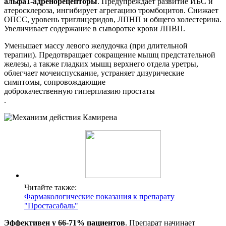
альфа1-адренорецепторы
. Предупреждает развитие ИБС и
атеросклероза, ингибирует агрегацию тромбоцитов. Снижает
ОПСС, уровень триглицеридов, ЛПНП и общего холестерина.
Увеличивает содержание в сыворотке крови ЛПВП.
Уменьшает массу левого желудочка (при длительной
терапии). Предотвращает сокращение мышц предстательной
железы, а также гладких мышц верхнего отдела уретры,
облегчает мочеиспускание, устраняет дизурические
симптомы, сопровождающие
доброкачественную гиперплазию простаты
.
Читайте также:
Фармакологические показания к препарату
"Простасабаль"
Эффективен у 66-71% пациентов
. Препарат начинает