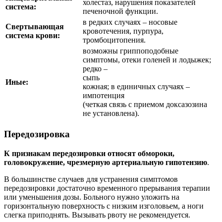
холестаз, нарушения показателей
система:
печеночной функции.
в редких случаях – носовые
Свертывающая
кровотечения, пурпура,
система крови:
тромбоцитопения.
возможны гриппоподобные
симптомы, отеки голеней и лодыжек;
редко –
сыпь
Иные:
кожная; в единичных случаях –
импотенция
(четкая связь с приемом доксазозина
не установлена).
Передозировка
К признакам передозировки относят обмороки,
головокружение, чрезмерную артериальную гипотензию
.
В большинстве случаев для устранения симптомов
передозировки достаточно временного прерывания терапии
или уменьшения дозы. Больного нужно уложить на
горизонтальную поверхность с низким изголовьем, а ноги
слегка приподнять. Вызывать рвоту не рекомендуется.