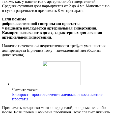
так же, как у пациентов с артериальной гипертензией.
Средняя суточная доза варьируется от 2 до 4 мг. Максимально
в сутки разрешается принимать 8 мг препарата.
Если помимо
доброкачественной гиперплазии простаты
у пациента наблюдается артериальная гипертензия,
Камирен назначают в дозах, характерных для лечения
артериальной гипертензии
.
Наличие печеночной недостаточности требует уменьшения
доз препарата (причина тому – замедленный метаболизм
доксазозина).
Читайте также:
Биопрост - простое лечение аденомы и восспаление
простаты
Принимать лекарство можно перед едой, во время нее либо
после. Если прием Камирена пропущен, дозу следует принять