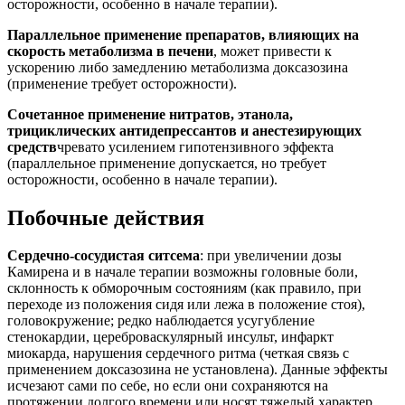
осторожности, особенно в начале терапии).
Параллельное применение препаратов, влияющих на
скорость метаболизма в печени
, может привести к
ускорению либо замедлению метаболизма доксазозина
(применение требует осторожности).
Сочетанное применение нитратов, этанола,
трициклических антидепрессантов и анестезирующих
средств
чревато усилением гипотензивного эффекта
(параллельное применение допускается, но требует
осторожности, особенно в начале терапии).
Побочные действия
Сердечно-сосудистая ситсема
: при увеличении дозы
Камирена и в начале терапии возможны головные боли,
склонность к обморочным состояниям (как правило, при
переходе из положения сидя или лежа в положение стоя),
головокружение; редко наблюдается усугубление
стенокардии, цереброваскулярный инсульт, инфаркт
миокарда, нарушения сердечного ритма (четкая связь с
применением доксазозина не установлена). Данные эффекты
исчезают сами по себе, но если они сохраняются на
протяжении долгого времени или носят тяжелый характер,