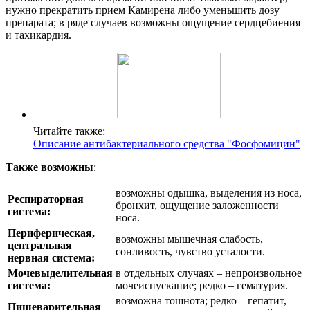
нужно прекратить прием Камирена либо уменьшить дозу
препарата; в ряде случаев возможны ощущение сердцебиения
и тахикардия.
Читайте также:
Описание антибактериального средства "Фосфомицин"
Также возможны
:
возможны одышка, выделения из носа,
Респираторная
бронхит, ощущение заложенности
система:
носа.
Периферическая,
возможны мышечная слабость,
центральная
сонливость, чувство усталости.
нервная система:
Мочевыделительная
в отдельных случаях – непроизвольное
система:
мочеиспускание; редко – гематурия.
возможна тошнота; редко – гепатит,
Пищеварительная