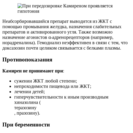
Неабсорбировавшийся препарат выводится из ЖКТ с
помощью промывания желудка, назначения слабительных
препаратов и активированного угля. Также возможно
назначение агонистов α-адренорецепторов (например,
норадреналина). Гемодиализ неэффективен в связи с тем, что
доксазозин почти целиком связывается с белками плазмы.
Противопоказания
Камирен не принимают при
:
сужении ЖКТ любой степени;
непроходимости пищевода или ЖКТ;
лечении детей;
гиперчувствительности к иным производным
хиназолина (
теразозину
, празозину).
При беременности