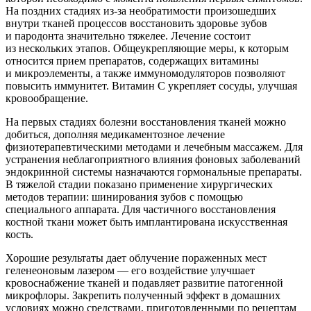
На поздних стадиях из-за необратимости произошедших
внутри тканей процессов восстановить здоровье зубов
и пародонта значительно тяжелее. Лечение состоит
из нескольких этапов. Общеукрепляющие меры, к которым
относится прием препаратов, содержащих витамины
и микроэлементы, а также иммуномодуляторов позволяют
повысить иммунитет. Витамин С укрепляет сосуды, улучшая
кровообращение.
На первых стадиях болезни восстановления тканей можно
добиться, дополняя медикаментозное лечение
физиотерапевтическими методами и лечебным массажем. Для
устранения неблагоприятного влияния фоновых заболеваний
эндокринной системы назначаются гормональные препараты.
В тяжелой стадии показано применение хирургических
методов терапии: шинирования зубов с помощью
специального аппарата. Для частичного восстановления
костной ткани может быть имплантирована искусственная
кость.
Хорошие результаты дает облучение пораженных мест
геленеоновым лазером — его воздействие улучшает
кровоснабжение тканей и подавляет развитие патогенной
микрофлоры. Закрепить полученный эффект в домашних
условиях можно средствами, приготовленными по рецептам