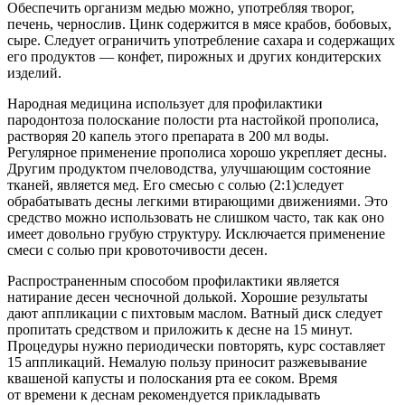
Обеспечить организм медью можно, употребляя творог,
печень, чернослив. Цинк содержится в мясе крабов, бобовых,
сыре. Следует ограничить употребление сахара и содержащих
его продуктов — конфет, пирожных и других кондитерских
изделий.
Народная медицина использует для профилактики
пародонтоза полоскание полости рта настойкой прополиса,
растворяя 20 капель этого препарата в 200 мл воды.
Регулярное применение прополиса хорошо укрепляет десны.
Другим продуктом пчеловодства, улучшающим состояние
тканей, является мед. Его смесью с солью (2:1)следует
обрабатывать десны легкими втирающими движениями. Это
средство можно использовать не слишком часто, так как оно
имеет довольно грубую структуру. Исключается применение
смеси с солью при кровоточивости десен.
Распространенным способом профилактики является
натирание десен чесночной долькой. Хорошие результаты
дают аппликации с пихтовым маслом. Ватный диск следует
пропитать средством и приложить к десне на 15 минут.
Процедуры нужно периодически повторять, курс составляет
15 аппликаций. Немалую пользу приносит разжевывание
квашеной капусты и полоскания рта ее соком. Время
от времени к деснам рекомендуется прикладывать