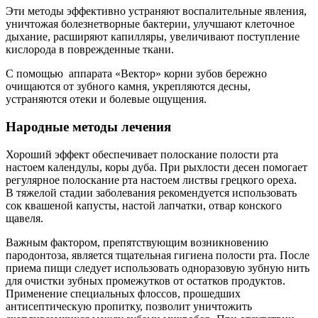
Эти методы эффективно устраняют воспалительные явления,
уничтожая болезнетворные бактерии, улучшают клеточное
дыхание, расширяют капилляры, увеличивают поступление
кислорода в поврежденные ткани.
С помощью аппарата «Вектор» корни зубов бережно
очищаются от зубного камня, укрепляются десны,
устраняются отеки и болевые ощущения.
Народные методы лечения
Хороший эффект обеспечивает полоскание полости рта
настоем календулы, коры дуба. При рыхлости десен помогает
регулярное полоскание рта настоем листвы грецкого ореха.
В тяжелой стадии заболевания рекомендуется использовать
сок квашеной капусты, настой лапчатки, отвар конского
щавеля.
Важным фактором, препятствующим возникновению
пародонтоза, является тщательная гигиена полости рта. После
приема пищи следует использовать одноразовую зубную нить
для очистки зубных промежутков от остатков продуктов.
Применение специальных флоссов, прошедших
антисептическую пропитку, позволит уничтожить