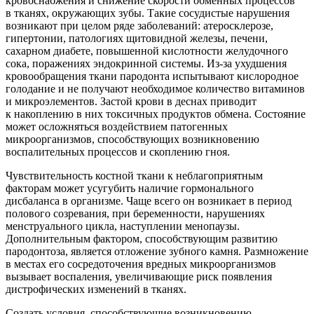
кровоснабжения и снижение скорости обменных процессов
в тканях, окружающих зубы. Такие сосудистые нарушения
возникают при целом ряде заболеваний: атеросклерозе,
гипертонии, патологиях щитовидной железы, печени,
сахарном диабете, повышенной кислотности желудочного
сока, поражениях эндокринной системы. Из-за ухудшения
кровообращения ткани пародонта испытывают кислородное
голодание и не получают необходимое количество витаминов
и микроэлементов. Застой крови в деснах приводит
к накоплению в них токсичных продуктов обмена. Состояние
может осложняться воздействием патогенных
микроорганизмов, способствующих возникновению
воспалительных процессов и скоплению гноя.
Чувствительность костной ткани к неблагоприятным
факторам может усугубить наличие гормонального
дисбаланса в организме. Чаще всего он возникает в период
полового созревания, при беременности, нарушениях
менструального цикла, наступлении менопаузы.
Дополнительным фактором, способствующим развитию
пародонтоза, является отложение зубного камня. Размножение
в местах его сосредоточения вредных микроорганизмов
вызывает воспаления, увеличивающие риск появления
дистрофических изменений в тканях.
Создать условия, способствующие возникновению