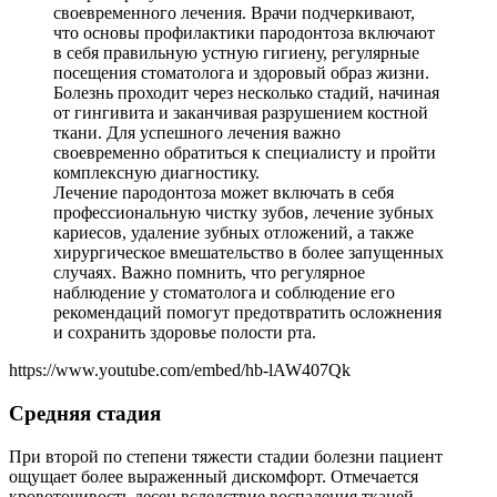
своевременного лечения. Врачи подчеркивают,
что основы профилактики пародонтоза включают
в себя правильную устную гигиену, регулярные
посещения стоматолога и здоровый образ жизни.
Болезнь проходит через несколько стадий, начиная
от гингивита и заканчивая разрушением костной
ткани. Для успешного лечения важно
своевременно обратиться к специалисту и пройти
комплексную диагностику.
Лечение пародонтоза может включать в себя
профессиональную чистку зубов, лечение зубных
кариесов, удаление зубных отложений, а также
хирургическое вмешательство в более запущенных
случаях. Важно помнить, что регулярное
наблюдение у стоматолога и соблюдение его
рекомендаций помогут предотвратить осложнения
и сохранить здоровье полости рта.
https://www.youtube.com/embed/hb-lAW407Qk
Средняя стадия
При второй по степени тяжести стадии болезни пациент
ощущает более выраженный дискомфорт. Отмечается
кровоточивость десен вследствие воспаления тканей