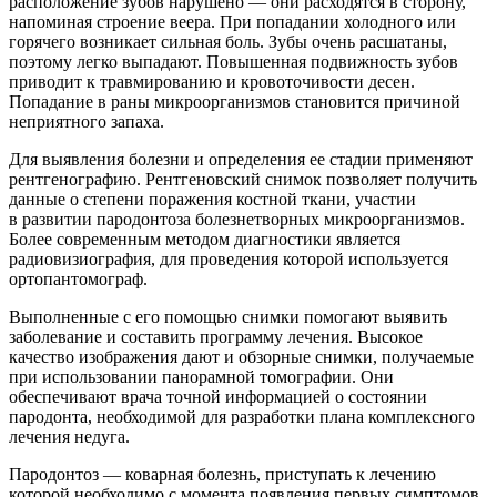
расположение зубов нарушено — они расходятся в сторону,
напоминая строение веера. При попадании холодного или
горячего возникает сильная боль. Зубы очень расшатаны,
поэтому легко выпадают. Повышенная подвижность зубов
приводит к травмированию и кровоточивости десен.
Попадание в раны микроорганизмов становится причиной
неприятного запаха.
Для выявления болезни и определения ее стадии применяют
рентгенографию. Рентгеновский снимок позволяет получить
данные о степени поражения костной ткани, участии
в развитии пародонтоза болезнетворных микроорганизмов.
Более современным методом диагностики является
радиовизиография, для проведения которой используется
ортопантомограф.
Выполненные с его помощью снимки помогают выявить
заболевание и составить программу лечения. Высокое
качество изображения дают и обзорные снимки, получаемые
при использовании панорамной томографии. Они
обеспечивают врача точной информацией о состоянии
пародонта, необходимой для разработки плана комплексного
лечения недуга.
Пародонтоз — коварная болезнь, приступать к лечению
которой необходимо с момента появления первых симптомов.