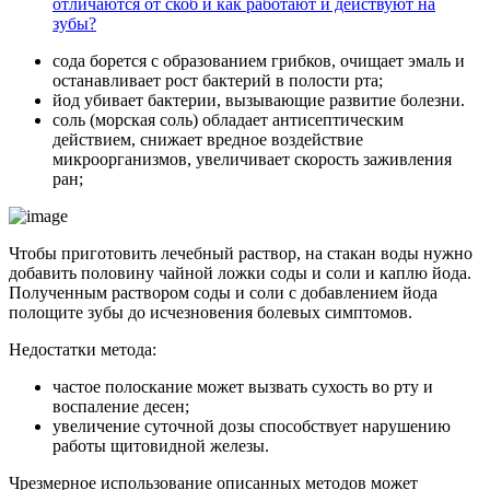
отличаются от скоб и как работают и действуют на
зубы?
сода борется с образованием грибков, очищает эмаль и
останавливает рост бактерий в полости рта;
йод убивает бактерии, вызывающие развитие болезни.
соль (морская соль) обладает антисептическим
действием, снижает вредное воздействие
микроорганизмов, увеличивает скорость заживления
ран;
Чтобы приготовить лечебный раствор, на стакан воды нужно
добавить половину чайной ложки соды и соли и каплю йода.
Полученным раствором соды и соли с добавлением йода
полощите зубы до исчезновения болевых симптомов.
Недостатки метода:
частое полоскание может вызвать сухость во рту и
воспаление десен;
увеличение суточной дозы способствует нарушению
работы щитовидной железы.
Чрезмерное использование описанных методов может