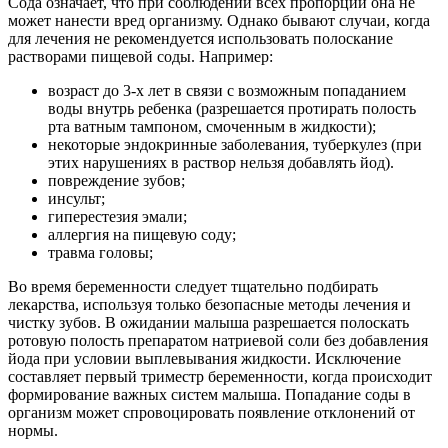
Сода означает, что при соблюдении всех пропорций она не
может нанести вред организму. Однако бывают случаи, когда
для лечения не рекомендуется использовать полоскание
растворами пищевой соды. Например:
возраст до 3-х лет в связи с возможным попаданием
воды внутрь ребенка (разрешается протирать полость
рта ватным тампоном, смоченным в жидкости);
некоторые эндокринные заболевания, туберкулез (при
этих нарушениях в раствор нельзя добавлять йод).
повреждение зубов;
инсульт;
гиперестезия эмали;
аллергия на пищевую соду;
травма головы;
Во время беременности следует тщательно подбирать
лекарства, используя только безопасные методы лечения и
чистку зубов. В ожидании малыша разрешается полоскать
ротовую полость препаратом натриевой соли без добавления
йода при условии выплевывания жидкости. Исключение
составляет первый триместр беременности, когда происходит
формирование важных систем малыша. Попадание соды в
организм может спровоцировать появление отклонений от
нормы.