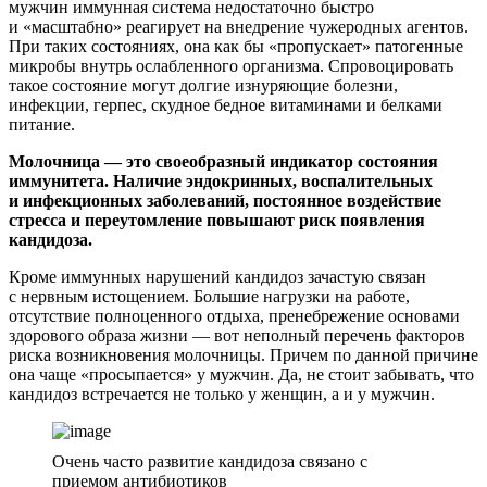
мужчин иммунная система недостаточно быстро
и «масштабно» реагирует на внедрение чужеродных агентов.
При таких состояниях, она как бы «пропускает» патогенные
микробы внутрь ослабленного организма. Спровоцировать
такое состояние могут долгие изнуряющие болезни,
инфекции, герпес, скудное бедное витаминами и белками
питание.
Молочница — это своеобразный индикатор состояния
иммунитета. Наличие эндокринных, воспалительных
и инфекционных заболеваний, постоянное воздействие
стресса и переутомление повышают риск появления
кандидоза.
Кроме иммунных нарушений кандидоз зачастую связан
с нервным истощением. Большие нагрузки на работе,
отсутствие полноценного отдыха, пренебрежение основами
здорового образа жизни — вот неполный перечень факторов
риска возникновения молочницы. Причем по данной причине
она чаще «просыпается» у мужчин. Да, не стоит забывать, что
кандидоз встречается не только у женщин, а и у мужчин.
Очень часто развитие кандидоза связано с
приемом антибиотиков