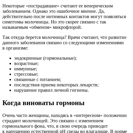
Некоторые «пострадавшие» считают ее венерическим
заболеванием. Однако это ошибочное мнение. Да,
действительно после интимных контактов могут появляться
симптомы молочницы. Но это скорее связано с так
называемым «обменом» микрофлорой.
Так откуда берется молочница? Врачи считают, что развитие
данного заболевания связано со следующими изменениями
в организме:
эндокринные (гормональные);
возрастные;
иммунные;
стрессовые;
связанные с питанием;
последствия приема некоторых лекарств;
нарушение правил личной гигиены.
Когда виноваты гормоны
Очень часто женщины, находясь в «интересном» положении
страдают молочницей. Это связано с изменением
гормонального фона, что, в свою очередь приводит
к нарушению естественной рН среды во влагалище. В норме