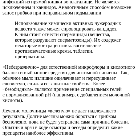
инфекций из прямой кишки во влагалище. Не является
исключением и кандидоз. Аналогичным способом возможен
занос грибков при неправильном подмывании.
Использование химически активных чужеродных
веществ также может спровоцировать кандидоз.
К ним стоит отнести спермициды (вещества,
которые разрушают сперматозоиды). Их содержат
некоторые контрацептивы: вагинальные
противозачаточные кремы, таблетки,
презервативы.
«Небезразлично» для естественной микрофлоры и кислотного
баланса и выбранное средство для интимной гигиены. Так,
обычное мыло излишне ощелачивает и пересушивает
слизистую, снижая ее защитные свойства. Более
«безобидным» является применение специальных гелей
с нормализованной рН (например, с добавлением молочной
кислоты).
Лечение молочницы «вслепую» не даст надлежащего
результата. Долгие месяцы можно бороться с грибком
бесполезно, пока не будет устранена сама причина болезни.
Опытный врач в ходе осмотра и беседы определит какие
препараты наиболее эффективны.