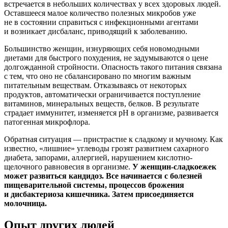
встречается в небольших количествах у всех здоровых людей.
Оставшееся малое количество полезных микробов уже
не в состоянии справиться с инфекционными агентами
и возникает дисбаланс, приводящий к заболеванию.
Большинство женщин, изнуряющих себя новомодными
диетами для быстрого похудения, не задумываются о цене
долгожданной стройности. Опасность такого питания связана
с тем, что оно не сбалансировано по многим важным
питательным веществам. Отказываясь от некоторых
продуктов, автоматически ограничивается поступление
витаминов, минеральных веществ, белков. В результате
страдает иммунитет, изменяется рН в организме, развивается
патогенная микрофлора.
Обратная ситуация — пристрастие к сладкому и мучному. Как
известно, «лишние» углеводы грозят развитием сахарного
диабета, запорами, аллергией, нарушением кислотно-
щелочного равновесия в организме.
У женщин-сладкоежек
может развиться кандидоз. Все начинается с болезней
пищеварительной системы, процессов брожения
и дисбактериоза кишечника. Затем присоединяется
молочница.
Опыт других людей