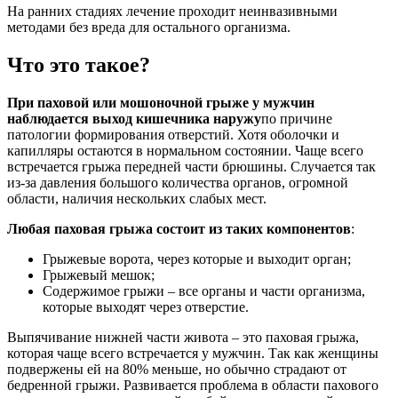
На ранних стадиях лечение проходит неинвазивными
методами без вреда для остального организма.
Что это такое?
При паховой или мошоночной грыже у мужчин
наблюдается выход кишечника наружу
по причине
патологии формирования отверстий. Хотя оболочки и
капилляры остаются в нормальном состоянии. Чаще всего
встречается грыжа передней части брюшины. Случается так
из-за давления большого количества органов, огромной
области, наличия нескольких слабых мест.
Любая паховая грыжа состоит из таких компонентов
:
Грыжевые ворота, через которые и выходит орган;
Грыжевый мешок;
Содержимое грыжи – все органы и части организма,
которые выходят через отверстие.
Выпячивание нижней части живота – это паховая грыжа,
которая чаще всего встречается у мужчин. Так как женщины
подвержены ей на 80% меньше, но обычно страдают от
бедренной грыжи. Развивается проблема в области пахового