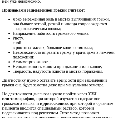
ней уже невозможно.
Признаками защемленной грыжи считают
:
Ярко выраженная боль в местах выпячивания грыжи,
она бывает острой, резкой и иногда сопровождается
анафилактическим шоком;
Напряжение, забитость грыжевого мешка;
Рвоту,
гной
в рвотных массах, большое количество кала;
Невозможность вправить грыжу у врача даже в лежачем
положении;
Асимметрия живота;
Неподвижность живота при дыхании или кашле;
Твердость, надутость живота в местах поражения.
Диагностику нужно оставить врачу, хотя при защемлении
грыжи она будет заметна даже при мануальном осмотре.
Но для точности диагноза нужно пройти через
УЗИ
или томографию
, при которой изучается содержимое
грыжевого мешка, и
ирригоскопию
, при которой в организм
пациента вводится специальный раствор, который
подсвечивается под рентгеном. Этот метод позволяет
определить степень поражения, место локализации грыжи и