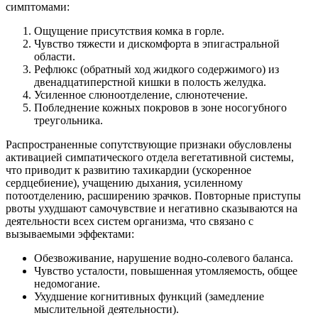
симптомами:
Ощущение присутствия комка в горле.
Чувство тяжести и дискомфорта в эпигастральной
области.
Рефлюкс (обратный ход жидкого содержимого) из
двенадцатиперстной кишки в полость желудка.
Усиленное слюноотделение, слюнотечение.
Побледнение кожных покровов в зоне носогубного
треугольника.
Распространенные сопутствующие признаки обусловлены
активацией симпатического отдела вегетативной системы,
что приводит к развитию тахикардии (ускоренное
сердцебиение), учащению дыхания, усиленному
потоотделению, расширению зрачков. Повторные приступы
рвоты ухудшают самочувствие и негативно сказываются на
деятельности всех систем организма, что связано с
вызываемыми эффектами:
Обезвоживание, нарушение водно-солевого баланса.
Чувство усталости, повышенная утомляемость, общее
недомогание.
Ухудшение когнитивных функций (замедление
мыслительной деятельности).