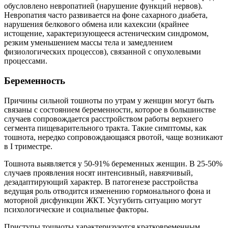
обусловлено невропатией (нарушение функций нервов).
Невропатия часто развивается на фоне сахарного диабета,
нарушения белкового обмена или кахексии (крайнее
истощение, характеризующееся астеническим синдромом,
резким уменьшением массы тела и замедлением
физиологических процессов), связанной с опухолевыми
процессами.
Беременность
Причины сильной тошноты по утрам у женщин могут быть
связаны с состоянием беременности, которое в большинстве
случаев сопровождается расстройством работы верхнего
сегмента пищеварительного тракта. Такие симптомы, как
тошнота, нередко сопровождающаяся рвотой, чаще возникают
в I триместре.
Тошнота выявляется у 50-91% беременных женщин. В 25-50%
случаев проявления носят интенсивный, навязчивый,
дезадаптирующий характер. В патогенезе расстройства
ведущая роль отводится изменению гормонального фона и
моторной дисфункции ЖКТ. Усугубить ситуацию могут
психологические и социальные факторы.
Приступы тошноты характеризуются кратковременным