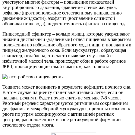
участвуют многие факторы – повышение показателей
внутрибрюшного давления, сдавление стенок желудка,
рефлюкс (противоположное естественному направлению
движение жидкости), эзофагит (воспаление слизистой
оболочки пищевода), недостаточность сфинктера пищевода.
Пищеводный сфинктер – кольцо мышц, которые удерживают
нижний дистальный (удаленный) отдел пищевода в закрытом
положении во избежание обратного хода пищи и попадания в
пищевод желудочного сока. Если мускулатура, образующая
сфинктер, ослаблена, что часто выявляется у людей с
избыточной массой тела, происходят сбои в работе органов
ЖКТ, провоцирующие такой симптом, как тошнота.
Тошнота может возникать в результате дефицита ночного сна.
В этом случае пациенту станет значительно легче, если он
наладит режим и будет ночью спать не меньше 7-8 часов.
Рвотный рефлекс характеризуется ритмичным сокращением
диафрагмы и межреберной мускулатуры, причины позывов к
рвоте по утрам ассоциируются с активацией рвотных
центров, расположенных в зоне ретикулярной формации
стволового отдела мозга.