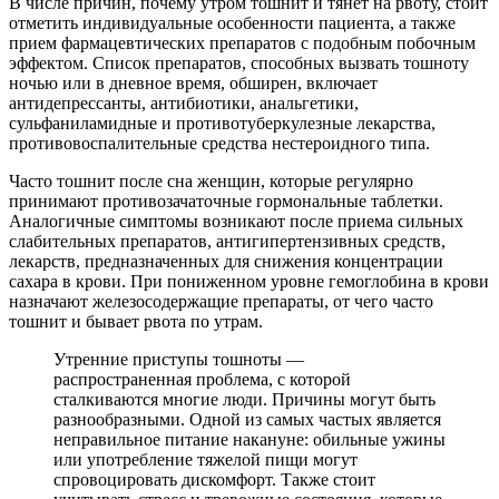
В числе причин, почему утром тошнит и тянет на рвоту, стоит
отметить индивидуальные особенности пациента, а также
прием фармацевтических препаратов с подобным побочным
эффектом. Список препаратов, способных вызвать тошноту
ночью или в дневное время, обширен, включает
антидепрессанты, антибиотики, анальгетики,
сульфаниламидные и противотуберкулезные лекарства,
противовоспалительные средства нестероидного типа.
Часто тошнит после сна женщин, которые регулярно
принимают противозачаточные гормональные таблетки.
Аналогичные симптомы возникают после приема сильных
слабительных препаратов, антигипертензивных средств,
лекарств, предназначенных для снижения концентрации
сахара в крови. При пониженном уровне гемоглобина в крови
назначают железосодержащие препараты, от чего часто
тошнит и бывает рвота по утрам.
Утренние приступы тошноты —
распространенная проблема, с которой
сталкиваются многие люди. Причины могут быть
разнообразными. Одной из самых частых является
неправильное питание накануне: обильные ужины
или употребление тяжелой пищи могут
спровоцировать дискомфорт. Также стоит