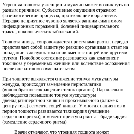
Утренняя тошнота у женщин и мужчин может возникнуть по
разным причинам. Субъективные ощущения отражают
физиологические процессы, протекающие в организме.
Нередко неприятное чувство является ранним симптомом
инфекционных поражений, болезней пищеварительного
тракта, онкологических заболеваний.
Тошнота иногда сопровождается приступами рвоты, нередко
представляет собой защитную реакцию организма в ответ на
попадание в желудок токсинов вместе с пищей или другими
путями. Подобное состояние развивается как компонент
токсикоза у беременных женщин или вследствие осложнения
после оперативного вмешательства.
При тошноте выявляется снижение тонуса мускулатуры
желудка, происходит замедление перистальтики
(волнообразное сокращение стенок органов). Параллельно
наблюдается повышение тонуса мускулатуры
двенадцатиперстной кишки и проксимального (ближе к
центру тела) сегмента тощей кишки. У многих пациентов в
период тошноты развивается тахикардия (учащение
сердечного ритма), в момент приступа рвоты – брадикардия
(замедление сердечного ритма).
Врачи отмечают, что утренняя тошнота может