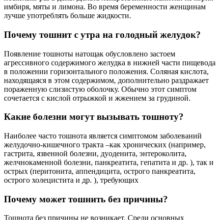
имбиря, мяты и лимона. Во время беременности женщинам
лучше употреблять больше жидкости.
Почему тошнит с утра на голодный желудок?
Появление тошноты натощак обусловлено застоем
агрессивного содержимого желудка в нижней части пищевода
в положении горизонтального положения. Соляная кислота,
находящаяся в этом содержимом, дополнительно раздражает
пораженную слизистую оболочку. Обычно этот симптом
сочетается с кислой отрыжкой и жжением за грудиной.
Какие болезни могут вызывать тошноту?
Наиболее часто тошнота является симптомом заболеваний
желудочно-кишечного тракта –как хронических (например,
гастрита, язвенной болезни, дуоденита, энтероколита,
желчнокаменной болезни, панкреатита, гепатита и др. ), так и
острых (перитонита, аппендицита, острого панкреатита,
острого холецистита и др. ), требующих
Почему может тошнить без причины?
Тошнота без причины не возникает. Среди основных