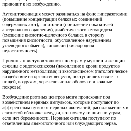
приводит к их возбуждению.
Аутоинтоксикация может развиваться на фоне гиперазотемии
(повышение концентрации белковых соединений,
содержащих азот), гипотонии (понижение показателей
артериального давления), диабетического кетоацидоза
(смещение кислотно-щелочного баланса в сторону
повышения кислотности, обусловленное нарушением
углеводного обмена), гипоксии (кислородная
недостаточность).
Причины приступов тошноты по утрам у мужчин и женщин
связаны с эндотоксикозом (накопление в крови продуктов
нарушенного метаболизма) и экзотоксикозом (патологическое
воздействие на организм веществ, поступивших извне – с
пищей, воздухом, через слизистые оболочки и кожные
покровы).
Возбуждение рвотных центров мозга происходит под
воздействием нервных импульсов, которые поступают по
афферентным путям от нервных окончаний, расположенных в
слизистой оболочке желудка, вот почему тошнит по утрам,
если нет беременности. Нервные сигналы поступают по
ответвлениям языкоглоточного или блуждающего нерва.