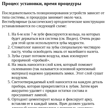
Процесс установки, время процедуры
Последовательность позиционирования устройств зависит от
типа системы, и процедура занимает около часа.
Вестибулярные (классические) ортодонтические конструкции
устанавливаются по следующей схеме:
На 6-м или 7-м зубе фиксируются кольца, на которых
будет держаться вся система (см. Видео). Очень редко
для этой цели используются зубы мудрости.
Стоматолог наносит на зубы специальную чистящую
пасту, чтобы освободить эмаль от малейшего налета.
Зубы сушат потоком воздуха, язык изолируют
прозрачной «пробкой».
На эмаль наносится слой клея, который поможет
склеиванию (так называется основной крепежный
материал) надежно удерживать замки. Этот слой сушат
воздухом.
Светоотверждаемый клей наносится на каждую деталь
прибора, которая прикрепляется к зубам. Затем врач
аккуратно удаляет с прядки остатки состава и
просушивает лампой.
Ортодонт цементирует кольца и фиксирует арку,
вставляя ее в каждый замок. Врач должен удалить
длинный конец проволоки с помощью «кусачки».