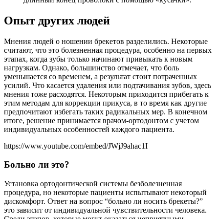
Опыт других людей
Мнения людей о ношении брекетов разделились. Некоторые
считают, что это болезненная процедура, особенно на первых
этапах, когда зубы только начинают привыкать к новым
нагрузкам. Однако, большинство отмечает, что боль
уменьшается со временем, а результат стоит потраченных
усилий. Что касается удаления или подтачивания зубов, здесь
мнения тоже расходятся. Некоторым приходится прибегать к
этим методам для коррекции прикуса, в то время как другие
предпочитают избегать таких радикальных мер. В конечном
итоге, решение принимается врачом-ортодонтом с учетом
индивидуальных особенностей каждого пациента.
https://www.youtube.com/embed/JWjJ9ahac1I
Больно ли это?
Установка ортодонтической системы безболезненная
процедура, но некоторые пациенты испытывают некоторый
дискомфорт. Ответ на вопрос “больно ли носить брекеты?”
это зависит от индивидуальной чувствительности человека.
Среди этапов, которые могут оказаться неприятными,