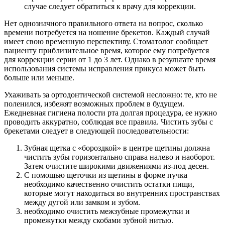
случае следует обратиться к врачу для коррекции.
Нет однозначного правильного ответа на вопрос, сколько
времени потребуется на ношение брекетов. Каждый случай
имеет свою временную перспективу. Стоматолог сообщает
пациенту приблизительное время, которое ему потребуется
для коррекции серии от 1 до 3 лет. Однако в результате время
использования системы исправления прикуса может быть
больше или меньше.
Ухаживать за ортодонтической системой несложно: те, кто не
поленился, избежят возможных проблем в будущем.
Ежедневная гигиена полости рта долгая процедура, ее нужно
проводить аккуратно, соблюдая все правила. Чистить зубы с
брекетами следует в следующей последовательности:
Зубная щетка с «бороздкой» в центре щетины должна
чистить зубы горизонтально справа налево и наоборот.
Затем очистите широкими движениями из-под десен.
С помощью щеточки из щетины в форме пучка
необходимо качественно очистить остатки пищи,
которые могут находиться во внутренних пространствах
между дугой или замком и зубом.
необходимо очистить межзубные промежутки и
промежутки между скобами зубной нитью.