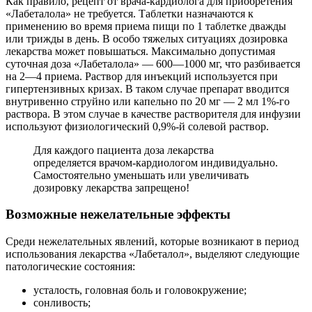
Как правило, рецепт от врача-кардиолога для приобретения
«Лабеталола» не требуется. Таблетки назначаются к
применению во время приема пищи по 1 таблетке дважды
или трижды в день. В особо тяжелых ситуациях дозировка
лекарства может повышаться. Максимально допустимая
суточная доза «Лабеталола» — 600―1000 мг, что разбивается
на 2―4 приема. Раствор для инъекций используется при
гипертензивных кризах. В таком случае препарат вводится
внутривенно струйно или капельно по 20 мг — 2 мл 1%-го
раствора. В этом случае в качестве растворителя для инфузии
используют физиологический 0,9%-й солевой раствор.
Для каждого пациента доза лекарства
определяется врачом-кардиологом индивидуально.
Самостоятельно уменьшать или увеличивать
дозировку лекарства запрещено!
Возможные нежелательные эффекты
Среди нежелательных явлений, которые возникают в период
использования лекарства «Лабеталол», выделяют следующие
патологические состояния:
усталость, головная боль и головокружение;
сонливость;