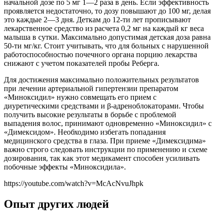
начальной дозе по 5 мг 1—2 раза в день. Если эффективность
проявляется недостаточно, то дозу повышают до 100 мг, делая
это каждые 2—3 дня. Деткам до 12-ти лет прописывают
лекарственное средство из расчета 0,2 мг на каждый кг веса
малыша в сутки. Максимально допустимая детская доза равна
50-ти мг/кг. Стоит учитывать, что для больных с нарушенной
работоспособностью почечного органа порцию лекарства
снижают с учетом показателей пробы Реберга.
Для достижения максимально положительных результатов
при лечении артериальной гипертензии препаратом
«Миноксидил» нужно совмещать его прием с
диуретическими средствами и β-адреноблокаторами. Чтобы
получить высокие результаты в борьбе с проблемой
выпадения волос, принимают одновременно «Миноксидил» с
«Димексидом». Необходимо избегать попадания
медицинского средства в глаза. При приеме «Димексидима»
важно строго следовать инструкции по применению и схеме
дозирования, так как этот медикамент способен усиливать
побочные эффекты «Миноксидила».
https://youtube.com/watch?v=McAcNvuJhpk
Опыт других людей