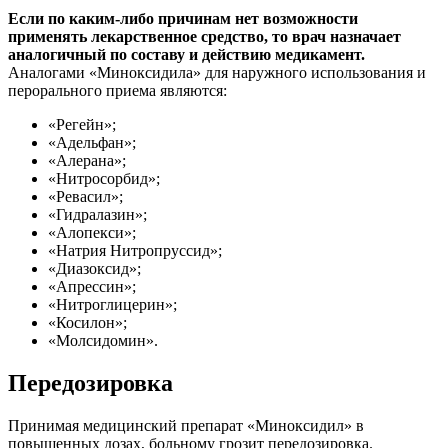
Если по каким-либо причинам нет возможности
применять лекарственное средство, то врач назначает
аналогичный по составу и действию медикамент.
Аналогами «Миноксидила» для наружного использования и
перорального приема являются:
«Регейн»;
«Адельфан»;
«Алерана»;
«Нитросорбид»;
«Ревасил»;
«Гидралазин»;
«Алопекси»;
«Натрия Нитропруссид»;
«Диазоксид»;
«Апрессин»;
«Нитроглицерин»;
«Косилон»;
«Молсидомин».
Передозировка
Принимая медицинский препарат «Миноксидил» в
повышенных дозах, больному грозит передозировка.