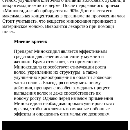
стенок, улучшения клеточного питания волосяных луковиц и
микрогемодинамики в дерме. После перорального приема
«Миноксидил» абсорбируется на 90%. Достигается его
максимальная концентрация в организме на протяжении часа.
Стоит учитывать, что вещество миноксидил проникает в
материнское молоко. Выводится лекарство при помощи
почек.
Мнение врачей:
Препарат Миноксидил является эффективным
средством для лечения алопеции у мужчин и
женщин. Врачи отмечают, что применение
Миноксидила способствует стимуляции роста
волос, укреплению их структуры, а также
улучшению кровообращения в области лобковой
части головы. Благодаря своему механизму
действия, препарат способен замедлить процесс
выпадения волос и даже способствовать их
новому росту. Однако перед началом применения
Миноксидила необходимо проконсультироваться с
врачом, чтобы исключить возможные побочные
эффекты и определить оптимальную дозировку.