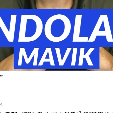
ew
и.
позволяет понизить скопление ангиотензина 2, альдостерона и