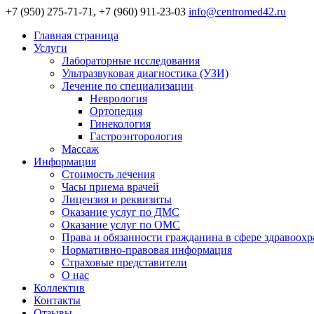
+7 (950) 275-71-71, +7 (960) 911-23-03
info@centromed42.ru
Главная страница
Услуги
Лабораторные исследования
Ультразвуковая диагностика (УЗИ)
Лечение по специализации
Неврология
Ортопедия
Гинекология
Гастроэнторология
Массаж
Информация
Стоимость лечения
Часы приема врачей
Лицензия и реквизиты
Оказание услуг по ДМС
Оказание услуг по ОМС
Права и обязанности гражданина в сфере здравоох
Нормативно-правовая информация
Страховые представители
О нас
Коллектив
Контакты
Отзывы