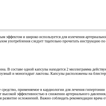
ым эффектом и широко используется для излечения артериально
алом употребления следует тщательно прочитать инструкцию по
тина. В составе одной капсулы находится 2 миллиграмма дейст
рузный и моногидрат лактозы. Капсулы расположены на блистер
 средство, применяемое в кардиологии для лечения гипертонии 
т высокой эффективностью в снижении артериального давления. 
ая развитие осложнений. Важно соблюдать рекомендации врача о