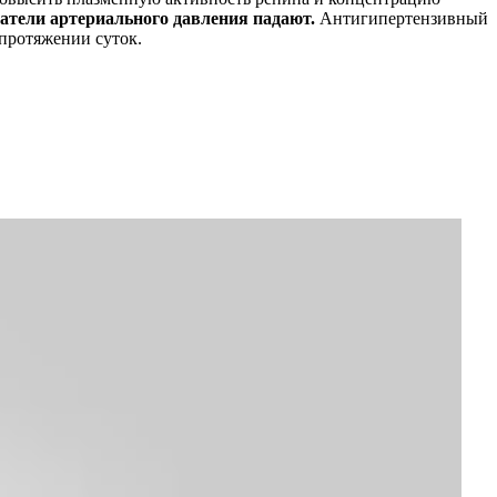
атели артериального давления падают.
Антигипертензивный
 протяжении суток.